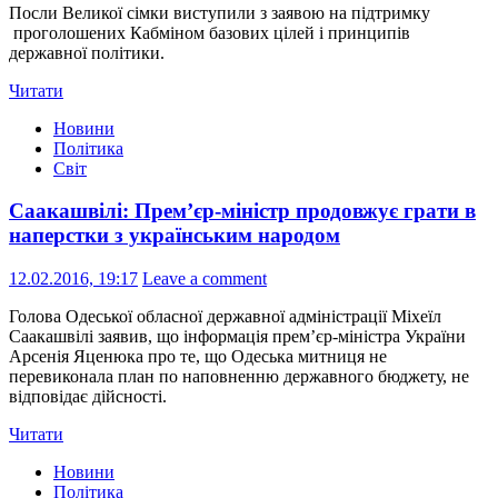
Посли Великої сімки виступили з заявою на підтримку
проголошених Кабміном базових цілей і принципів
державної політики.
Читати
Новини
Політика
Світ
Саакашвілі: Прем’єр-міністр продовжує грати в
наперстки з українським народом
12.02.2016, 19:17
Leave a comment
Голова Одеської обласної державної адміністрації Міхеїл
Саакашвілі заявив, що інформація прем’єр-міністра України
Арсенія Яценюка про те, що Одеська митниця не
перевиконала план по наповненню державного бюджету, не
відповідає дійсноcті.
Читати
Новини
Політика