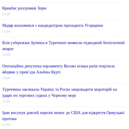
Кривбас розгромив Зорю
15:08
Мадяр визначився з кандидатурою президента Угорщини
15:00
Біля узбережжя Артвіна в Туреччині виявили підводний безпілотний
апарат
14:00
Опозиційна депутатка парламенту Косово кілька разів поцілила
яйцями у прем’єра Альбіна Курті
13:00
Туреччина закликала Україну та Росію запровадити мораторій на
удари по торгових суднах у Чорному морі
12:00
Іран висунув довгий перелік вимог до США для відкриття Ормузької
протоки
11:00