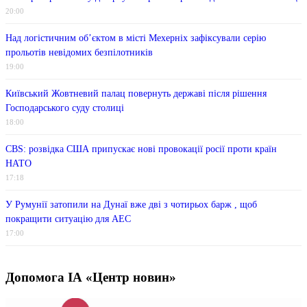
20:00
Над логістичним об’єктом в місті Мехерніх зафіксували серію
прольотів невідомих безпілотників
19:00
Київський Жовтневий палац повернуть державі після рішення
Господарського суду столиці
18:00
CBS: розвідка США припускає нові провокації росії проти країн
НАТО
17:18
У Румунії затопили на Дунаї вже дві з чотирьох барж , щоб
покращити ситуацію для АЕС
17:00
Допомога ІА «Центр новин»