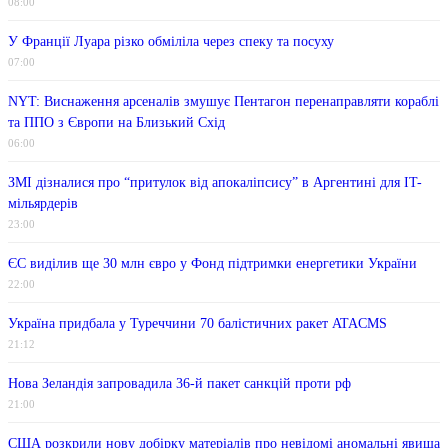
08:00
У Франції Луара різко обміліла через спеку та посуху
07:00
NYT: Виснаження арсеналів змушує Пентагон перенаправляти кораблі
та ППО з Європи на Близький Схід
06:00
ЗМІ дізналися про “притулок від апокаліпсису” в Аргентині для IT-
мільярдерів
23:00
ЄС виділив ще 30 млн євро у Фонд підтримки енергетики України
22:00
Україна придбала у Туреччини 70 балістичних ракет ATACMS
21:12
Нова Зеландія запровадила 36-й пакет санкцій проти рф
21:00
США розкрили нову добірку матеріалів про невідомі аномальні явища