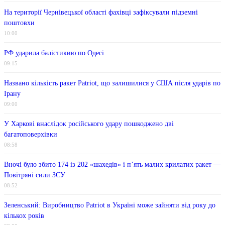
На території Чернівецької області фахівці зафіксували підземні
поштовхи
10:00
РФ ударила балістикию по Одесі
09:15
Названо кількість ракет Patriot, що залишилися у США після ударів по
Ірану
09:00
У Харкові внаслідок російського удару пошкоджено дві
багатоповерхівки
08:58
Вночі було збито 174 із 202 «шахедів» і п’ять малих крилатих ракет —
Повітряні сили ЗСУ
08:52
Зеленський: Виробництво Patriot в Україні може зайняти від року до
кількох років