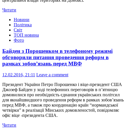
центральної влади територіях на Донбасі.
Читати
Новини
Політика
Світ
ТОП новина
Фото
Байден з Порошенком в телефоному режимі
обговорили питання проведення реформ в
рамках зобов’язань перед МВФ
12.02.2016, 21:11
Leave a comment
Президент України Петро Порошенко і віце-президент США
Джозеф Байден у ході телефонних переговорів в п’ятницю
домовилися про необхідність єднання українських політсил
для якнайшвидшого проведення реформ в рамках зобов’язань
перед МВФ, а також про координацію країн “нормандської
четвірки” в реалізації Мінських домовленостей, повідомляє
офіс віце -президента США.
Читати