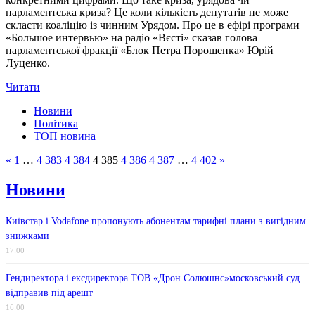
парламентська криза? Це коли кількість депутатів не може
скласти коаліцію із чинним Урядом. Про це в ефірі програми
«Большое интервью» на радіо «Вєсті» сказав голова
парламентської фракції «Блок Петра Порошенка» Юрій
Луценко.
Читати
Новини
Політика
ТОП новина
«
1
…
4 383
4 384
4 385
4 386
4 387
…
4 402
»
Новини
Київстар і Vodafone пропонують абонентам тарифні плани з вигідним
знижками
17:00
Гендиректора і ексдиректора ТОВ «Дрон Солюшнс»московський суд
відправив під арешт
16:00