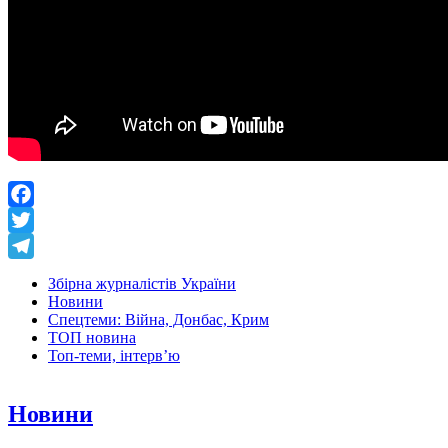
Facebook
Twitter
Telegram
Збірна журналістів України
Новини
Спецтеми: Війна, Донбас, Крим
ТОП новина
Топ-теми, інтерв’ю
Новини