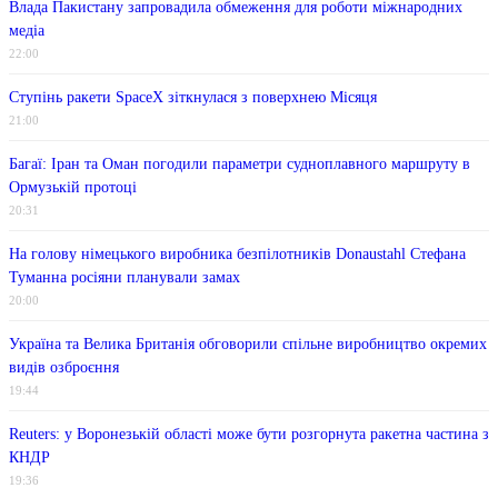
Влада Пакистану запровадила обмеження для роботи міжнародних
медіа
22:00
Ступінь ракети SpaceX зіткнулася з поверхнею Місяця
21:00
Багаї: Іран та Оман погодили параметри судноплавного маршруту в
Ормузькій протоці
20:31
На голову німецького виробника безпілотників Donaustahl Стефана
Туманна росіяни планували замах
20:00
Україна та Велика Британія обговорили спільне виробництво окремих
видів озброєння
19:44
Reuters: у Воронезькій області може бути розгорнута ракетна частина з
КНДР
19:36