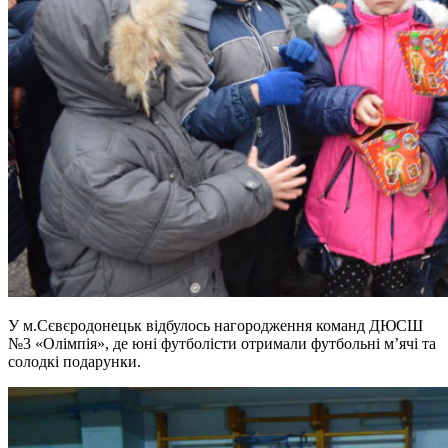
У м.Сєвєродонецьк відбулось нагородження команд ДЮСШ
№3 «Олімпія», де юні футболісти отримали футбольні м’ячі та
солодкі подарунки.