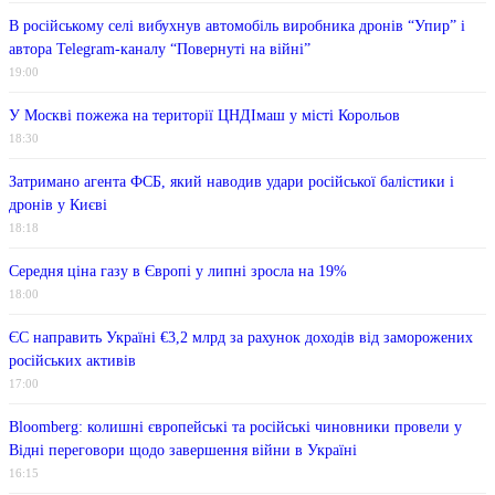
В російському селі вибухнув автомобіль виробника дронів “Упир” і
автора Telegram-каналу “Повернуті на війні”
19:00
У Москві пожежа на території ЦНДІмаш у місті Корольов
18:30
Затримано агента ФСБ, який наводив удари російської балістики і
дронів у Києві
18:18
Середня ціна газу в Європі у липні зросла на 19%
18:00
ЄС направить Україні €3,2 млрд за рахунок доходів від заморожених
російських активів
17:00
Bloomberg: колишні європейські та російські чиновники провели у
Відні переговори щодо завершення війни в Україні
16:15