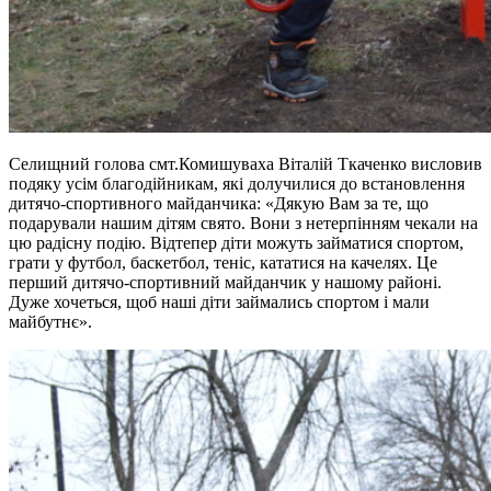
Селищний голова смт.Комишуваха Віталій Ткаченко висловив
подяку усім благодійникам, які долучилися до встановлення
дитячо-спортивного майданчика: «Дякую Вам за те, що
подарували нашим дітям свято. Вони з нетерпінням чекали на
цю радісну подію. Відтепер діти можуть займатися спортом,
грати у футбол, баскетбол, теніс, кататися на качелях. Це
перший дитячо-спортивний майданчик у нашому районі.
Дуже хочеться, щоб наші діти займались спортом і мали
майбутнє».