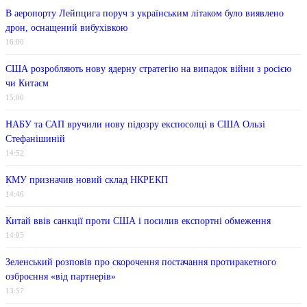
В аеропорту Лейпцига поруч з українським літаком було виявлено
дрон, оснащений вибухівкою
16:00
США розробляють нову ядерну стратегію на випадок війни з росією
чи Китаєм
15:00
НАБУ та САП вручили нову підозру експосолці в США Ользі
Стефанішиній
14:52
КМУ призначив новий склад НКРЕКП
14:46
Китай ввів санкції проти США і посилив експортні обмеження
14:05
Зеленський розповів про скорочення постачання протиракетного
озброєння «від партнерів»
13:57