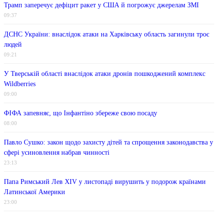
Трамп заперечує дефіцит ракет у США й погрожує джерелам ЗМІ
09:37
ДСНС України: внаслідок атаки на Харківську область загинули троє
людей
09:21
У Тверській області внаслідок атаки дронів пошкоджений комплекс
Wildberries
09:00
ФІФА запевняє, що Інфантіно збереже свою посаду
08:00
Павло Сушко: закон щодо захисту дітей та спрощення законодавства у
сфері усиновлення набрав чинності
23:13
Папа Римський Лев XIV у листопаді вирушить у подорож країнами
Латинської Америки
23:00