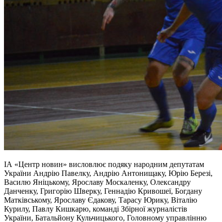
ІА «Центр новин» висловлює подяку народним депутатам
України Андрію Павелку, Андрію Антонищаку, Юрію Березі,
Василю Яніцькому, Ярославу Москаленку, Олександру
Данченку, Григорію Шверку, Геннадію Кривошеї, Богдану
Матківському, Ярославу Єдакову, Тарасу Юрику, Віталію
Курилу, Павлу Кишкарю, команді Збірної журналістів
України, Батальйону Кульчицького, Головному управлінню