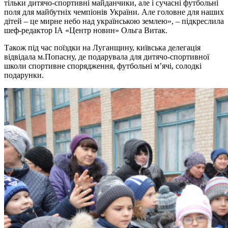
тільки дитячо-спортивні майданчики, але і сучасні футбольні
поля для майбутніх чемпіонів України. Але головне для наших
дітей – це мирне небо над українською землею», – підкреслила
шеф-редактор ІА «Центр новин» Ольга Витак.
Також під час поїздки на Луганщину, київська делегація
відвідала м.Попасну, де подарувала для дитячо-спортивної
школи спортивне спорядження, футбольні м’ячі, солодкі
подарунки.