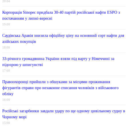
20:04
Корпорація Sinopec придбала 30-40 партій російської нафти ESPO з
постачанням у липні-вересні
19:00
Саудівська Аравія знизила офіційну ціну на основний сорт нафти для
азійських покупців
18:00
33-річного громадянина України взяли під варту у Німеччині за
підозрою у шпигунстві
17:00
Правоохоронці прийшли з обшуками за місцями проживання
фігурантів справи про незаконне списання чоловіків з військового
обліку
16:00
Російські загарбники завдали удару по ще одному цивільному судну в
Чорному морі
15:00