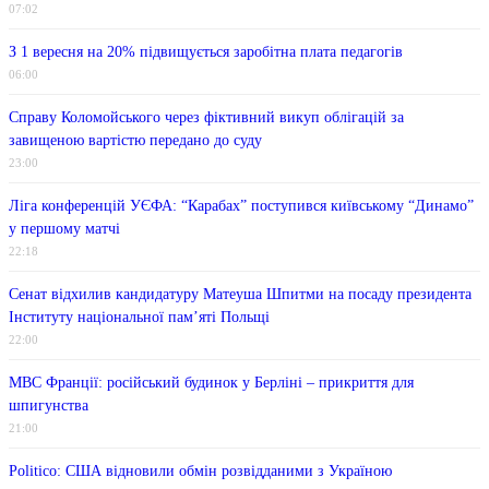
07:02
З 1 вересня на 20% підвищується заробітна плата педагогів
06:00
Справу Коломойського через фіктивний викуп облігацій за
завищеною вартістю передано до суду
23:00
Ліга конференцій УЄФА: “Карабах” поступився київському “Динамо”
у першому матчі
22:18
Сенат відхилив кандидатуру Матеуша Шпитми на посаду президента
Інституту національної пам’яті Польщі
22:00
МВС Франції: російський будинок у Берліні – прикриття для
шпигунства
21:00
Politico: США відновили обмін розвідданими з Україною