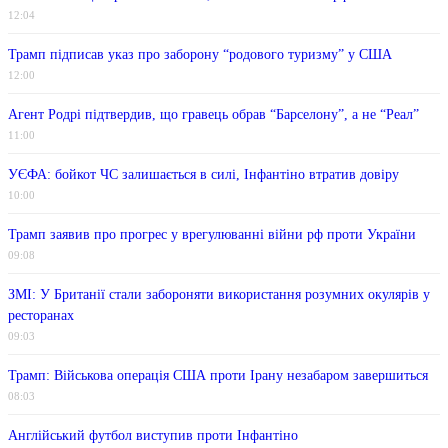
12:04
Трамп підписав указ про заборону “родового туризму” у США
12:00
Агент Родрі підтвердив, що гравець обрав “Барселону”, а не “Реал”
11:00
УЄФА: бойкот ЧС залишається в силі, Інфантіно втратив довіру
10:00
Трамп заявив про прогрес у врегулюванні війни рф проти України
09:08
ЗМІ: У Британії стали забороняти використання розумних окулярів у
ресторанах
09:03
Трамп: Військова операція США проти Ірану незабаром завершиться
08:03
Англійський футбол виступив проти Інфантіно