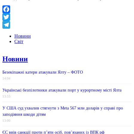
Facebook
Twitter
Telegram
Новини
Світ
Новини
Безекіпажні катери атакували Ялту – ФОТО
14:04
Українські безпілотники атакували порт у курортному місті Ялта
13:55
У США суд ухвалив стягнути з Meta 567 млн ​​доларів у справі про
заподіяння шкоди дітям
13:00
ЄС ввів санкції проти п’яти осіб, пов’язаних із ВПК рф