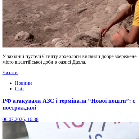
У західній пустелі Єгипту археологи виявили добре збережене
місто візантійської доби в оазисі Дахла.
Читати
Новини
Світ
РФ атакувала АЗС і термінали “Нової пошти”: є
постраждалі
06.07.2026, 16:38