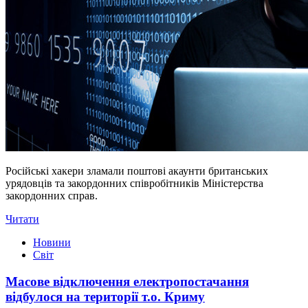
Російські хакери зламали поштові акаунти британських
урядовців та закордонних співробітників Міністерства
закордонних справ.
Читати
Новини
Світ
Масове відключення електропостачання
відбулося на території т.о. Криму