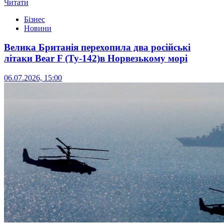
Читати
Бізнес
Новини
Велика Британія перехопила два російські
літаки Bear F (Ту-142)в Норвезькому морі
06.07.2026, 15:00