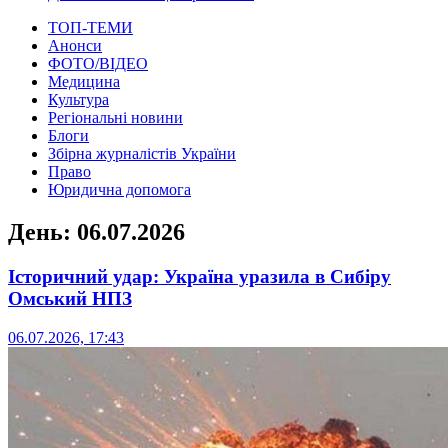
ТОП-ТЕМИ
Анонси
ФОТО/ВІДЕО
Медицина
Культура
Регіональні новини
Блоги
Збірна журналістів України
Право
Юридична допомога
День:
06.07.2026
Історичний удар: Україна уразила в Сибіру
Омський НПЗ
06.07.2026, 17:43