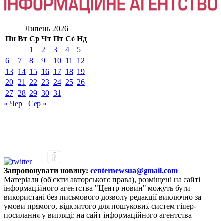
Липень 2026
Пн
Вт
Ср
Чт
Пт
Сб
Нд
1
2
3
4
5
6
7
8
9
10
11
12
13
14
15
16
17
18
19
20
21
22
23
24
25
26
27
28
29
30
31
« Чер
Сер »
Запропонувати новину:
centernewsua@gmail.com
Матеріали (об'єкти авторського права), розміщені на сайті
інформаційного агентства "Центр новин" можуть бути
використані без письмового дозволу редакції виключно за
умови прямого, відкритого для пошукових систем гіпер-
посилання у вигляді: на сайт інформаційного агентства