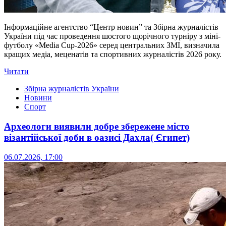
Інформаційне агентство “Центр новин” та Збірна журналістів
України під час проведення шостого щорічного турніру з міні-
футболу «Media Cup-2026» серед центральних ЗМІ, визначила
кращих медіа, меценатів та спортивних журналістів 2026 року.
Читати
Збірна журналістів України
Новини
Спорт
Археологи виявили добре збережене місто
візантійської доби в оазисі Дахла( Єгипет)
06.07.2026, 17:00