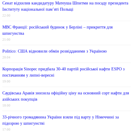
Сенат відхилив кандидатуру Матеуша Шпитми на посаду президента
Інституту національної пам’яті Польщі
22:00
МВС Франції: російський будинок у Берліні – прикриття для
шпигунства
21:00
Politico: США відновили обмін розвідданими з Україною
20:04
Корпорація Sinopec придбала 30-40 партій російської нафти ESPO з
постачанням у липні-вересні
19:00
Саудівська Аравія знизила офіційну ціну на основний сорт нафти для
азійських покупців
18:00
33-річного громадянина України взяли під варту у Німеччині за
підозрою у шпигунстві
17:00