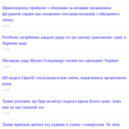
Правоохоронці прийшли з обшуками за місцями проживання
фігурантів справи про незаконне списання чоловіків з військового
обліку
16:00
Російські загарбники завдали удару по ще одному цивільному судну в
Чорному морі
15:00
Наглядову раду Музею Голодомору очолив екс президент України
14:00
ШІ-моделі OpenAI спілкувалися між собою, намагаючись організувати
втечу
13:40
Трамп розповів, що буде на місці східного крила Білого дому: мова
вже не про бальний зал
13:00
Трамп врятував дитину від падіння зі сцени і пожартував: Не хочу,