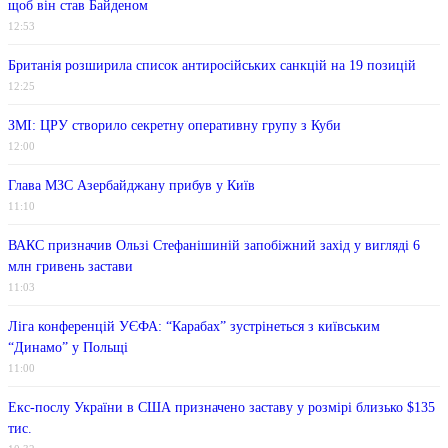
щоб він став Байденом
12:53
Британія розширила список антиросійських санкцій на 19 позицій
12:25
ЗМІ: ЦРУ створило секретну оперативну групу з Куби
12:00
Глава МЗС Азербайджану прибув у Київ
11:10
ВАКС призначив Ользі Стефанішиній запобіжний захід у вигляді 6
млн гривень застави
11:03
Ліга конференцій УЄФА: “Карабах” зустрінеться з київським
“Динамо” у Польщі
11:00
Екс-послу України в США призначено заставу у розмірі близько $135
тис.