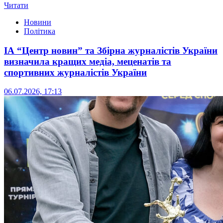
Читати
Новини
Політика
ІА “Центр новин” та Збірна журналістів України
визначила кращих медіа, меценатів та
спортивних журналістів України
06.07.2026, 17:13