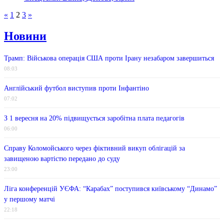
«
1
2
3
»
Новини
Трамп: Військова операція США проти Ірану незабаром завершиться
08:03
Англійський футбол виступив проти Інфантіно
07:02
З 1 вересня на 20% підвищується заробітна плата педагогів
06:00
Справу Коломойського через фіктивний викуп облігацій за
завищеною вартістю передано до суду
23:00
Ліга конференцій УЄФА: “Карабах” поступився київському “Динамо”
у першому матчі
22:18