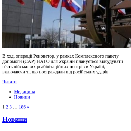
В ході операції Реноватор, у рамках Комплексного пакету
допомоги (CAP) НАТО для України планується відбудувати
п’ять військових реабілітаційних центрів в Україні,
включаючи ті, що постраждали від російських ударів.
Читати
Медицина
Новини
1
2
3
…
186
»
Новини