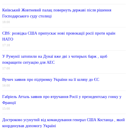
Київський Жовтневий палац повернуть державі після рішення
Господарського суду столиці
18:00
CBS: розвідка США припускає нові провокації росії проти країн
НАТО
17:18
У Румунії затопили на Дунаї вже дві з чотирьох барж , щоб
покращити ситуацію для АЕС
17:00
Вучич заявив про підтримку України на її шляху до ЄС
16:00
Габріель Атталь заявив про втручання Росії у президентську гонку у
Франції
15:00
Достроково усунутий від командування генерал США Костанца , який
координував допомогу Україні