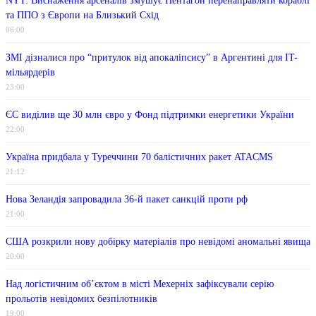
NYT: Виснаження арсеналів змушує Пентагон перенаправляти кораблі
та ППО з Європи на Близький Схід
06:00
ЗМІ дізналися про “притулок від апокаліпсису” в Аргентині для IT-
мільярдерів
23:00
ЄС виділив ще 30 млн євро у Фонд підтримки енергетики України
22:00
Україна придбала у Туреччини 70 балістичних ракет ATACMS
21:12
Нова Зеландія запровадила 36-й пакет санкцій проти рф
21:00
США розкрили нову добірку матеріалів про невідомі аномальні явища
20:00
Над логістичним об’єктом в місті Мехерніх зафіксували серію
прольотів невідомих безпілотників
19:00