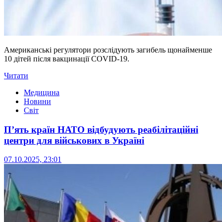
Американські регулятори розслідують загибель щонайменше
10 дітей після вакцинації COVID-19.
Читати
Медицина
Новини
Світ
П’ять країн НАТО відбудують реабілітаційні
центри для військових в Україні
07.10.2025, 23:01