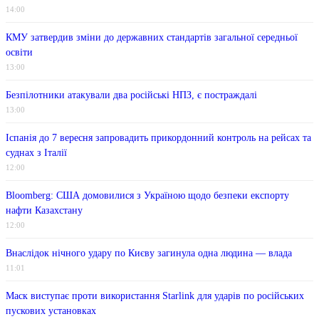
14:00
КМУ затвердив зміни до державних стандартів загальної середньої
освіти
13:00
Безпілотники атакували два російські НПЗ, є постраждалі
13:00
Іспанія до 7 вересня запровадить прикордонний контроль на рейсах та
суднах з Італії
12:00
Bloomberg: США домовилися з Україною щодо безпеки експорту
нафти Казахстану
12:00
Внаслідок нічного удару по Києву загинула одна людина — влада
11:01
Маск виступає проти використання Starlink для ударів по російських
пускових установках