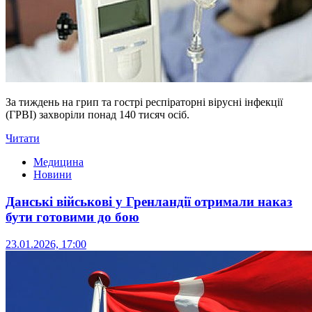
За тиждень на грип та гострі респіраторні вірусні інфекції
(ГРВІ) захворіли понад 140 тисяч осіб.
Читати
Медицина
Новини
Данські військові у Гренландії отримали наказ
бути готовими до бою
23.01.2026, 17:00