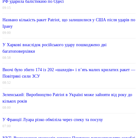
РФ ударила балістикию по Одесі
09:15
Названо кількість ракет Patriot, що залишилися у США після ударів по
Ірану
09:00
У Харкові внаслідок російського удару пошкоджено дві
багатоповерхівки
08:58
Вночі було збито 174 із 202 «шахедів» і п’ять малих крилатих ракет —
Повітряні сили ЗСУ
08:52
Зеленський: Виробництво Patriot в Україні може зайняти від року до
кількох років
08:00
У Франції Луара різко обміліла через спеку та посуху
07:00