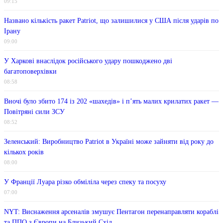
09:15
Названо кількість ракет Patriot, що залишилися у США після ударів по
Ірану
09:00
У Харкові внаслідок російського удару пошкоджено дві
багатоповерхівки
08:58
Вночі було збито 174 із 202 «шахедів» і п’ять малих крилатих ракет —
Повітряні сили ЗСУ
08:52
Зеленський: Виробництво Patriot в Україні може зайняти від року до
кількох років
08:00
У Франції Луара різко обміліла через спеку та посуху
07:00
NYT: Виснаження арсеналів змушує Пентагон перенаправляти кораблі
та ППО з Європи на Близький Схід