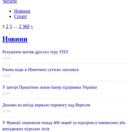
Читати
Новини
Спорт
1
2
3
…
2 360
»
Новини
Результати матчів другого туру УПЛ
23:19
Рівень води в Німеччині суттєво знизився
23:00
У центрі Приштини зняли банер підтримки України
22:00
Динамо на виїзді вирвало перемогу над Вересом
21:00
У Франції затримали понад 400 людей за підозрою в навмисних або
випадкових підпалах лісів