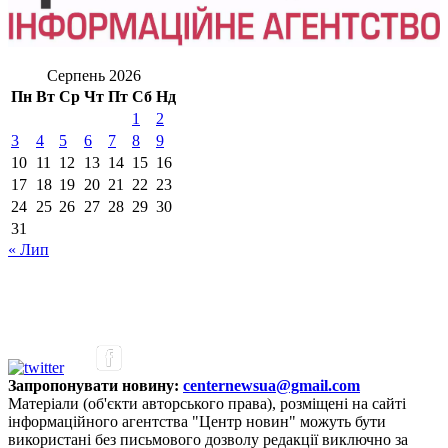
Серпень 2026
Пн
Вт
Ср
Чт
Пт
Сб
Нд
1
2
3
4
5
6
7
8
9
10
11
12
13
14
15
16
17
18
19
20
21
22
23
24
25
26
27
28
29
30
31
« Лип
Запропонувати новину:
centernewsua@gmail.com
Матеріали (об'єкти авторського права), розміщені на сайті
інформаційного агентства "Центр новин" можуть бути
використані без письмового дозволу редакції виключно за