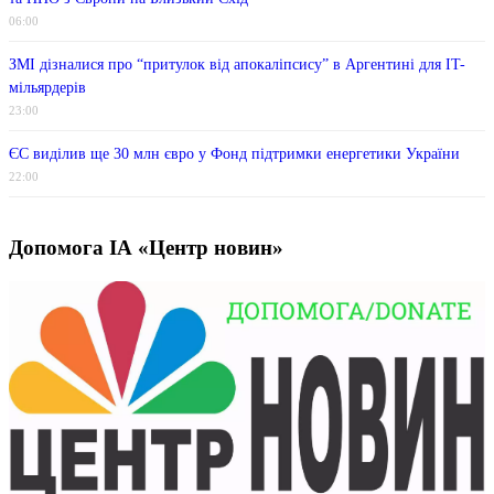
06:00
ЗМІ дізналися про “притулок від апокаліпсису” в Аргентині для IT-
мільярдерів
23:00
ЄС виділив ще 30 млн євро у Фонд підтримки енергетики України
22:00
Допомога ІА «Центр новин»