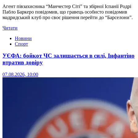
Агент півзахисника “Манчестер Сіті” та збірної Іспанії Родрі
Пабло Баркеро повідомив, що гравець особисто повідомив
мадридський клуб про своє рішення перейти до “Барселони”.
Читати
Новини
Спорт
УЄФА: бойкот ЧС залишається в силі, Інфантіно
втратив довіру
07.08.2026, 10:00