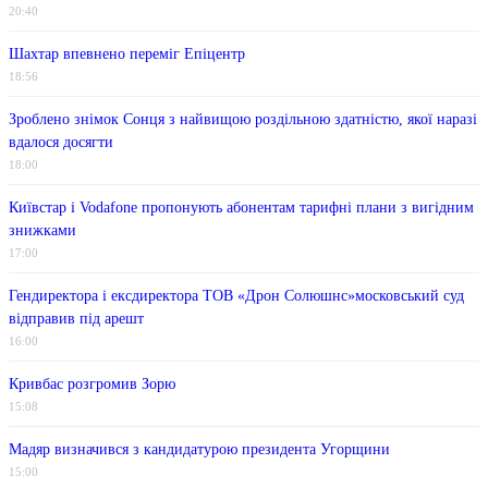
20:40
Шахтар впевнено переміг Епіцентр
18:56
Зроблено знімок Сонця з найвищою роздільною здатністю, якої наразі
вдалося досягти
18:00
Київстар і Vodafone пропонують абонентам тарифні плани з вигідним
знижками
17:00
Гендиректора і ексдиректора ТОВ «Дрон Солюшнс»московський суд
відправив під арешт
16:00
Кривбас розгромив Зорю
15:08
Мадяр визначився з кандидатурою президента Угорщини
15:00