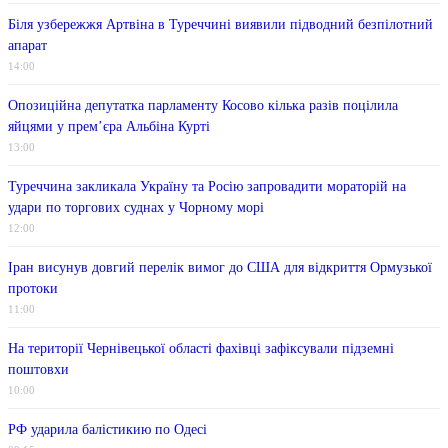
Біля узбережжя Артвіна в Туреччині виявили підводний безпілотний
апарат
14:00
Опозиційна депутатка парламенту Косово кілька разів поцілила
яйцями у прем’єра Альбіна Курті
13:00
Туреччина закликала Україну та Росію запровадити мораторій на
удари по торгових суднах у Чорному морі
12:00
Іран висунув довгий перелік вимог до США для відкриття Ормузької
протоки
11:00
На території Чернівецької області фахівці зафіксували підземні
поштовхи
10:00
РФ ударила балістикию по Одесі