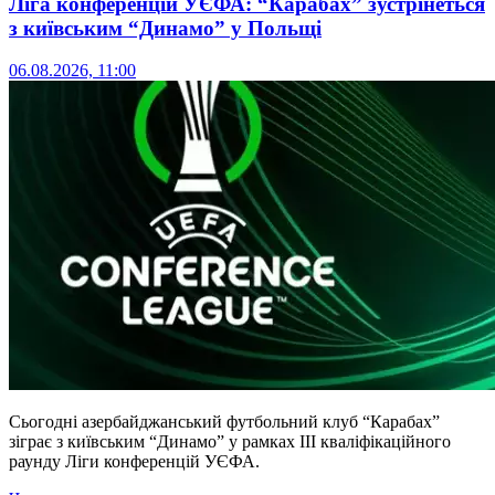
Ліга конференцій УЄФА: “Карабах” зустрінеться
з київським “Динамо” у Польщі
06.08.2026, 11:00
Сьогодні азербайджанський футбольний клуб “Карабах”
зіграє з київським “Динамо” у рамках ІІІ кваліфікаційного
раунду Ліги конференцій УЄФА.