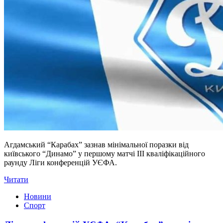
Агдамський “Карабах” зазнав мінімальної поразки від
київського “Динамо” у першому матчі ІІІ кваліфікаційного
раунду Ліги конференцій УЄФА.
Читати
Новини
Спорт