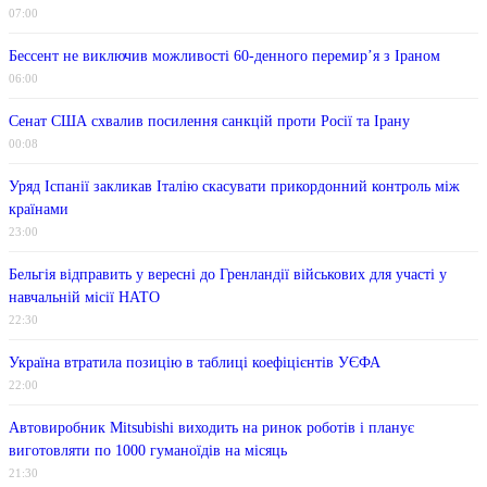
07:00
Бессент не виключив можливості 60-денного перемир’я з Іраном
06:00
Сенат США схвалив посилення санкцій проти Росії та Ірану
00:08
Уряд Іспанії закликав Італію скасувати прикордонний контроль між
країнами
23:00
Бельгія відправить у вересні до Гренландії військових для участі у
навчальній місії НАТО
22:30
Україна втратила позицію в таблиці коефіцієнтів УЄФА
22:00
Автовиробник Mitsubishi виходить на ринок роботів і планує
виготовляти по 1000 гуманоїдів на місяць
21:30