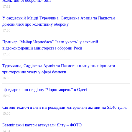
колективної оборони,- ЗМІ
17:32
У саудівській Мецці Туреччина, Саудівська Аравія та Пакистан
домовилися про колективну оборону
17:26
Пранкер “Майор Чернобаєв” “взяв участь” у закритій
відеоконференції міністерства оборони Росії
17:00
Туреччина, Саудівська Аравія та Пакистан планують підписати
тристоронню угоду у сфері безпеки
16:00
рф вдарила по стадіону “Чорноморець” в Одесі
15:49
Світові техно-гіганти нагромадили матеріальні активи на $1,46 трлн.
15:00
Безекіпажні катери атакували Ялту – ФОТО
14:04