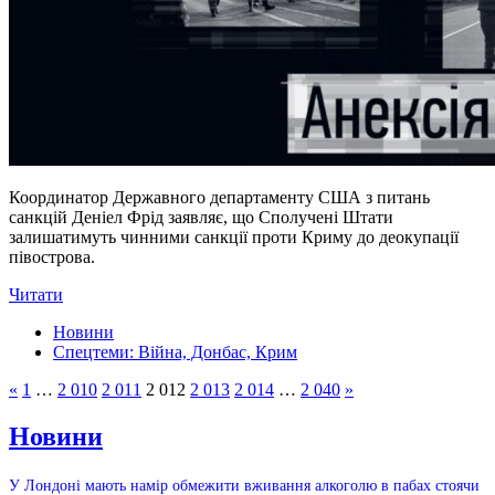
Координатор Державного департаменту США з питань
санкцій Деніел Фрід заявляє, що Сполучені Штати
залишатимуть чинними санкції проти Криму до деокупації
півострова.
Читати
Новини
Спецтеми: Війна, Донбас, Крим
«
1
…
2 010
2 011
2 012
2 013
2 014
…
2 040
»
Новини
У Лондоні мають намір обмежити вживання алкоголю в пабах стоячи