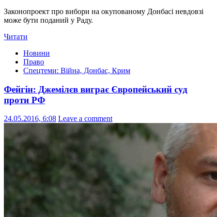
Законопроект про вибори на окупованому Донбасі невдовзі
може бути поданий у Раду.
Читати
Новини
Право
Спецтеми: Війна, Донбас, Крим
Фейгін: Джемілєв виграє Європейський суд
проти РФ
24.05.2016, 6:08
Leave a comment