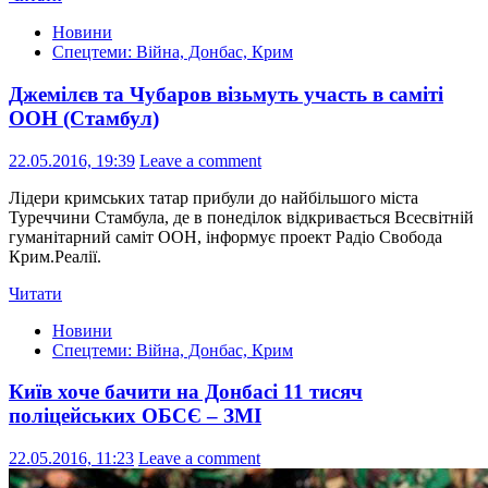
Новини
Спецтеми: Війна, Донбас, Крим
Джемілєв та Чубаров візьмуть участь в саміті
ООН (Стамбул)
22.05.2016, 19:39
Leave a comment
Лідери кримських татар прибули до найбільшого міста
Туреччини Стамбула, де в понеділок відкривається Всесвітній
гуманітарний саміт ООН, інформує проект Радіо Свобода
Крим.Реалії.
Читати
Новини
Спецтеми: Війна, Донбас, Крим
Київ хоче бачити на Донбасі 11 тисяч
поліцейських ОБСЄ – ЗМІ
22.05.2016, 11:23
Leave a comment