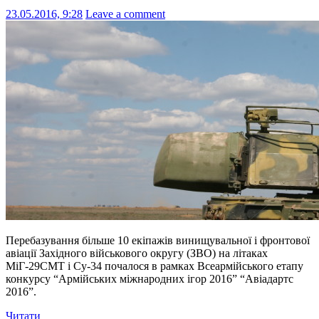
23.05.2016, 9:28
Leave a comment
Перебазування більше 10 екіпажів винищувальної і фронтової
авіації Західного військового округу (ЗВО) на літаках
МіГ-29СМТ і Су-34 почалося в рамках Всеармійського етапу
конкурсу “Армійських міжнародних ігор 2016” “Авіадартс
2016”.
Читати