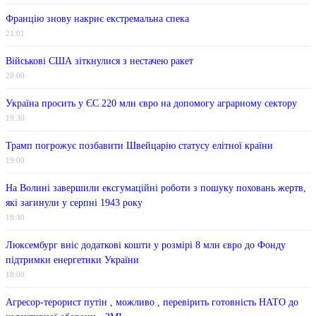
Францію знову накриє екстремальна спека
21:01
Військові США зіткнулися з нестачею ракет
20:00
Україна просить у ЄС 220 млн євро на допомогу аграрному сектору
19:30
Трамп погрожує позбавити Швейцарію статусу елітної країни
19:00
На Волині завершили ексгумаційні роботи з пошуку поховань жертв,
які загинули у серпні 1943 року
18:30
Люксембург вніс додаткові кошти у розмірі 8 млн євро до Фонду
підтримки енергетики України
18:00
Агресор-терорист путін , можливо , перевірить готовність НАТО до