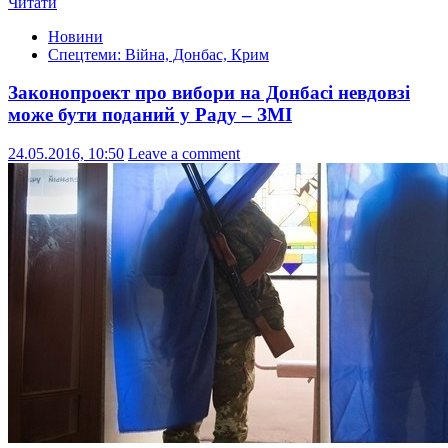
Читати
Новини
Спецтеми: Війна, Донбас, Крим
Законопроект про вибори на Донбасі невдовзі
може бути поданий у Раду – ЗМІ
24.05.2016, 10:50
Leave a comment