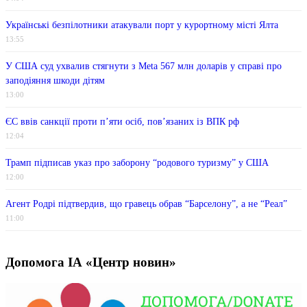
Українські безпілотники атакували порт у курортному місті Ялта
13:55
У США суд ухвалив стягнути з Meta 567 млн ​​доларів у справі про
заподіяння шкоди дітям
13:00
ЄС ввів санкції проти п’яти осіб, пов’язаних із ВПК рф
12:04
Трамп підписав указ про заборону “родового туризму” у США
12:00
Агент Родрі підтвердив, що гравець обрав “Барселону”, а не “Реал”
11:00
Допомога ІА «Центр новин»