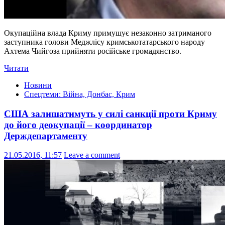
Окупаційна влада Криму примушує незаконно затриманого
заступника голови Меджлісу кримськотатарського народу
Ахтема Чийгоза прийняти російське громадянство.
Читати
Новини
Спецтеми: Війна, Донбас, Крим
США залишатимуть у силі санкції проти Криму
до його деокупації – координатор
Держдепартаменту
21.05.2016, 11:57
Leave a comment