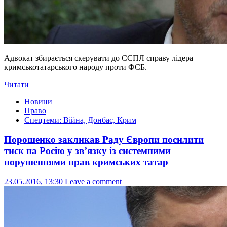
Адвокат збирається скерувати до ЄСПЛ справу лідера
кримськотатарського народу проти ФСБ.
Читати
Новини
Право
Спецтеми: Війна, Донбас, Крим
Порошенко закликав Раду Європи посилити
тиск на Росію у зв’язку із системними
порушеннями прав кримських татар
23.05.2016, 13:30
Leave a comment