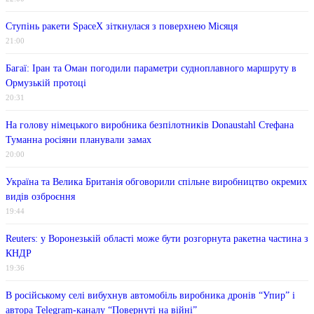
Ступінь ракети SpaceX зіткнулася з поверхнею Місяця
21:00
Багаї: Іран та Оман погодили параметри судноплавного маршруту в
Ормузькій протоці
20:31
На голову німецького виробника безпілотників Donaustahl Стефана
Туманна росіяни планували замах
20:00
Україна та Велика Британія обговорили спільне виробництво окремих
видів озброєння
19:44
Reuters: у Воронезькій області може бути розгорнута ракетна частина з
КНДР
19:36
В російському селі вибухнув автомобіль виробника дронів “Упир” і
автора Telegram-каналу “Повернуті на війні”