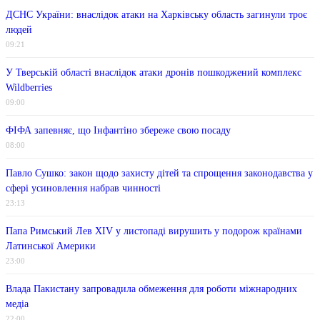
ДСНС України: внаслідок атаки на Харківську область загинули троє
людей
09:21
У Тверській області внаслідок атаки дронів пошкоджений комплекс
Wildberries
09:00
ФІФА запевняє, що Інфантіно збереже свою посаду
08:00
Павло Сушко: закон щодо захисту дітей та спрощення законодавства у
сфері усиновлення набрав чинності
23:13
Папа Римський Лев XIV у листопаді вирушить у подорож країнами
Латинської Америки
23:00
Влада Пакистану запровадила обмеження для роботи міжнародних
медіа
22:00