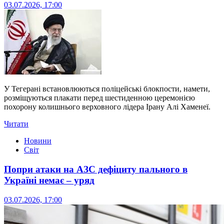
03.07.2026, 17:00
У Тегерані встановлюються поліцейські блокпости, намети,
розміщуються плакати перед шестиденною церемонією
похорону колишнього верховного лідера Ірану Алі Хаменеї.
Читати
Новини
Світ
Попри атаки на АЗС дефіциту пального в
Україні немає – уряд
03.07.2026, 17:00