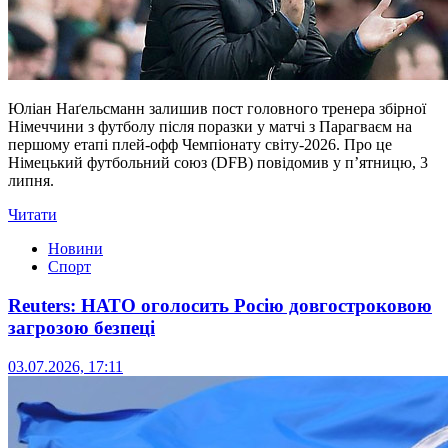
Юліан Наґельсманн залишив пост головного тренера збірної
Німеччини з футболу після поразки у матчі з Парагваєм на
першому етапі плей-офф Чемпіонату світу-2026. Про це
Німецький футбольний союз (DFB) повідомив у п’ятницю, 3
липня.
Читати
Новини
Спорт
Reuters: НАТО оголосить Росію довгостроковою
загрозою безпеці
03.07.2026, 17:11