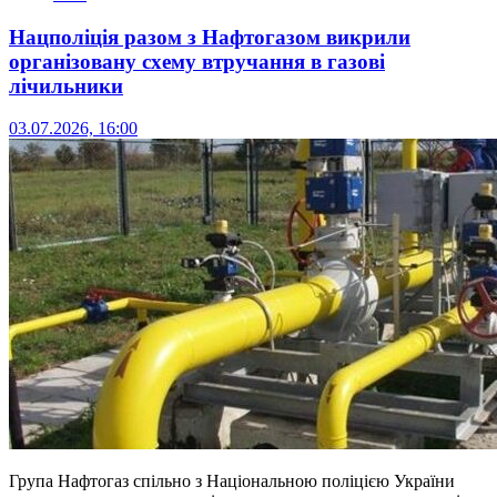
Нацполіція разом з Нафтогазом викрили
організовану схему втручання в газові
лічильники
03.07.2026, 16:00
Група Нафтогаз спільно з Національною поліцією України