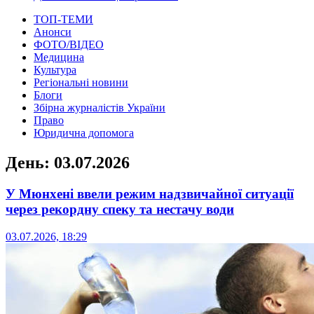
ТОП-ТЕМИ
Анонси
ФОТО/ВІДЕО
Медицина
Культура
Регіональні новини
Блоги
Збірна журналістів України
Право
Юридична допомога
День:
03.07.2026
У Мюнхені ввели режим надзвичайної ситуації
через рекордну спеку та нестачу води
03.07.2026, 18:29