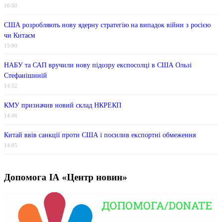
16:00
США розробляють нову ядерну стратегію на випадок війни з росією
чи Китаєм
15:00
НАБУ та САП вручили нову підозру експосолці в США Ользі
Стефанішиній
14:52
КМУ призначив новий склад НКРЕКП
14:46
Китай ввів санкції проти США і посилив експортні обмеження
14:05
Допомога ІА «Центр новин»