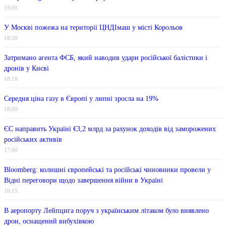
19:00
У Москві пожежа на території ЦНДІмаш у місті Корольов
18:30
Затримано агента ФСБ, який наводив удари російської балістики і
дронів у Києві
18:18
Середня ціна газу в Європі у липні зросла на 19%
18:00
ЄС направить Україні €3,2 млрд за рахунок доходів від заморожених
російських активів
17:00
Bloomberg: колишні європейські та російські чиновники провели у
Відні переговори щодо завершення війни в Україні
16:15
В аеропорту Лейпцига поруч з українським літаком було виявлено
дрон, оснащений вибухівкою