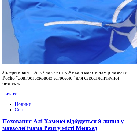
Лідери країн НАТО на саміті в Анкарі мають намір назвати
Росію “довгостроковою загрозою” для євроатлантичної
безпеки.
Читати
Новини
Світ
Поховання Алі Хаменеї відбудеться 9 липня у
мавзолеї імама Рези у місті Мешхед