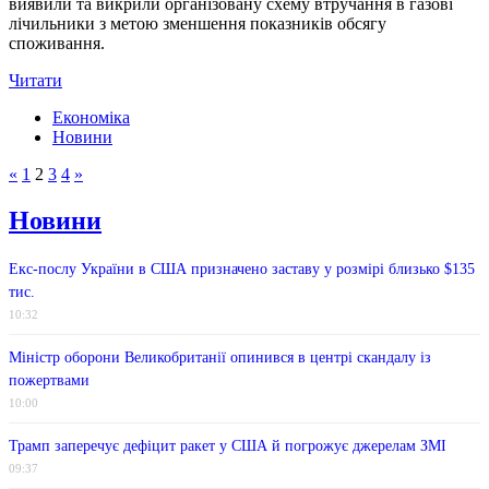
виявили та викрили організовану схему втручання в газові
лічильники з метою зменшення показників обсягу
споживання.
Читати
Економіка
Новини
«
1
2
3
4
»
Новини
Екс-послу України в США призначено заставу у розмірі близько $135
тис.
10:32
Міністр оборони Великобританії опинився в центрі скандалу із
пожертвами
10:00
Трамп заперечує дефіцит ракет у США й погрожує джерелам ЗМІ
09:37