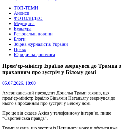
ТОП-ТЕМИ
Анонси
ФОТО/ВІДЕО
Медицина
Культура
Регіональні новини
Блоги
Збірна журналістів України
Право
Юридична допомога
Прем’єр-міністр Ізраїлю звернувся до Трампа з
проханням про зустріч у Білому домі
05.07.2026, 18:00
Американський президент Дональд Трамп заявив, що
прем’єр-міністр Ізраїлю Біньямін Нетаньягу звернувся до
нього з проханням про зустріч у Білому домі.
Про це він сказав Axios у телефонному інтерв’ю, пише
“Європейська правда”.
Трамп заявив, що зустріч із Нетаньягу може відбутися вже