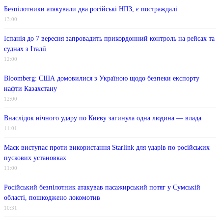
Безпілотники атакували два російські НПЗ, є постраждалі
13:00
Іспанія до 7 вересня запровадить прикордонний контроль на рейсах та
суднах з Італії
12:00
Bloomberg: США домовилися з Україною щодо безпеки експорту
нафти Казахстану
12:00
Внаслідок нічного удару по Києву загинула одна людина — влада
11:01
Маск виступає проти використання Starlink для ударів по російських
пускових установках
11:00
Російський безпілотник атакував пасажирський потяг у Сумській
області, пошкоджено локомотив
10:31