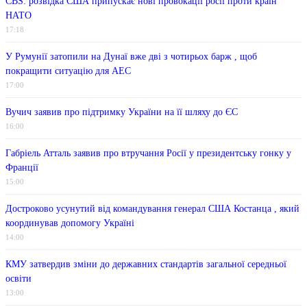
CBS: розвідка США припускає нові провокації росії проти країн
НАТО
17:18
У Румунії затопили на Дунаї вже дві з чотирьох барж , щоб
покращити ситуацію для АЕС
17:00
Вучич заявив про підтримку України на її шляху до ЄС
16:00
Габріель Атталь заявив про втручання Росії у президентську гонку у
Франції
15:00
Достроково усунутий від командування генерал США Костанца , який
координував допомогу Україні
14:00
КМУ затвердив зміни до державних стандартів загальної середньої
освіти
13:00