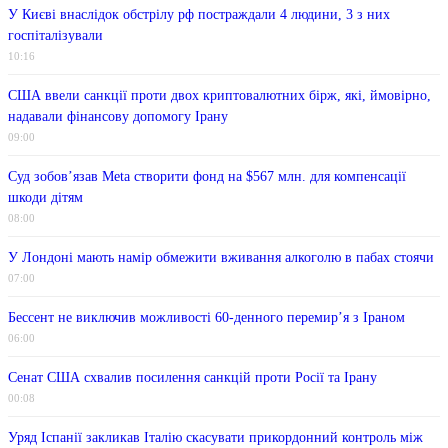
У Києві внаслідок обстрілу рф постраждали 4 людини, 3 з них
госпіталізували
10:16
США ввели санкції проти двох криптовалютних бірж, які, ймовірно,
надавали фінансову допомогу Ірану
09:00
Суд зобов’язав Meta створити фонд на $567 млн. для компенсації
шкоди дітям
08:00
У Лондоні мають намір обмежити вживання алкоголю в пабах стоячи
07:00
Бессент не виключив можливості 60-денного перемир’я з Іраном
06:00
Сенат США схвалив посилення санкцій проти Росії та Ірану
00:08
Уряд Іспанії закликав Італію скасувати прикордонний контроль між