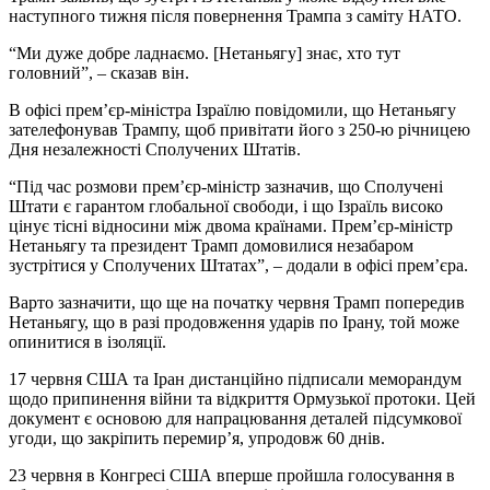
наступного тижня після повернення Трампа з саміту НАТО.
“Ми дуже добре ладнаємо. [Нетаньягу] знає, хто тут
головний”, – сказав він.
В офісі прем’єр-міністра Ізраїлю повідомили, що Нетаньягу
зателефонував Трампу, щоб привітати його з 250-ю річницею
Дня незалежності Сполучених Штатів.
“Під час розмови прем’єр-міністр зазначив, що Сполучені
Штати є гарантом глобальної свободи, і що Ізраїль високо
цінує тісні відносини між двома країнами. Прем’єр-міністр
Нетаньягу та президент Трамп домовилися незабаром
зустрітися у Сполучених Штатах”, – додали в офісі прем’єра.
Варто зазначити, що ще на початку червня Трамп попередив
Нетаньягу, що в разі продовження ударів по Ірану, той може
опинитися в ізоляції.
17 червня США та Іран дистанційно підписали меморандум
щодо припинення війни та відкриття Ормузької протоки. Цей
документ є основою для напрацювання деталей підсумкової
угоди, що закріпить перемир’я, упродовж 60 днів.
23 червня в Конгресі США вперше пройшла голосування в