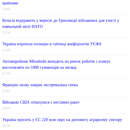
країнами
23:00
Бельгія відправить у вересні до Гренландії військових для участі у
навчальній місії НАТО
22:30
Україна втратила позицію в таблиці коефіцієнтів УЄФА
22:00
Автовиробник Mitsubishi виходить на ринок роботів і планує
виготовляти по 1000 гуманоїдів на місяць
21:30
Францію знову накриє екстремальна спека
21:01
Військові США зіткнулися з нестачею ракет
20:00
Україна просить у ЄС 220 млн євро на допомогу аграрному сектору
19:30