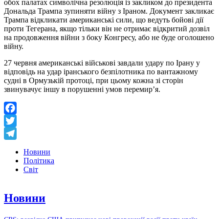
обох палатах символічна резолюція із закликом до президента
Дональда Трампа зупиняти війну з Іраном. Документ закликає
Трампа відкликати американські сили, що ведуть бойові дії
проти Тегерана, якщо тільки він не отримає відкритий дозвіл
на продовження війни з боку Конгресу, або не буде оголошено
війну.
27 червня американські військові завдали удару по Ірану у
відповідь на удар іранського безпілотника по вантажному
судні в Ормузькій протоці, при цьому кожна зі сторін
звинувачує іншу в порушенні умов перемир’я.
Facebook
Twitter
Telegram
Новини
Політика
Світ
Новини