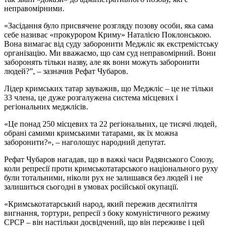
неправомірними.
«Засідання було присвячене розгляду позову особи, яка сама
себе називає «прокурором Криму» Наталією Поклонською.
Вона вимагає від суду заборонити Меджліс як екстремістську
організацію. Ми вважаємо, що сам суд неправомірний. Вони
заборонять тільки назву, але як вони можуть заборонити
людей?”, – зазначив Рефат Чубаров.
Лідер кримських татар зауважив, що Меджліс – це не тільки
33 члена, це дуже розгалужена система місцевих і
регіональних меджлісів.
«Це понад 250 місцевих та 22 регіональних, це тисячі людей,
обрані самими кримськими татарами, як їх можна
заборонити?», – наголошує народний депутат.
Рефат Чубаров нагадав, що в важкі часи Радянського Союзу,
коли репресії проти кримськотатарського національного руху
були тотальними, ніколи рух не залишався без людей і не
залишиться сьогодні в умовах російської окупації.
«Кримськотатарський народ, який пережив десятиліття
вигнання, тортури, репресії з боку комуністичного режиму
СРСР – він настільки досвідчений, що він переживе і цей