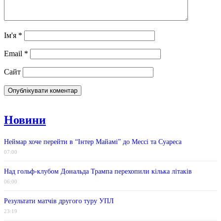
Ім'я
*
Email
*
Сайт
Новини
Неймар хоче перейти в “Інтер Майамі” до Мессі та Суареса
07:00
Над гольф-клубом Дональда Трампа перехопили кілька літаків
06:00
Результати матчів другого туру УПЛ
23:19