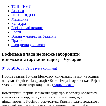
ТОП-ТЕМИ
Анонси
ФОТО/ВІДЕО
Медицина
Культура
Регіональні новини
Блоги
Збірна журналістів України
Право
Юридична допомога
Російська влада не зможе заборонити
кримськотатарський народ – Чубаров
04.03.2016, 17:59
Leave a comment
Про це заявив Голова Меджлісу кримських татар, народний
депутат України від фракції «Блок Петра Порошенка» Рефат
Чубаров в коментарі виданню «
Крим. Реалії
».
Коментуючи перше засідання суду про заборону Меджлісу
кримських татар, народний депутат зазначив, що
підконтрольна Росією прокуратура Криму надала додаткові
так звані «докази» до адміністративного позову, які є