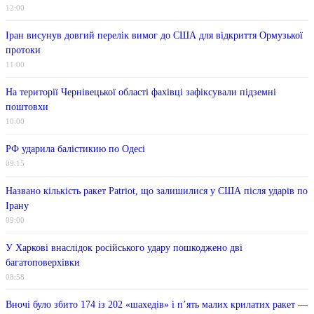
12:00
Іран висунув довгий перелік вимог до США для відкриття Ормузької
протоки
11:00
На території Чернівецької області фахівці зафіксували підземні
поштовхи
10:00
РФ ударила балістикию по Одесі
09:15
Названо кількість ракет Patriot, що залишилися у США після ударів по
Ірану
09:00
У Харкові внаслідок російського удару пошкоджено дві
багатоповерхівки
08:58
Вночі було збито 174 із 202 «шахедів» і п’ять малих крилатих ракет —