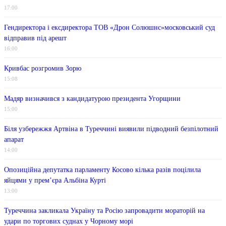
17:00
Гендиректора і ексдиректора ТОВ «Дрон Солюшнс»московський суд
відправив під арешт
16:00
Кривбас розгромив Зорю
15:08
Мадяр визначився з кандидатурою президента Угорщини
15:00
Біля узбережжя Артвіна в Туреччині виявили підводний безпілотний
апарат
14:00
Опозиційна депутатка парламенту Косово кілька разів поцілила
яйцями у прем’єра Альбіна Курті
13:00
Туреччина закликала Україну та Росію запровадити мораторій на
удари по торгових суднах у Чорному морі