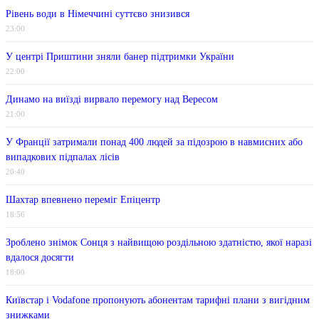
Рівень води в Німеччині суттєво знизився
23:00
У центрі Приштини зняли банер підтримки України
22:00
Динамо на виїзді вирвало перемогу над Вересом
21:00
У Франції затримали понад 400 людей за підозрою в навмисних або
випадкових підпалах лісів
20:40
Шахтар впевнено переміг Епіцентр
18:56
Зроблено знімок Сонця з найвищою роздільною здатністю, якої наразі
вдалося досягти
18:00
Київстар і Vodafone пропонують абонентам тарифні плани з вигідним
знижками