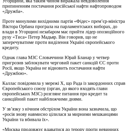
Угорщини, яка таким чином виражала невдоволення
припиненням постачання російської нафти нафтопроводом
«Дружба».
Проте минулими вихідними партія «Фідес» прем’єр-міністра
Віктора Орбана програла на парламентських виборах, до
влади в Угорщині незабаром має прийти лідер опозиційного
руху «Тиса» Петер Мадьяр. Він говорив, що не
заперечуватиме проти виділення Україні європейського
кредиту.
Однак глава МЗС Словаччини Юрай Бланар у четвер
пригрозив заблокувати черговий пакет санкцій ЄС проти
Росії, якщо Україна не відновить постачання нафти
«Дружбою».
Каллас повідомила у мережі Х, що Рада із закордонних справ
Європейського союзу (орган, до якого входять глави
європейських МЗС) розгляне питання про кредит та
санкційний пакет найближчими днями.
У зв’язку з нічним обстрілом України вона зазначила, що
«росія знову навмисно цілилася за мирними мешканцями
України та вбивала їх».
«Москва продовжує вдаватися до терору проти невинних