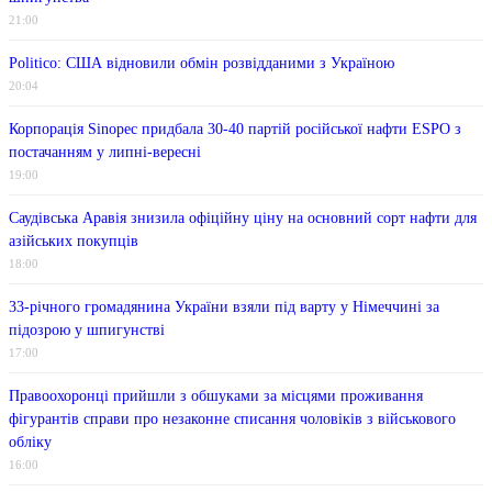
21:00
Politico: США відновили обмін розвідданими з Україною
20:04
Корпорація Sinopec придбала 30-40 партій російської нафти ESPO з
постачанням у липні-вересні
19:00
Саудівська Аравія знизила офіційну ціну на основний сорт нафти для
азійських покупців
18:00
33-річного громадянина України взяли під варту у Німеччині за
підозрою у шпигунстві
17:00
Правоохоронці прийшли з обшуками за місцями проживання
фігурантів справи про незаконне списання чоловіків з військового
обліку
16:00