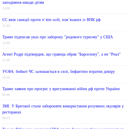
заподіяння шкоди дітям
13:00
ЄС ввів санкції проти п’яти осіб, пов’язаних із ВПК рф
12:04
Трамп підписав указ про заборону “родового туризму” у США
12:00
Агент Родрі підтвердив, що гравець обрав “Барселону”, а не “Реал”
11:00
УЄФА: бойкот ЧС залишається в силі, Інфантіно втратив довіру
10:00
Трамп заявив про прогрес у врегулюванні війни рф проти України
09:08
ЗМІ: У Британії стали забороняти використання розумних окулярів у
ресторанах
09:03