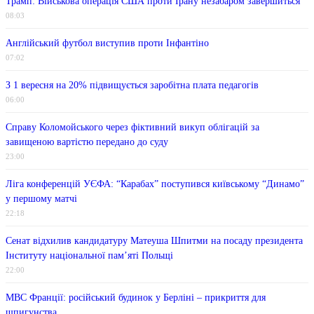
Трамп: Військова операція США проти Ірану незабаром завершиться
08:03
Англійський футбол виступив проти Інфантіно
07:02
З 1 вересня на 20% підвищується заробітна плата педагогів
06:00
Справу Коломойського через фіктивний викуп облігацій за
завищеною вартістю передано до суду
23:00
Ліга конференцій УЄФА: “Карабах” поступився київському “Динамо”
у першому матчі
22:18
Сенат відхилив кандидатуру Матеуша Шпитми на посаду президента
Інституту національної пам’яті Польщі
22:00
МВС Франції: російський будинок у Берліні – прикриття для
шпигунства