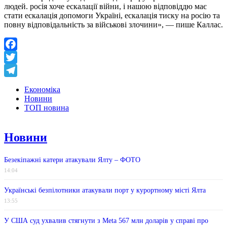
людей. росія хоче ескалації війни, і нашою відповіддю має
стати ескалація допомоги Україні, ескалація тиску на росію та
повну відповідальність за військові злочини», — пише Каллас.
Facebook
Twitter
Telegram
Економіка
Новини
ТОП новина
Новини
Безекіпажні катери атакували Ялту – ФОТО
14:04
Українські безпілотники атакували порт у курортному місті Ялта
13:55
У США суд ухвалив стягнути з Meta 567 млн ​​доларів у справі про