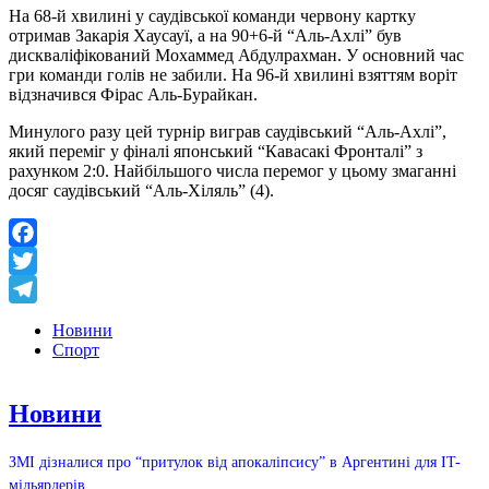
На 68-й хвилині у саудівської команди червону картку
отримав Закарія Хаусауї, а на 90+6-й “Аль-Ахлі” був
дискваліфікований Мохаммед Абдулрахман. У основний час
гри команди голів не забили. На 96-й хвилині взяттям воріт
відзначився Фірас Аль-Бурайкан.
Минулого разу цей турнір виграв саудівський “Аль-Ахлі”,
який переміг у фіналі японський “Кавасакі Фронталі” з
рахунком 2:0. Найбільшого числа перемог у цьому змаганні
досяг саудівський “Аль-Хіляль” (4).
Facebook
Twitter
Telegram
Новини
Спорт
Новини
ЗМІ дізналися про “притулок від апокаліпсису” в Аргентині для IT-
мільярдерів