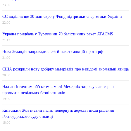
23:00
ЄС виділив ще 30 млн євро у Фонд підтримки енергетики України
22:00
Україна придбала у Туреччини 70 балістичних ракет ATACMS
21:12
Нова Зеландія запровадила 36-й пакет санкцій проти рф
21:00
США розкрили нову добірку матеріалів про невідомі аномальні явища
20:00
Над логістичним об’єктом в місті Мехерніх зафіксували серію
прольотів невідомих безпілотників
19:00
Київський Жовтневий палац повернуть державі після рішення
Господарського суду столиці
18:00