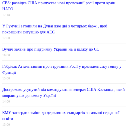
CBS: розвідка США припускає нові провокації росії проти країн
НАТО
17:18
У Румунії затопили на Дунаї вже дві з чотирьох барж , щоб
покращити ситуацію для АЕС
17:00
Вучич заявив про підтримку України на її шляху до ЄС
16:00
Габріель Атталь заявив про втручання Росії у президентську гонку у
Франції
15:00
Достроково усунутий від командування генерал США Костанца , який
координував допомогу Україні
14:00
КМУ затвердив зміни до державних стандартів загальної середньої
освіти
13:00