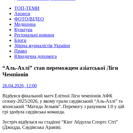
ТОП-ТЕМИ
Анонси
ФОТО/ВІДЕО
Медицина
Культура
Регіональні новини
Блоги
Збірна журналістів України
Право
Юридична допомога
“Аль-Ахлі” став переможцем азіатської Ліги
Чемпіонів
26.04.2026, 12:00
Відбувся фінальний матч Елітної Ліги чемпіонів АФК
сезону-2025/2026, у якому грали саудівський “Аль-Ахлі” та
японський “Матида Зельвія”. Перемогу з рахунком 1:0 у цій
грі здобула саудівська команда.
Зустріч відбулася на стадіоні “Кінг Абдулла Спортс Сіті”
(Джидда, Саудівська Аравія).