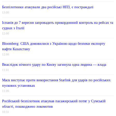
Безпілотники атакували два російські НПЗ, є постраждалі
13:00
Іспанія до 7 вересня запровадить прикордонний контроль на рейсах та
суднах з Італії
12:00
Bloomberg: США домовилися з Україною щодо безпеки експорту
нафти Казахстану
12:00
Внаслідок нічного удару по Києву загинула одна людина — влада
11:01
Маск виступає проти використання Starlink для ударів по російських
пускових установках
11:00
Російський безпілотник атакував пасажирський потяг у Сумській
області, пошкоджено локомотив
10:31