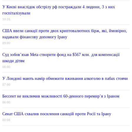
У Києві внаслідок обстрілу рф постраждали 4 людини, 3 з них
госпіталізували
10:16
США ввели санкції проти двох криптовалютних бірж, які, ймовірно,
надавали фінансову допомогу Ірану
09:00
Суд зобов’язав Meta створити фонд на $567 млн. для компенсації
шкоди дітям
08:00
У Лондоні мають намір обмежити вживання алкоголю в пабах стоячи
07:00
Бессент не виключив можливості 60-денного перемир’я з Іраном
06:00
Сенат США схвалив посилення санкцій проти Росії та Ірану
00:08