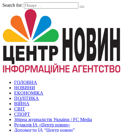
Search for:
ГОЛОВНА
НОВИНИ
ЕКОНОМІКА
ПОЛІТИКА
ВІЙНА
СВІТ
СПОРТ
Збірна журналістів України / FC Media
Редакція ІА «Центр новин»
Допомогти ІА “Центр новин”