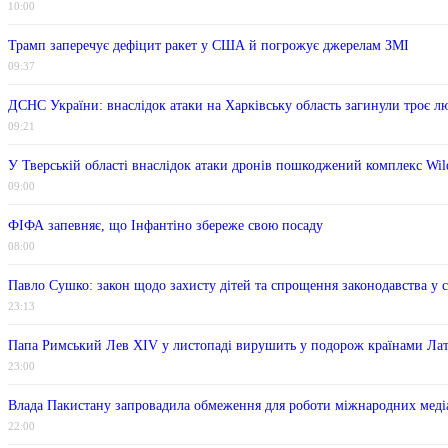
10:00
Трамп заперечує дефіцит ракет у США й погрожує джерелам ЗМІ
09:37
ДСНС України: внаслідок атаки на Харківську область загинули троє л
09:21
У Тверській області внаслідок атаки дронів пошкоджений комплекс Wild
09:00
ФІФА запевняє, що Інфантіно збереже свою посаду
08:00
Павло Сушко: закон щодо захисту дітей та спрощення законодавства у 
23:13
Папа Римський Лев XIV у листопаді вирушить у подорож країнами Ла
23:00
Влада Пакистану запровадила обмеження для роботи міжнародних меді
22:00