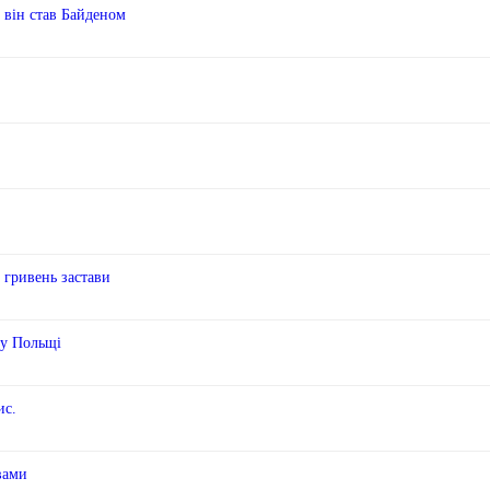
б він став Байденом
 гривень застави
 у Польщі
ис.
вами