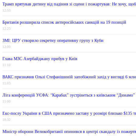
Трамп врятував дитину від падіння зі сцени і пожартував: Не хочу, що
12:53
Британія розширила список антиросійських санкцій на 19 позицій
12:25
ЗМІ: ЦРУ створило секретну оперативну групу з Куби
12:00
Глава МЗС Азербайджану прибув у Київ
11:10
ВАКС призначив Ользі Стефанішиній запобіжний захід у вигляді 6 млн
11:03
Ліга конференцій УЄФА: “Карабах” зустрінеться з київським “Динамо”
11:00
Екс-послу України в США призначено заставу у розмірі близько $135 т
10:32
Міністр оборони Великобританії опинився в центрі скандалу із пожерт