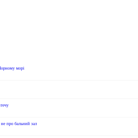
 Чорному морі
втечу
 не про бальний зал