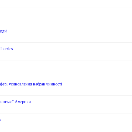
юдей
berries
сфері усиновлення набрав чинності
тинської Америки
а