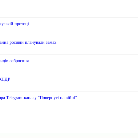
музькій протоці
анна росіяни планували замах
видів озброєння
з КНДР
ора Telegram-каналу “Повернуті на війні”