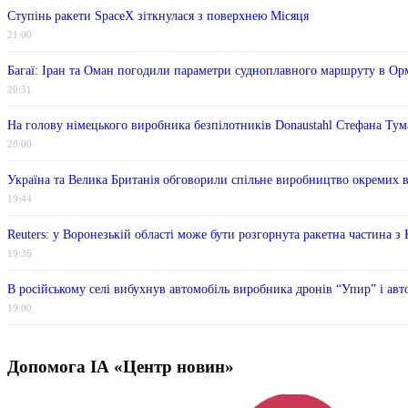
Ступінь ракети SpaceX зіткнулася з поверхнею Місяця
21:00
Багаї: Іран та Оман погодили параметри судноплавного маршруту в Ор
20:31
На голову німецького виробника безпілотників Donaustahl Стефана Тум
20:00
Україна та Велика Британія обговорили спільне виробництво окремих 
19:44
Reuters: у Воронезькій області може бути розгорнута ракетна частина 
19:36
В російському селі вибухнув автомобіль виробника дронів “Упир” і авт
19:00
Допомога ІА «Центр новин»