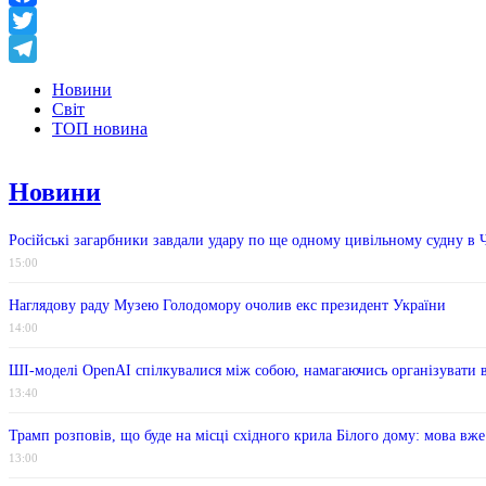
Facebook
Twitter
Telegram
Новини
Світ
ТОП новина
Новини
Російські загарбники завдали удару по ще одному цивільному судну в
15:00
Наглядову раду Музею Голодомору очолив екс президент України
14:00
ШІ-моделі OpenAI спілкувалися між собою, намагаючись організувати 
13:40
Трамп розповів, що буде на місці східного крила Білого дому: мова вже
13:00