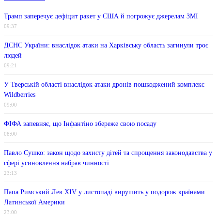
Трамп заперечує дефіцит ракет у США й погрожує джерелам ЗМІ
09:37
ДСНС України: внаслідок атаки на Харківську область загинули троє
людей
09:21
У Тверській області внаслідок атаки дронів пошкоджений комплекс
Wildberries
09:00
ФІФА запевняє, що Інфантіно збереже свою посаду
08:00
Павло Сушко: закон щодо захисту дітей та спрощення законодавства у
сфері усиновлення набрав чинності
23:13
Папа Римський Лев XIV у листопаді вирушить у подорож країнами
Латинської Америки
23:00