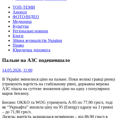
ТОП-ТЕМИ
Анонси
ФОТО/ВІДЕО
Медицина
Культура
Регіональні новини
Блоги
Збірна журналістів України
Право
Юридична допомога
Пальне на АЗС подешевшало
14.05.2026, 11:00
В Україні змінилися ціни на пальне.
Поки великі гравці ринку
утримують вартість на стабільному рівні, державна мережа
АЗС пішла на суттєве зниження ціни на одну з популярних
марок бензину.
Бензин: OKKO та WOG утримують А-95 по 77,90 грн/л, тоді
як “Укрнафта” знизила ціну на 95 (Energy) одразу на 3 гривні
– до 71,90 грн/л.
Дизель: вартість залишилася незмінною – від 86,90 грн/л в