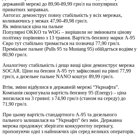
державній мережі до 89,90-89,99 грн/л на популярних
приватних заправках.
Автогаз: демонструє повну стабільність у всіх мережах,
коливаючись у межах 47,90-49,98 грн/л.
Як змінилася ціна на пальне
Популярні OKKO та WOG – вирішили не змінювати цінову
політику порівняно з 13 травня. Вартість бензину марки А-95
Євро тут стабільно тримається на позначці 77,90 грн/л.
Преміальне пальне (Pulls 95 та Mustang 95) обійдеться водіям у
80,90 грн/л.
Аналогічну стабільність і дещо вищі ціни демонструє мережа
SOCAR. Ціни на бензин А-95 тут зафіксовані на рівні 77,99
грн/л, а дизельне пальне NANO коштує 89,99 грн/л.
Втім, зміни відбулися в державній мережі “Укрнафта”.
Компанія скоригувала вартість бензину 95 (Energy) – ціна
знизилася на 3 гривні: з 74,90 грн/л (станом на середу) до
71,90 грн/л.
При цьому вартість стандартного А-95 та дизельного
пального залишилася на “Укрнафті” без змін. Державна
мережа продовжує зберігати конкурентну перевагу,
пропонуючи одні з найнижчих цін серед великих операторів.