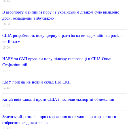
16:15
В аеропорту Лейпцига поруч з українським літаком було виявлено
дрон, оснащений вибухівкою
16:00
США розробляють нову ядерну стратегію на випадок війни з росією
чи Китаєм
15:00
НАБУ та САП вручили нову підозру експосолці в США Ользі
Стефанішиній
14:52
КМУ призначив новий склад НКРЕКП
14:46
Китай ввів санкції проти США і посилив експортні обмеження
14:05
Зеленський розповів про скорочення постачання протиракетного
озброєння «від партнерів»
13:57