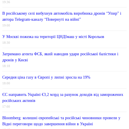
19:36
В російському селі вибухнув автомобіль виробника дронів “Упир” і
автора Telegram-каналу “Повернуті на війні”
19:00
У Москві пожежа на території ЦНДІмаш у місті Корольов
18:30
Затримано агента ФСБ, який наводив удари російської балістики і
дронів у Києві
18:18
Середня ціна газу в Європі у липні зросла на 19%
18:00
ЄС направить Україні €3,2 млрд за рахунок доходів від заморожених
російських активів
17:00
Bloomberg: колишні європейські та російські чиновники провели у
Відні переговори щодо завершення війни в Україні