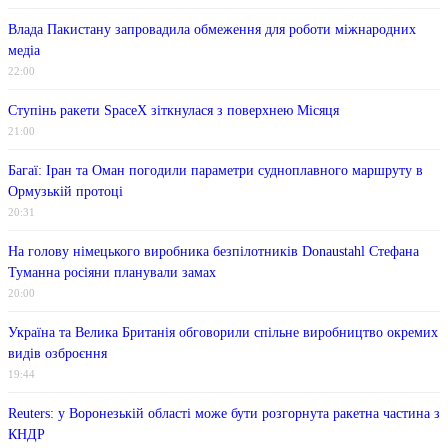
Влада Пакистану запровадила обмеження для роботи міжнародних
медіа
22:00
Ступінь ракети SpaceX зіткнулася з поверхнею Місяця
21:00
Багаї: Іран та Оман погодили параметри судноплавного маршруту в
Ормузькій протоці
20:31
На голову німецького виробника безпілотників Donaustahl Стефана
Туманна росіяни планували замах
20:00
Україна та Велика Британія обговорили спільне виробництво окремих
видів озброєння
19:44
Reuters: у Воронезькій області може бути розгорнута ракетна частина з
КНДР