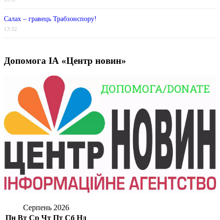
Салах – гравець Трабзонспору!
13:32
Допомога ІА «Центр новин»
Серпень 2026
Пн
Вт
Ср
Чт
Пт
Сб
Нд