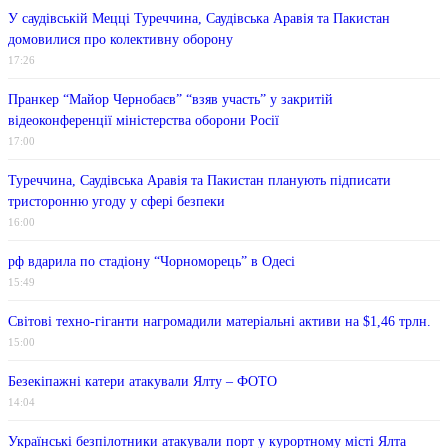
У саудівській Мецці Туреччина, Саудівська Аравія та Пакистан
домовилися про колективну оборону
17:26
Пранкер “Майор Чернобаєв” “взяв участь” у закритій
відеоконференції міністерства оборони Росії
17:00
Туреччина, Саудівська Аравія та Пакистан планують підписати
тристоронню угоду у сфері безпеки
16:00
рф вдарила по стадіону “Чорноморець” в Одесі
15:49
Світові техно-гіганти нагромадили матеріальні активи на $1,46 трлн.
15:00
Безекіпажні катери атакували Ялту – ФОТО
14:04
Українські безпілотники атакували порт у курортному місті Ялта