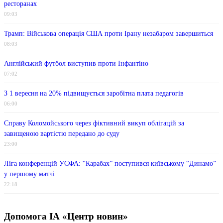
ресторанах
09:03
Трамп: Військова операція США проти Ірану незабаром завершиться
08:03
Англійський футбол виступив проти Інфантіно
07:02
З 1 вересня на 20% підвищується заробітна плата педагогів
06:00
Справу Коломойського через фіктивний викуп облігацій за
завищеною вартістю передано до суду
23:00
Ліга конференцій УЄФА: “Карабах” поступився київському “Динамо”
у першому матчі
22:18
Допомога ІА «Центр новин»