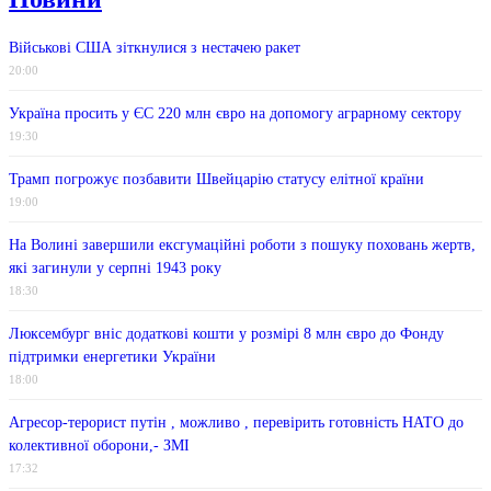
Військові США зіткнулися з нестачею ракет
20:00
Україна просить у ЄС 220 млн євро на допомогу аграрному сектору
19:30
Трамп погрожує позбавити Швейцарію статусу елітної країни
19:00
На Волині завершили ексгумаційні роботи з пошуку поховань жертв,
які загинули у серпні 1943 року
18:30
Люксембург вніс додаткові кошти у розмірі 8 млн євро до Фонду
підтримки енергетики України
18:00
Агресор-терорист путін , можливо , перевірить готовність НАТО до
колективної оборони,- ЗМІ
17:32