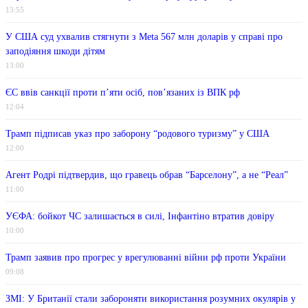
13:55
У США суд ухвалив стягнути з Meta 567 млн ​​доларів у справі про
заподіяння шкоди дітям
13:00
ЄС ввів санкції проти п’яти осіб, пов’язаних із ВПК рф
12:04
Трамп підписав указ про заборону “родового туризму” у США
12:00
Агент Родрі підтвердив, що гравець обрав “Барселону”, а не “Реал”
11:00
УЄФА: бойкот ЧС залишається в силі, Інфантіно втратив довіру
10:00
Трамп заявив про прогрес у врегулюванні війни рф проти України
09:08
ЗМІ: У Британії стали забороняти використання розумних окулярів у