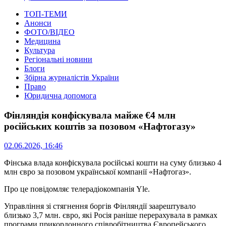
ТОП-ТЕМИ
Анонси
ФОТО/ВІДЕО
Медицина
Культура
Регіональні новини
Блоги
Збірна журналістів України
Право
Юридична допомога
Фінляндія конфіскувала майже €4 млн
російських коштів за позовом «Нафтогазу»
02.06.2026, 16:46
Фінська влада конфіскувала російські кошти на суму близько 4
млн євро за позовом української компанії «Нафтогаз».
Про це повідомляє телерадіокомпанія Yle.
Управління зі стягнення боргів Фінляндії заарештувало
близько 3,7 млн. євро, які Росія раніше перерахувала в рамках
програми прикордонного співробітництва Європейського