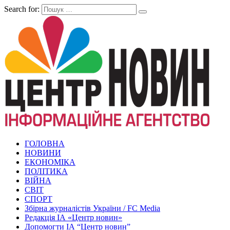
Search for:
ГОЛОВНА
НОВИНИ
ЕКОНОМІКА
ПОЛІТИКА
ВІЙНА
СВІТ
СПОРТ
Збірна журналістів України / FC Media
Редакція ІА «Центр новин»
Допомогти ІА “Центр новин”