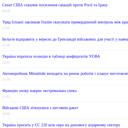
Сенат США схвалив посилення санкцій проти Росії та Ірану
00:08
Уряд Іспанії закликав Італію скасувати прикордонний контроль між кр
23:00
Бельгія відправить у вересні до Гренландії військових для участі у нав
22:30
Україна втратила позицію в таблиці коефіцієнтів УЄФА
22:00
Автовиробник Mitsubishi виходить на ринок роботів і планує виготовля
21:30
Францію знову накриє екстремальна спека
21:01
Військові США зіткнулися з нестачею ракет
20:00
Україна просить у ЄС 220 млн євро на допомогу аграрному сектору