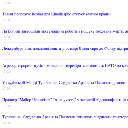
19:30
Трамп погрожує позбавити Швейцарію статусу елітної країни
19:00
На Волині завершили ексгумаційні роботи з пошуку поховань жертв, як
18:30
Люксембург вніс додаткові кошти у розмірі 8 млн євро до Фонду підтр
18:00
Агресор-терорист путін , можливо , перевірить готовність НАТО до ко
17:32
У саудівській Мецці Туреччина, Саудівська Аравія та Пакистан домови
17:26
Пранкер “Майор Чернобаєв” “взяв участь” у закритій відеоконференції 
17:00
Туреччина, Саудівська Аравія та Пакистан планують підписати тристор
16:00