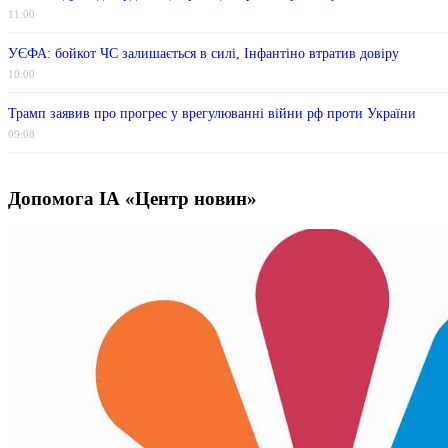
11:00
УЄФА: бойкот ЧС залишається в силі, Інфантіно втратив довіру
10:00
Трамп заявив про прогрес у врегулюванні війни рф проти України
09:08
Допомога ІА «Центр новин»