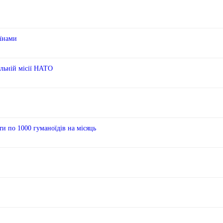
аїнами
чальній місії НАТО
ти по 1000 гуманоїдів на місяць