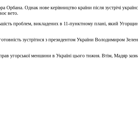
ра Орбана. Однак нове керівництво країни після зустрічі українс
воє вето.
льшість проблем, викладених в 11-пунктному плані, який Угорщин
готовність зустрітися з президентом України Володимиром Зелен
 прав угорської меншини в Україні цього тижня. Втім, Мадяр за