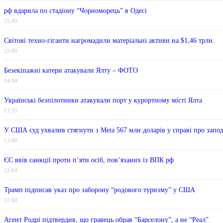
рф вдарила по стадіону “Чорноморець” в Одесі
15:49
Світові техно-гіганти нагромадили матеріальні активи на $1,46 трлн.
15:00
Безекіпажні катери атакували Ялту – ФОТО
14:04
Українські безпілотники атакували порт у курортному місті Ялта
13:55
У США суд ухвалив стягнути з Meta 567 млн ​​доларів у справі про запо
13:00
ЄС ввів санкції проти п’яти осіб, пов’язаних із ВПК рф
12:04
Трамп підписав указ про заборону “родового туризму” у США
12:00
Агент Родрі підтвердив, що гравець обрав “Барселону”, а не “Реал”