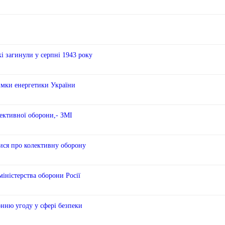
і загинули у серпні 1943 року
имки енергетики України
лективної оборони,- ЗМІ
лися про колективну оборону
міністерства оборони Росії
онню угоду у сфері безпеки