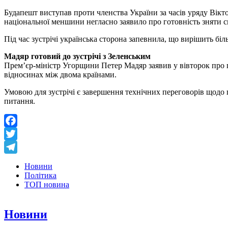
Будапешт виступав проти членства України за часів уряду Вікто
національної меншини негласно заявило про готовність зняти с
Під час зустрічі українська сторона запевнила, що вирішить бі
Мадяр готовий до зустрічі з Зеленським
Прем’єр-міністр Угорщини Петер Мадяр заявив у вівторок про 
відносинах між двома країнами.
Умовою для зустрічі є завершення технічних переговорів щодо
питання.
Facebook
Twitter
Telegram
Новини
Політика
ТОП новина
Новини