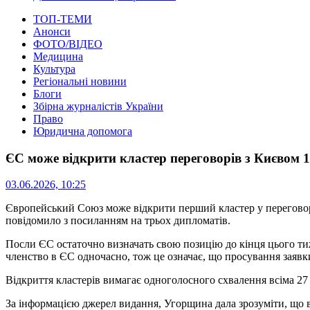
ТОП-ТЕМИ
Анонси
ФОТО/ВІДЕО
Медицина
Культура
Регіональні новини
Блоги
Збірна журналістів України
Право
Юридична допомога
ЄС може відкрити кластер переговорів з Києвом 
03.06.2026, 10:25
Європейський Союз може відкрити перший кластер у переговорах
повідомило з посиланням на трьох дипломатів.
Посли ЄС остаточно визначать свою позицію до кінця цього тиж
членство в ЄС одночасно, тож це означає, що просування заяв
Відкриття кластерів вимагає одноголосного схвалення всіма 27 
За інформацією джерел видання, Угорщина дала зрозуміти, що в