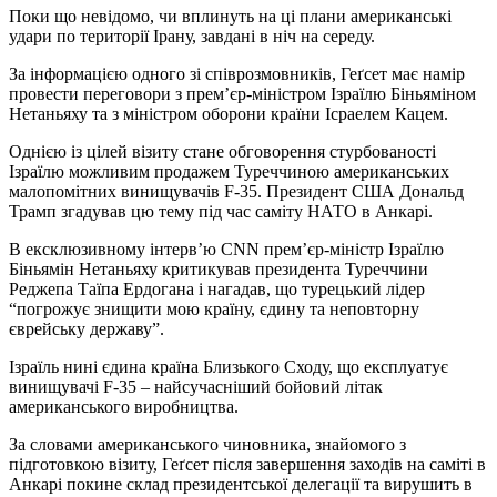
Поки що невідомо, чи вплинуть на ці плани американські
удари по території Ірану, завдані в ніч на середу.
За інформацією одного зі співрозмовників, Геґсет має намір
провести переговори з прем’єр-міністром Ізраїлю Біньяміном
Нетаньяху та з міністром оборони країни Ісраелем Кацем.
Однією із цілей візиту стане обговорення стурбованості
Ізраїлю можливим продажем Туреччиною американських
малопомітних винищувачів F-35. Президент США Дональд
Трамп згадував цю тему під час саміту НАТО в Анкарі.
В ексклюзивному інтерв’ю CNN прем’єр-міністр Ізраїлю
Біньямін Нетаньяху критикував президента Туреччини
Реджепа Таїпа Ердогана і нагадав, що турецький лідер
“погрожує знищити мою країну, єдину та неповторну
єврейську державу”.
Ізраїль нині єдина країна Близького Сходу, що експлуатує
винищувачі F-35 – найсучасніший бойовий літак
американського виробництва.
За словами американського чиновника, знайомого з
підготовкою візиту, Геґсет після завершення заходів на саміті в
Анкарі покине склад президентської делегації та вирушить в