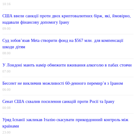
10:16
США ввели санкції проти двох криптовалютних бірж, які, ймовірно,
надавали фінансову допомогу Ірану
09:00
Суд зобов’язав Meta створити фонд на $567 млн. для компенсації
шкоди дітям
08:00
У Лондоні мають намір обмежити вживання алкоголю в пабах стоячи
07:00
Бессент не виключив можливості 60-денного перемир’я з Іраном
06:00
Сенат США схвалив посилення санкцій проти Росії та Ірану
00:08
Уряд Іспанії закликав Італію скасувати прикордонний контроль між
країнами
23:00