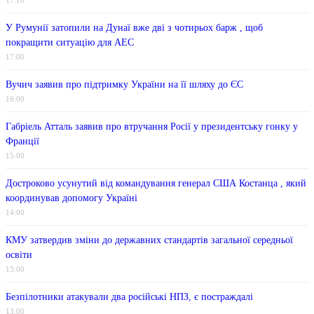
17:18
У Румунії затопили на Дунаї вже дві з чотирьох барж , щоб
покращити ситуацію для АЕС
17:00
Вучич заявив про підтримку України на її шляху до ЄС
16:00
Габріель Атталь заявив про втручання Росії у президентську гонку у
Франції
15:00
Достроково усунутий від командування генерал США Костанца , який
координував допомогу Україні
14:00
КМУ затвердив зміни до державних стандартів загальної середньої
освіти
13:00
Безпілотники атакували два російські НПЗ, є постраждалі
13:00