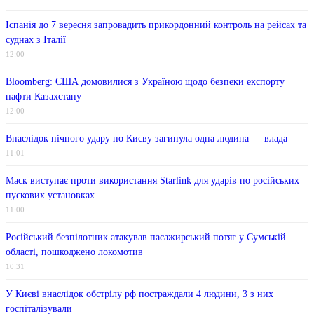
Іспанія до 7 вересня запровадить прикордонний контроль на рейсах та
суднах з Італії
12:00
Bloomberg: США домовилися з Україною щодо безпеки експорту
нафти Казахстану
12:00
Внаслідок нічного удару по Києву загинула одна людина — влада
11:01
Маск виступає проти використання Starlink для ударів по російських
пускових установках
11:00
Російський безпілотник атакував пасажирський потяг у Сумській
області, пошкоджено локомотив
10:31
У Києві внаслідок обстрілу рф постраждали 4 людини, 3 з них
госпіталізували