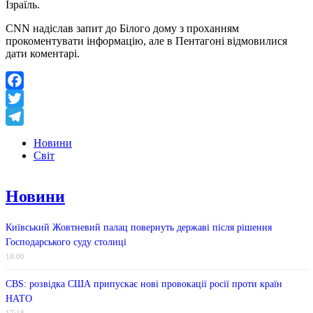
Ізраїль.
CNN надіслав запит до Білого дому з проханням
прокоментувати інформацію, але в Пентагоні відмовилися
дати коментарі.
Facebook
Twitter
Telegram
Новини
Світ
Новини
Київський Жовтневий палац повернуть державі після рішення
Господарського суду столиці
18:00
CBS: розвідка США припускає нові провокації росії проти країн
НАТО