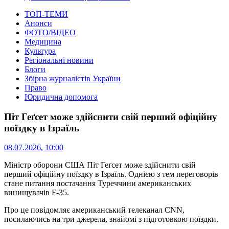
ТОП-ТЕМИ
Анонси
ФОТО/ВІДЕО
Медицина
Культура
Регіональні новини
Блоги
Збірна журналістів України
Право
Юридична допомога
Піт Геґсет може здійснити свій перший офіційну
поїздку в Ізраїль
08.07.2026, 10:00
Міністр оборони США Піт Геґсет може здійснити свій
перший офіційну поїздку в Ізраїль.
Однією з тем переговорів
стане питання постачання Туреччини американських
винищувачів F-35.
Про це повідомляє американський телеканал CNN,
посилаючись на три джерела, знайомі з підготовкою поїздки.