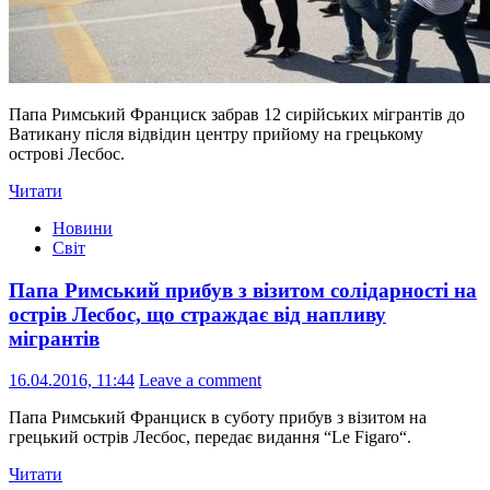
Папа Римський Франциск забрав 12 сирійських мігрантів до
Ватикану після відвідин центру прийому на грецькому
острові Лесбос.
Читати
Новини
Світ
Папа Римський прибув з візитом солідарності на
острів Лесбос, що страждає від напливу
мігрантів
16.04.2016, 11:44
Leave a comment
Папа Римський Франциск в суботу прибув з візитом на
грецький острів Лесбос, передає видання “Le Figaro“.
Читати