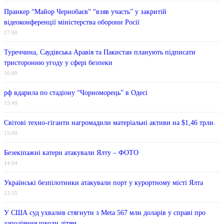
Пранкер “Майор Чернобаєв” “взяв участь” у закритій
відеоконференції міністерства оборони Росії
17:00
Туреччина, Саудівська Аравія та Пакистан планують підписати
тристоронню угоду у сфері безпеки
16:00
рф вдарила по стадіону “Чорноморець” в Одесі
15:49
Світові техно-гіганти нагромадили матеріальні активи на $1,46 трлн.
15:00
Безекіпажні катери атакували Ялту – ФОТО
14:04
Українські безпілотники атакували порт у курортному місті Ялта
13:55
У США суд ухвалив стягнути з Meta 567 млн ​​доларів у справі про
заподіяння шкоди дітям