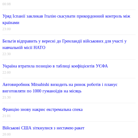
00:08
Уряд Іспанії закликав Італію скасувати прикордонний контроль між
країнами
23:00
Бельгія відправить у вересні до Гренландії військових для участі у
навчальній місії НАТО
22:30
Україна втратила позицію в таблиці коефіцієнтів УЄФА
22:00
Автовиробник Mitsubishi виходить на ринок роботів і планує
виготовляти по 1000 гуманоїдів на місяць
21:30
Францію знову накриє екстремальна спека
21:01
Військові США зіткнулися з нестачею ракет
20:00