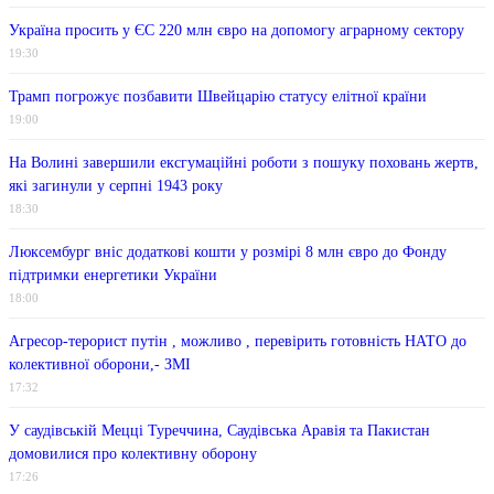
Україна просить у ЄС 220 млн євро на допомогу аграрному сектору
19:30
Трамп погрожує позбавити Швейцарію статусу елітної країни
19:00
На Волині завершили ексгумаційні роботи з пошуку поховань жертв,
які загинули у серпні 1943 року
18:30
Люксембург вніс додаткові кошти у розмірі 8 млн євро до Фонду
підтримки енергетики України
18:00
Агресор-терорист путін , можливо , перевірить готовність НАТО до
колективної оборони,- ЗМІ
17:32
У саудівській Мецці Туреччина, Саудівська Аравія та Пакистан
домовилися про колективну оборону
17:26