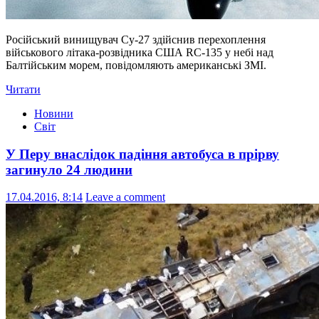
Російський винищувач Су-27 здійснив перехоплення
військового літака-розвідника США RC-135 у небі над
Балтійським морем, повідомляють американські ЗМІ.
Читати
Новини
Світ
У Перу внаслідок падіння автобуса в прірву
загинуло 24 людини
17.04.2016, 8:14
Leave a comment