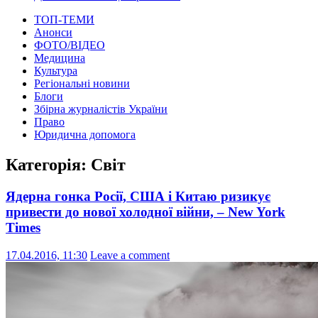
ТОП-ТЕМИ
Анонси
ФОТО/ВІДЕО
Медицина
Культура
Регіональні новини
Блоги
Збірна журналістів України
Право
Юридична допомога
Категорія:
Світ
Ядерна гонка Росії, США і Китаю ризикує
привести до нової холодної війни, – New York
Times
17.04.2016, 11:30
Leave a comment