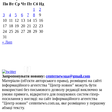
Пн
Вт
Ср
Чт
Пт
Сб
Нд
1
2
3
4
5
6
7
8
9
10
11
12
13
14
15
16
17
18
19
20
21
22
23
24
25
26
27
28
29
30
31
« Лип
Запропонувати новину:
centernewsua@gmail.com
Матеріали (об'єкти авторського права), розміщені на сайті
інформаційного агентства "Центр новин" можуть бути
використані без письмового дозволу редакції виключно за
умови прямого, відкритого для пошукових систем гіпер-
посилання у вигляді: на сайт інформаційного агентства
"Центр новин" centernews.com.ua, яке розміщено у першому
абзаці тексту.