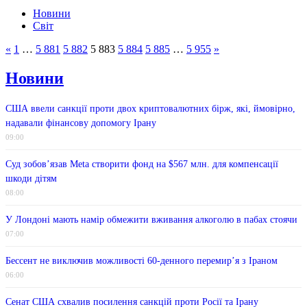
Новини
Світ
«
1
…
5 881
5 882
5 883
5 884
5 885
…
5 955
»
Новини
США ввели санкції проти двох криптовалютних бірж, які, ймовірно,
надавали фінансову допомогу Ірану
09:00
Суд зобов’язав Meta створити фонд на $567 млн. для компенсації
шкоди дітям
08:00
У Лондоні мають намір обмежити вживання алкоголю в пабах стоячи
07:00
Бессент не виключив можливості 60-денного перемир’я з Іраном
06:00
Сенат США схвалив посилення санкцій проти Росії та Ірану