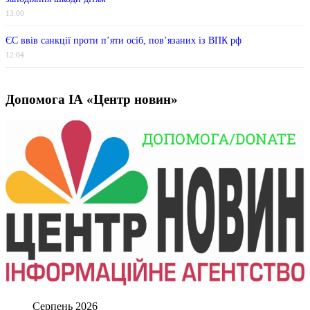
13:00
ЄС ввів санкції проти п’яти осіб, пов’язаних із ВПК рф
12:04
Допомога ІА «Центр новин»
Серпень 2026