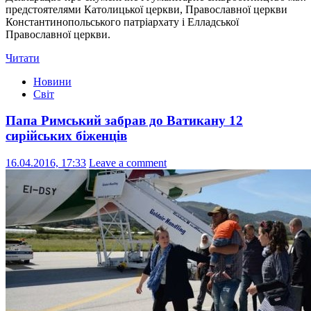
предстоятелями Католицької церкви, Православної церкви
Константинопольського патріархату і Елладської
Православної церкви.
Читати
Новини
Світ
Папа Римський забрав до Ватикану 12
сирійських біженців
16.04.2016, 17:33
Leave a comment