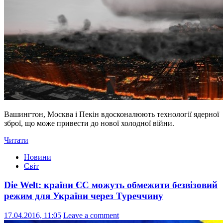
Вашингтон, Москва і Пекін вдосконалюють технології ядерної
зброї, що може привести до нової холодної війни.
Читати
Новини
Світ
Die Welt: країни ЄС можуть обмежити безвізовий
режим для України через Туреччину
17.04.2016, 11:05
Leave a comment