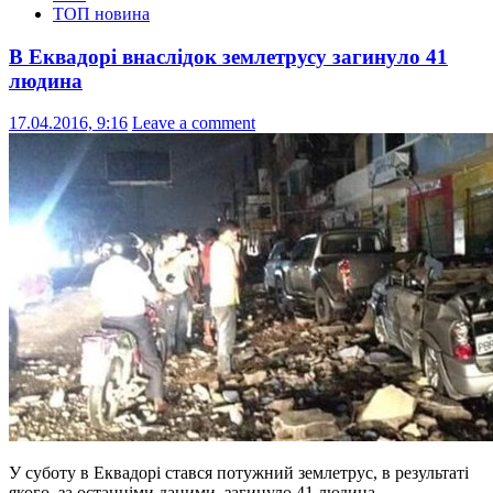
ТОП новина
В Еквадорі внаслідок землетрусу загинуло 41
людина
17.04.2016, 9:16
Leave a comment
У суботу в Еквадорі стався потужний землетрус, в результаті
якого, за останніми даними, загинуло 41 людина.