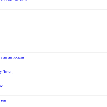
б він став Байденом
 гривень застави
 у Польщі
ис.
вами