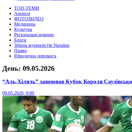
ТОП-ТЕМИ
Анонси
ФОТО/ВІДЕО
Медицина
Культура
Регіональні новини
Блоги
Збірна журналістів України
Право
Юридична допомога
День:
09.05.2026
“Аль-Хіляль” завоював Кубок Короля Саудівської
09.05.2026, 9:00