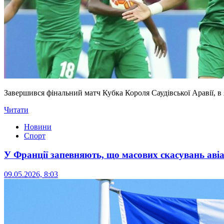
Завершився фінальний матч Кубка Короля Саудівської Аравії, в
Читати
Новини
Спорт
У Франції запевняють, що масових скасувань авіар
09.05.2026, 8:03