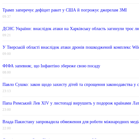
Трамп заперечує дефіцит ракет у США й погрожує джерелам ЗМІ
09:37
ДСНС України: внаслідок атаки на Харківську область загинули троє л
09:21
У Тверській області внаслідок атаки дронів пошкоджений комплекс Wild
09:00
ФІФА запевняє, що Інфантіно збереже свою посаду
08:00
Павло Сушко: закон щодо захисту дітей та спрощення законодавства у 
23:13
Папа Римський Лев XIV у листопаді вирушить у подорож країнами Ла
23:00
Влада Пакистану запровадила обмеження для роботи міжнародних меді
22:00