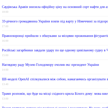
Саудівська Аравія знизила офіційну ціну на основний сорт нафти для а
18:00
33-річного громадянина України взяли під варту у Німеччині за підоз
17:00
Правоохоронці прийшли з обшуками за місцями проживання фігурантів 
16:00
Російські загарбники завдали удару по ще одному цивільному судну в
15:00
Наглядову раду Музею Голодомору очолив екс президент України
14:00
ШІ-моделі OpenAI спілкувалися між собою, намагаючись організувати 
13:40
Трамп розповів, що буде на місці східного крила Білого дому: мова вже
13:00