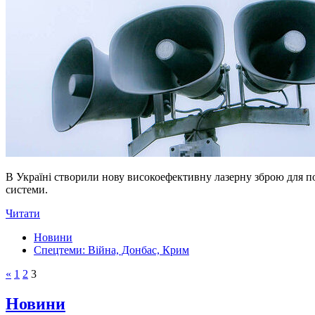
В Україні створили нову високоефективну лазерну зброю для п
системи.
Читати
Новини
Спецтеми: Війна, Донбас, Крим
«
1
2
3
Новини