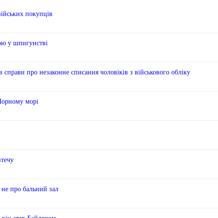
зійських покупців
рою у шпигунстві
справи про незаконне списання чоловіків з військового обліку
 Чорному морі
втечу
 не про бальний зал