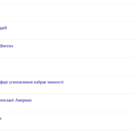
юдей
berries
сфері усиновлення набрав чинності
тинської Америки
а