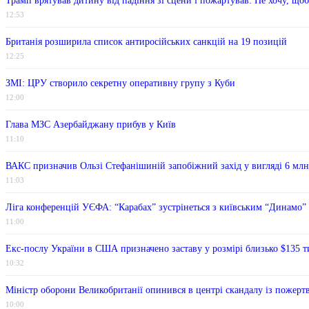
Трамп врятував дитину від падіння зі сцени і пожартував: Не хочу, що
12:53
Британія розширила список антиросійських санкцій на 19 позицій
12:25
ЗМІ: ЦРУ створило секретну оперативну групу з Куби
12:00
Глава МЗС Азербайджану прибув у Київ
11:10
ВАКС призначив Ользі Стефанішиній запобіжний захід у вигляді 6 млн
11:03
Ліга конференцій УЄФА: “Карабах” зустрінеться з київським “Динамо”
11:00
Екс-послу України в США призначено заставу у розмірі близько $135 т
10:32
Міністр оборони Великобританії опинився в центрі скандалу із пожерт
10:00