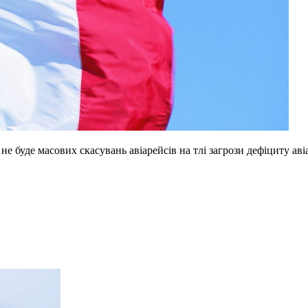
не буде масових скасувань авіарейсів на тлі загрози дефіциту ав