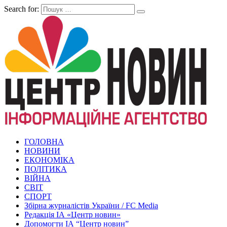
Search for:
ГОЛОВНА
НОВИНИ
ЕКОНОМІКА
ПОЛІТИКА
ВІЙНА
СВІТ
СПОРТ
Збірна журналістів України / FC Media
Редакція ІА «Центр новин»
Допомогти ІА “Центр новин”