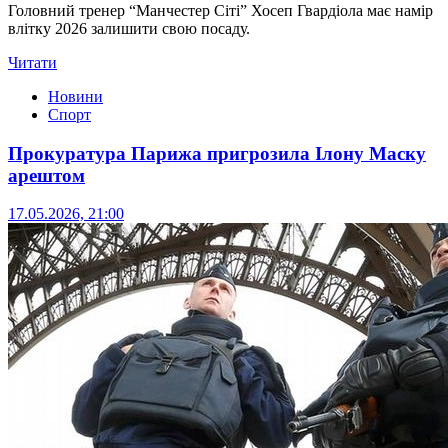
Головний тренер “Манчестер Сіті” Хосеп Гвардіола має намір
влітку 2026 залишити свою посаду.
Читати
Новини
Спорт
Прокуратура Парижа пригрозила Ілону Маску
арештом
17.05.2026, 21:00