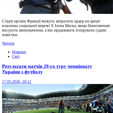
Слідчі органи Франції можуть запросити ордер на арешт
власника соціальної мережі X Ілона Маска, якщо бізнесменові
висунуть звинувачення, а він продовжить ігнорувати судові
повістки.
Читати
Новини
Світ
Результати матчів 29-го туру чемпіонату
України з футболу
17.05.2026, 20:12