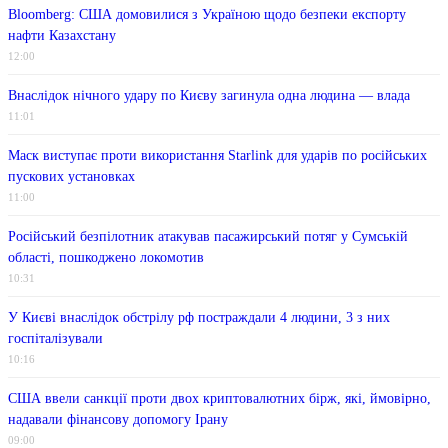
Bloomberg: США домовилися з Україною щодо безпеки експорту
нафти Казахстану
12:00
Внаслідок нічного удару по Києву загинула одна людина — влада
11:01
Маск виступає проти використання Starlink для ударів по російських
пускових установках
11:00
Російський безпілотник атакував пасажирський потяг у Сумській
області, пошкоджено локомотив
10:31
У Києві внаслідок обстрілу рф постраждали 4 людини, 3 з них
госпіталізували
10:16
США ввели санкції проти двох криптовалютних бірж, які, ймовірно,
надавали фінансову допомогу Ірану
09:00