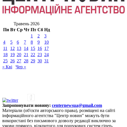
Травень 2026
Пн
Вт
Ср
Чт
Пт
Сб
Нд
1
2
3
4
5
6
7
8
9
10
11
12
13
14
15
16
17
18
19
20
21
22
23
24
25
26
27
28
29
30
31
« Кві
Чер »
Запропонувати новину:
centernewsua@gmail.com
Матеріали (об'єкти авторського права), розміщені на сайті
інформаційного агентства "Центр новин" можуть бути
використані без письмового дозволу редакції виключно за
умови прямого, відкритого для пошукових систем гіпер-