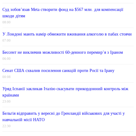
Суд зобов’язав Meta створити фонд на $567 млн. для компенсації
шкоди дітям
08:00
У Лондоні мають намір обмежити вживання алкоголю в пабах стоячи
07:00
Бессент не виключив можливості 60-денного перемир’я з Іраном
06:00
Сенат США схвалив посилення санкцій проти Росії та Ірану
00:08
Уряд Іспанії закликав Італію скасувати прикордонний контроль між
країнами
23:00
Бельгія відправить у вересні до Гренландії військових для участі у
навчальній місії НАТО
22:30