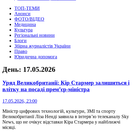
ТОП-ТЕМИ
Анонси
ФОТО/ВІДЕО
Медицина
Культура
Регіональні новини
Блоги
Збірна журналістів України
Право
Юридична допомога
День:
17.05.2026
Уряд Великобританії: Кір Стармер залишиться і
влітку на посаді прем’єр-міністра
17.05.2026, 23:00
Міністр цифрових технологій, культури, ЗМІ та спорту
Великобританії Ліза Ненді заявила в інтерв’ю телеканалу Sky
News, що не очікує відставки Кіра Стармера у найближчі
місяці.