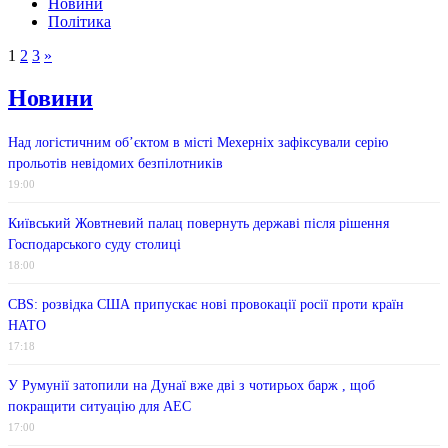
Новини
Політика
1
2
3
»
Новини
Над логістичним об’єктом в місті Мехерніх зафіксували серію
прольотів невідомих безпілотників
19:00
Київський Жовтневий палац повернуть державі після рішення
Господарського суду столиці
18:00
CBS: розвідка США припускає нові провокації росії проти країн
НАТО
17:18
У Румунії затопили на Дунаї вже дві з чотирьох барж , щоб
покращити ситуацію для АЕС
17:00