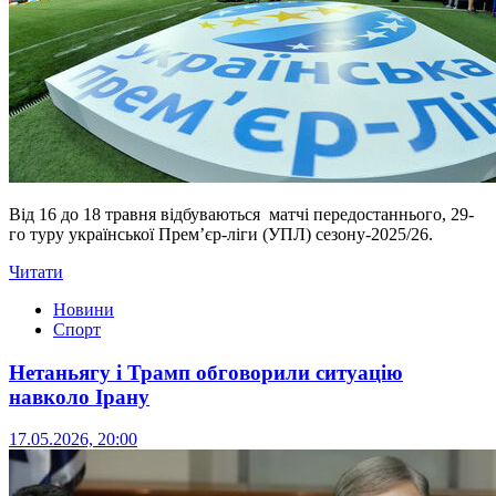
Від 16 до 18 травня відбуваються матчі передостаннього, 29-
го туру української Прем’єр-ліги (УПЛ) сезону-2025/26.
Читати
Новини
Спорт
Нетаньягу і Трамп обговорили ситуацію
навколо Ірану
17.05.2026, 20:00