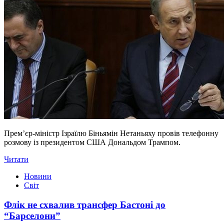
Прем’єр-міністр Ізраїлю Біньямін Нетаньяху провів телефонну
розмову із президентом США Дональдом Трампом.
Читати
Новини
Світ
Флік не схвалив трансфер Бастоні до
“Барселони”