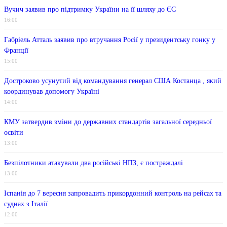
Вучич заявив про підтримку України на її шляху до ЄС
16:00
Габріель Атталь заявив про втручання Росії у президентську гонку у
Франції
15:00
Достроково усунутий від командування генерал США Костанца , який
координував допомогу Україні
14:00
КМУ затвердив зміни до державних стандартів загальної середньої
освіти
13:00
Безпілотники атакували два російські НПЗ, є постраждалі
13:00
Іспанія до 7 вересня запровадить прикордонний контроль на рейсах та
суднах з Італії
12:00