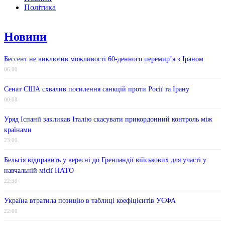
Політика
Новини
Бессент не виключив можливості 60-денного перемир’я з Іраном
06:00
Сенат США схвалив посилення санкцій проти Росії та Ірану
00:08
Уряд Іспанії закликав Італію скасувати прикордонний контроль між
країнами
23:00
Бельгія відправить у вересні до Гренландії військових для участі у
навчальній місії НАТО
22:30
Україна втратила позицію в таблиці коефіцієнтів УЄФА
22:00