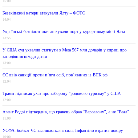
15:00
Безекіпажні катери атакували Ялту – ФОТО
14:04
Українські безпілотники атакували порт у курортному місті Ялта
13:55
У США суд ухвалив стягнути з Meta 567 млн ​​доларів у справі про
заподіяння шкоди дітям
13:00
ЄС ввів санкції проти п’яти осіб, пов’язаних із ВПК рф
12:04
Трамп підписав указ про заборону “родового туризму” у США
12:00
Агент Родрі підтвердив, що гравець обрав “Барселону”, а не “Реал”
11:00
УЄФА: бойкот ЧС залишається в силі, Інфантіно втратив довіру
10:00