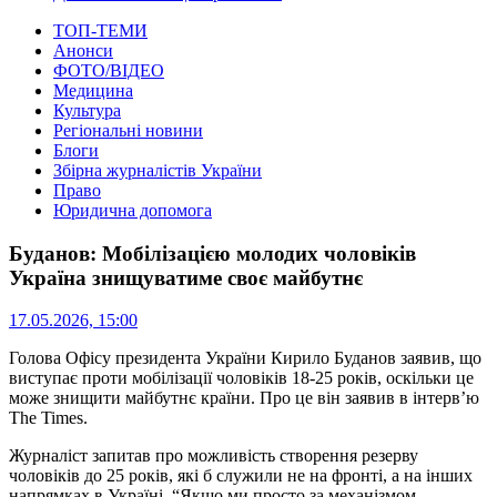
ТОП-ТЕМИ
Анонси
ФОТО/ВІДЕО
Медицина
Культура
Регіональні новини
Блоги
Збірна журналістів України
Право
Юридична допомога
Буданов: Мобілізацією молодих чоловіків
Україна знищуватиме своє майбутнє
17.05.2026, 15:00
Голова Офісу президента України Кирило Буданов заявив, що
виступає проти мобілізації чоловіків 18-25 років, оскільки це
може знищити майбутнє країни. Про це він заявив в інтерв’ю
The Times.
Журналіст запитав про можливість створення резерву
чоловіків до 25 років, які б служили не на фронті, а на інших
напрямках в Україні. “Якщо ми просто за механізмом