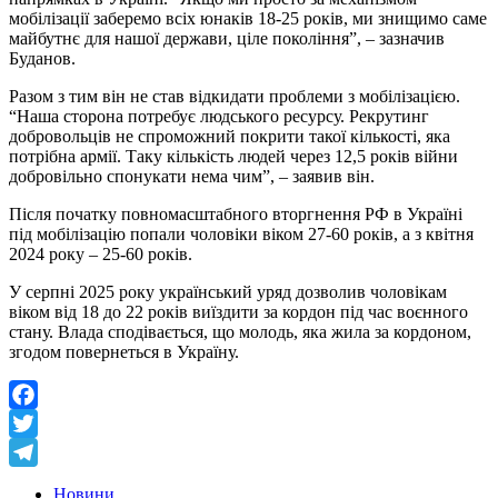
мобілізації заберемо всіх юнаків 18-25 років, ми знищимо саме
майбутнє для нашої держави, ціле покоління”, – зазначив
Буданов.
Разом з тим він не став відкидати проблеми з мобілізацією.
“Наша сторона потребує людського ресурсу. Рекрутинг
добровольців не спроможний покрити такої кількості, яка
потрібна армії. Таку кількість людей через 12,5 років війни
добровільно спонукати нема чим”, – заявив він.
Після початку повномасштабного вторгнення РФ в Україні
під мобілізацію попали чоловіки віком 27-60 років, а з квітня
2024 року – 25-60 років.
У серпні 2025 року український уряд дозволив чоловікам
віком від 18 до 22 років виїздити за кордон під час воєнного
стану. Влада сподівається, що молодь, яка жила за кордоном,
згодом повернеться в Україну.
Facebook
Twitter
Telegram
Новини