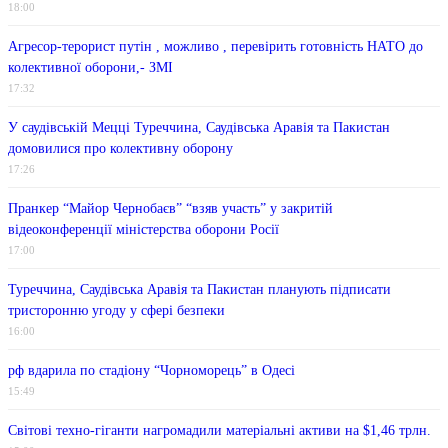
18:00
Агресор-терорист путін , можливо , перевірить готовність НАТО до
колективної оборони,- ЗМІ
17:32
У саудівській Мецці Туреччина, Саудівська Аравія та Пакистан
домовилися про колективну оборону
17:26
Пранкер “Майор Чернобаєв” “взяв участь” у закритій
відеоконференції міністерства оборони Росії
17:00
Туреччина, Саудівська Аравія та Пакистан планують підписати
тристоронню угоду у сфері безпеки
16:00
рф вдарила по стадіону “Чорноморець” в Одесі
15:49
Світові техно-гіганти нагромадили матеріальні активи на $1,46 трлн.