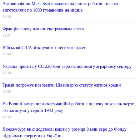
Автовиробник Mitsubishi виходить на ринок роботів і планує
виготовляти по 1000 гуманоїдів на місяць
21:30
Францію знову накриє екстремальна спека
21:01
Військові США зіткнулися з нестачею ракет
20:00
Україна просить у ЄС 220 млн євро на допомогу аграрному сектору
19:30
Трамп погрожує позбавити Швейцарію статусу елітної країни
19:00
На Волині завершили ексгумаційні роботи з пошуку поховань жертв,
які загинули у серпні 1943 року
18:30
Люксембург вніс додаткові кошти у розмірі 8 млн євро до Фонду
підтримки енергетики України