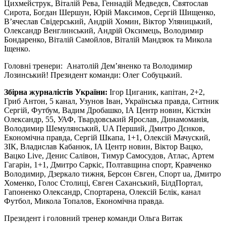
Цихмейструк, Віталій Рева, Геннадій Медведєв, Святослав
Сирота, Богдан Шершун, Юрій Максимов, Сергій Шищенко,
В’ячеслав Свідерський, Андрій Хомин, Віктор Уляницький,
Олександр Венглинський, Андрій Оксимець, Володимир
Бондаренко, Віталій Самойлов, Віталій Мандзюк та Микола
Іщенко.
Головні тренери: Анатолій Дем’яненко та Володимир
Лозинський! Президент команди: Олег Собуцький.
Збірна журналістів України:
Ігор Циганик, капітан, 2+2,
Гриб Антон, 5 канал, Узунов Іван, Українська правда, Ситник
Сергій, Футбум, Вадим Дробашко, ІА Центр новин, Кісткін
Олександр, 55, УАФ, Твардовський Ярослав, Динамоманія,
Володимир Шемулянський, UA Перший, Дмитро Дєнков,
Економічна правда, Сергій Шкапа, 1+1, Олексій Мачуский,
ЗІК, Владислав Кабанюк, ІА Центр новин, Віктор Вацко,
Вацко Live, Денис Салівон, Тимур Самосудов, Атлас, Артем
Гагарін, 1+1, Дмитро Саркіс, Полтавщина спорт, Кравченко
Володимир, Дзеркало тижня, Берсон Євген, Спорт ua, Дмитро
Хоменко, Голос Столиці, Євген Саханський, БілдПортал,
Гапоненко Олександр, Спортарена, Олексій Бєлік, канал
Футбол, Микола Топалов, Економічна правда.
Президент і головний тренер команди Ольга Витак