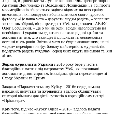
України, в Донецькій та Луганській областях. Тренери збірної
Анатолій Дем’яненко та Володимир Лозинський і в грі проти
мас-медійників збираються задіяти відомих на всю країну
виконавців, які подарують вболівальникам свято чудового
футболу. «Це наша мета – дарувати людям радість, – запевняє
засновник збірної, віце-президент УАФ та президент АВФУ
Олег Собуцький. – Де б ми не були, всюди наголошуємо на
необхідності українцям єднатися навколо рідної країни та
допомагати тим, хто захищає її цілісність та незалежність
останні п’ять років. Звітний матч не буде виключенням, наші
«зірки» перевірять на футбольну майстерність журналістів,
подарують радість глядачам, серед яких будуть військові та їхні
діти».
Збірна журналістів України
з 2016 року бере участь в
благодійних матчах під патронатом УАФ, які покликані
допомагати дітям-сиротам, інвалідам, дітям-переселенцям зі
Сходу України та Криму.
Завдяки «Парламентському Кубку – 2016» серед команд
народних депутатів та журналістів вдалось облаштувати
сенсорні кімнати для дітей аутистів в корекційному центрі
«Прімавера».
Крім того, під час «Кубку Одеса – 2016» вдалось надати
благодійну допомогу у вигляді спортивного обладнання для