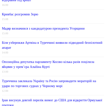
відправив під арешт
16:00
Кривбас розгромив Зорю
15:08
Мадяр визначився з кандидатурою президента Угорщини
15:00
Біля узбережжя Артвіна в Туреччині виявили підводний безпілотний
апарат
14:00
Опозиційна депутатка парламенту Косово кілька разів поцілила
яйцями у прем’єра Альбіна Курті
13:00
Туреччина закликала Україну та Росію запровадити мораторій на
удари по торгових суднах у Чорному морі
12:00
Іран висунув довгий перелік вимог до США для відкриття Ормузької
протоки