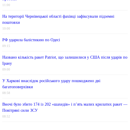
11:00
На території Чернівецької області фахівці зафіксували підземні
поштовхи
10:00
РФ ударила балістикию по Одесі
09:15
Названо кількість ракет Patriot, що залишилися у США після ударів по
Ірану
09:00
У Харкові внаслідок російського удару пошкоджено дві
багатоповерхівки
08:58
Вночі було збито 174 із 202 «шахедів» і п’ять малих крилатих ракет —
Повітряні сили ЗСУ
08:52