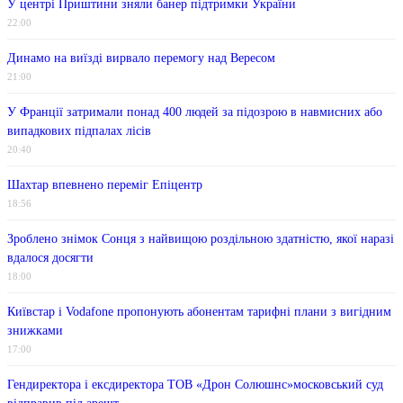
У центрі Приштини зняли банер підтримки України
22:00
Динамо на виїзді вирвало перемогу над Вересом
21:00
У Франції затримали понад 400 людей за підозрою в навмисних або
випадкових підпалах лісів
20:40
Шахтар впевнено переміг Епіцентр
18:56
Зроблено знімок Сонця з найвищою роздільною здатністю, якої наразі
вдалося досягти
18:00
Київстар і Vodafone пропонують абонентам тарифні плани з вигідним
знижками
17:00
Гендиректора і ексдиректора ТОВ «Дрон Солюшнс»московський суд