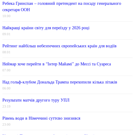
Ребека Гринспан – головний претендент на посаду генерального
секретаря ООН
10:00
Найкращі країни світу для переїзду у 2026 році
09:01
Рейтинг найбільш небезпечних європейських країн для водіїв
08:01
Неймар хоче перейти в “Інтер Майамі” до Мессі та Суареса
07:00
Над гольф-клубом Дональда Трампа перехопили кілька літаків
06:00
Результати матчів другого туру УПЛ
23:19
Рівень води в Німеччині суттєво знизився
23:00