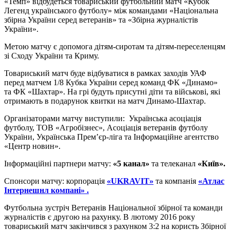
«Темп» відбудеться товариський футбольний матч «Кубок
Легенд українського футболу» між командами «Національна
збірна України серед ветеранів» та «Збірна журналістів
України».
Метою матчу є допомога дітям-сиротам та дітям-переселенцям
зі Сходу України та Криму.
Товариський матч буде відбуватися в рамках заходів УАФ
перед матчем 1/8 Кубка України серед команд ФК «Динамо»
та ФК «Шахтар». На грі будуть присутні діти та військові, які
отримають в подарунок квитки на матч Динамо-Шахтар.
Організаторами матчу виступили: Українська асоціація
футболу, ТОВ «Агробізнес», Асоціація ветеранів футболу
України, Українська Прем’єр-ліга та Інформаційне агентство
«Центр новин».
Інформаційні партнери матчу:
«5 канал»
та телеканал
«Київ».
Спонсори матчу: корпорація
«UKRAVIT»
та компанія
«Атлас
Інтернешнл компані» .
Футбольна зустріч Ветеранів Національної збірної та команди
журналістів є другою на рахунку. В лютому 2016 року
товариський матч закінчився з рахунком 3:2 на користь Збірної