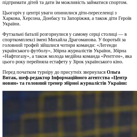
підтримати дітей та дати їм можливість займатися спортом.
Цьогоріч у центрі уваги опинилися діти-переселенці з
Харкова, Херсона, Донбасу та Запоріжжя, а також діти Героїв
України.
Футзальні баталії розгорнулися у самому серці столиці — в
спорткомплексі імені Михайла Драгоманова. У боротьбі за
головний трофей зійшлися чотири команди: «Легенди
українського футболу», Збірна журналістів України, Збірна
«Нафтогазу», а також молода медійна команда «Рентген», яка
цього року перейняла естафету у Зірок українського кіно.
Перед початком турніру до присутніх звернулася
Ольга
Витак, шеф-редактор Інформаційного агентства «Центр
новин» та головний тренер збірної журналістів України: