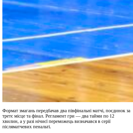
Формат змагань передбачав два півфінальні матчі, поєдинок за
третє місце та фінал. Регламент гри — два тайми по 12
хвилин, а у разі нічиєї переможець визначався в серії
післяматчевих пенальті.