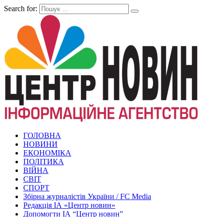
Search for:
ГОЛОВНА
НОВИНИ
ЕКОНОМІКА
ПОЛІТИКА
ВІЙНА
СВІТ
СПОРТ
Збірна журналістів України / FC Media
Редакція ІА «Центр новин»
Допомогти ІА “Центр новин”