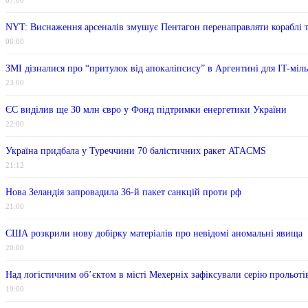
07:00
NYT: Виснаження арсеналів змушує Пентагон перенаправляти кораблі 
06:00
ЗМІ дізналися про “притулок від апокаліпсису” в Аргентині для IT-міль
23:00
ЄС виділив ще 30 млн євро у Фонд підтримки енергетики України
22:00
Україна придбала у Туреччини 70 балістичних ракет ATACMS
21:12
Нова Зеландія запровадила 36-й пакет санкцій проти рф
21:00
США розкрили нову добірку матеріалів про невідомі аномальні явища
20:00
Над логістичним об’єктом в місті Мехерніх зафіксували серію прольоті
19:00