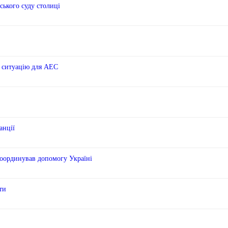
ького суду столиці
и ситуацію для АЕС
анції
координував допомогу Україні
ти