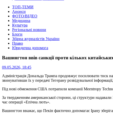
ТОП-ТЕМИ
Анонси
ФОТО/ВІДЕО
Медицина
Культура
Регіональні новини
Блоги
Збірна журналістів України
Право
Юридична допомога
Вашингтон ввів санкції проти кількох китайськи
09.05.2026, 18:45
Адміністрація Дональда Трампа продовжує посилювати тиск на 
звинувативши їх у передачі Тегерану розвідувальної інформаці
Під нові обмеження США потрапили компанії Meentropy Technolog
За твердженням американської сторони, ці структури надавали І
час операції «Епічна лють».
Вашингтон вважає, що Пекін фактично допомагає Ірану зберіга