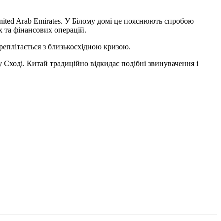
ited Arab Emirates. У Білому домі це пояснюють спробою
х та фінансових операцій.
реплітається з близькосхідною кризою.
 Сході. Китай традиційно відкидає подібні звинувачення і