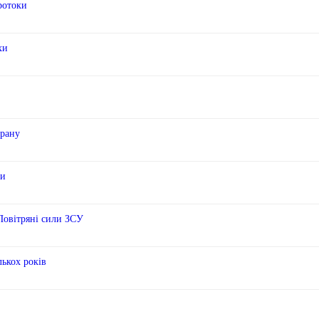
ротоки
хи
Ірану
ки
 Повітряні сили ЗСУ
лькох років