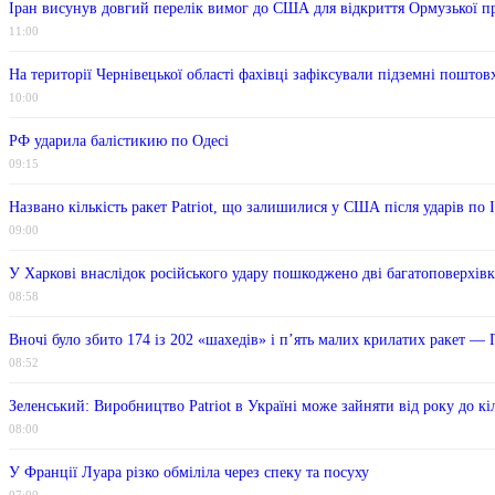
Іран висунув довгий перелік вимог до США для відкриття Ормузької п
11:00
На території Чернівецької області фахівці зафіксували підземні поштов
10:00
РФ ударила балістикию по Одесі
09:15
Названо кількість ракет Patriot, що залишилися у США після ударів по 
09:00
У Харкові внаслідок російського удару пошкоджено дві багатоповерхів
08:58
Вночі було збито 174 із 202 «шахедів» і п’ять малих крилатих ракет —
08:52
Зеленський: Виробництво Patriot в Україні може зайняти від року до кі
08:00
У Франції Луара різко обміліла через спеку та посуху