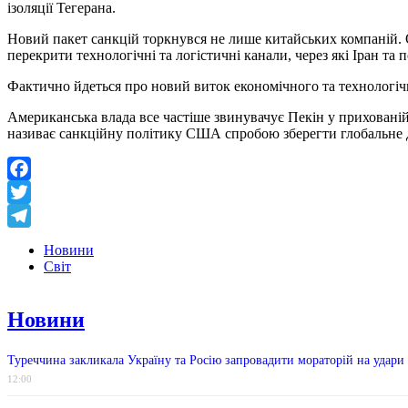
ізоляції Тегерана.
Новий пакет санкцій торкнувся не лише китайських компаній. О
перекрити технологічні та логістичні канали, через які Іран та
Фактично йдеться про новий виток економічного та технологіч
Американська влада все частіше звинувачує Пекін у прихованій 
називає санкційну політику США спробою зберегти глобальне д
Facebook
Twitter
Telegram
Новини
Світ
Новини
Туреччина закликала Україну та Росію запровадити мораторій на удари
12:00