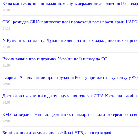
Київський Жовтневий палац повернуть державі після рішення Господарс
18:00
CBS: розвідка США припускає нові провокації росії проти країн НАТО
17:18
У Румунії затопили на Дунаї вже дві з чотирьох барж , щоб покращит
17:00
Вучич заявив про підтримку України на її шляху до ЄС
16:00
Габріель Атталь заявив про втручання Росії у президентську гонку у Фр
15:00
Достроково усунутий від командування генерал США Костанца , який 
14:00
КМУ затвердив зміни до державних стандартів загальної середньої осві
13:00
Безпілотники атакували два російські НПЗ, є постраждалі