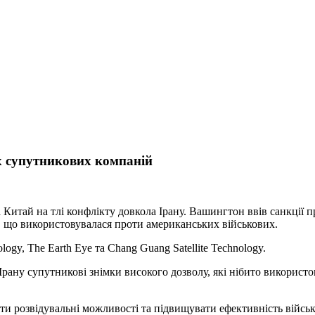
х супутникових компаній
Китай на тлі конфлікту довкола Ірану. Вашингтон ввів санкції 
ї, що використовувалася проти американських військових.
y, The Earth Eye та Chang Guang Satellite Technology.
рану супутникові знімки високого дозволу, які нібито використо
ти розвідувальні можливості та підвищувати ефективність війсь