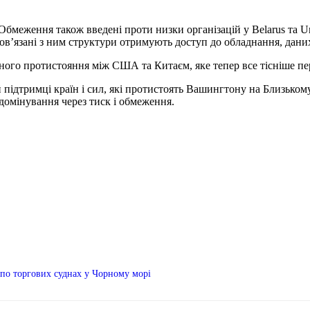
бмеження також введені проти низки організацій у Belarus та Un
 пов’язані з ним структури отримують доступ до обладнання, дани
ного протистояння між США та Китаєм, яке тепер все тісніше пе
підтримці країн і сил, які протистоять Вашингтону на Близькому
омінування через тиск і обмеження.
 по торгових суднах у Чорному морі