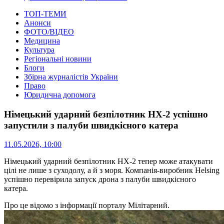
ТОП-ТЕМИ
Анонси
ФОТО/ВІДЕО
Медицина
Культура
Регіональні новини
Блоги
Збірна журналістів України
Право
Юридична допомога
Німецький ударний безпілотник HX-2 успішно
запустили з палуби швидкісного катера
11.05.2026, 10:00
Німецький ударний безпілотник HX-2 тепер може атакувати
цілі не лише з суходолу, а й з моря.
Компанія-виробник Helsing
успішно перевірила запуск дрона з палуби швидкісного
катера.
Про це відомо з інформації порталу Мілітарний.