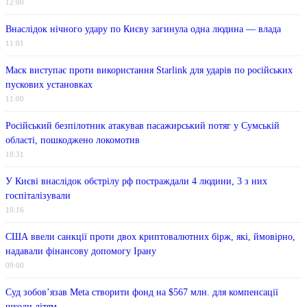
12:00
Внаслідок нічного удару по Києву загинула одна людина — влада
11:01
Маск виступає проти використання Starlink для ударів по російських
пускових установках
11:00
Російський безпілотник атакував пасажирський потяг у Сумській
області, пошкоджено локомотив
10:31
У Києві внаслідок обстрілу рф постраждали 4 людини, 3 з них
госпіталізували
10:16
США ввели санкції проти двох криптовалютних бірж, які, ймовірно,
надавали фінансову допомогу Ірану
09:00
Суд зобов’язав Meta створити фонд на $567 млн. для компенсації
шкоди дітям