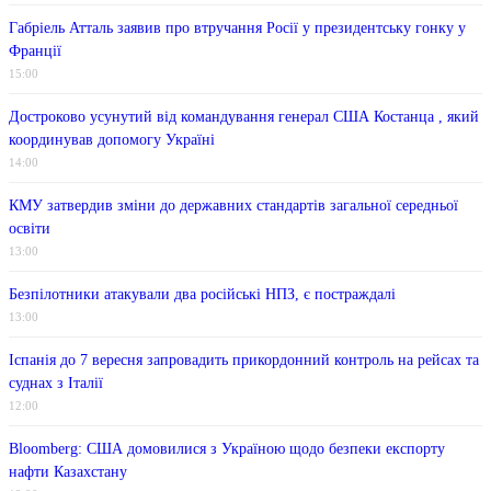
Габріель Атталь заявив про втручання Росії у президентську гонку у
Франції
15:00
Достроково усунутий від командування генерал США Костанца , який
координував допомогу Україні
14:00
КМУ затвердив зміни до державних стандартів загальної середньої
освіти
13:00
Безпілотники атакували два російські НПЗ, є постраждалі
13:00
Іспанія до 7 вересня запровадить прикордонний контроль на рейсах та
суднах з Італії
12:00
Bloomberg: США домовилися з Україною щодо безпеки експорту
нафти Казахстану