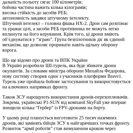
дальність польоту сягає 100 кілометрів;
бойова частина важить кілька кілограмів;
висока стійкість до засобів РЕБ;
автономність завдяки штучному інтелекту.
Штучний інтелект – головна фішка HX-2. Дрон сам розпізнає
та уражає цілі, а засоби РЕБ противника не можуть легко
вплинути на його керування. Крім того, ці дрони вміють
об’єднуватися у “зграю”. Група безпілотників діє як єдиний
механізм, що дозволяє проривати навіть щільну оборону
ворога.
Що ще відомо про дрони та ВПК України
В Україні розробили ШІ-турель, яка буде збивати дрони
окупантів. За словами міністра оборони Михайла Федорова,
нову систему створив один з учасників платформи Brave1.
Турель уже пройшла бойове застосування та використовується
на ключових напрямках фронту.
Також ЗСУ нарощують використання дронів-перехоплювачів.
Зокрема, українські P1-SUN від компанії SkyFall уже вперше
знищили кілька “Гербер” із FPV-дронами на борту.
У цьому році планується виготовити 25 тисяч наземних
дронів, які замінять бійців ЗСУ в найгарячіших точках фронту.
Розвиток “армії роботів” став вимушеним кроком через