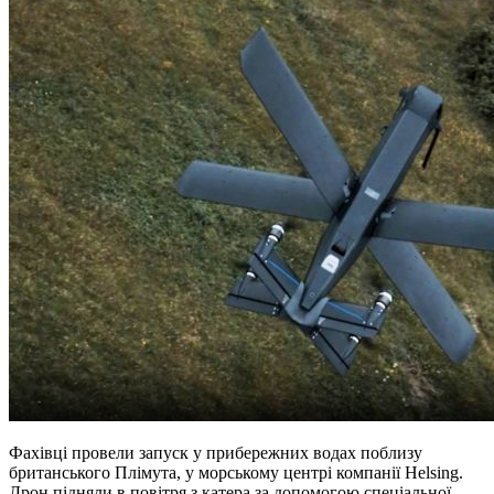
Фахівці провели запуск у прибережних водах поблизу
британського Плімута, у морському центрі компанії Helsing.
Дрон підняли в повітря з катера за допомогою спеціальної