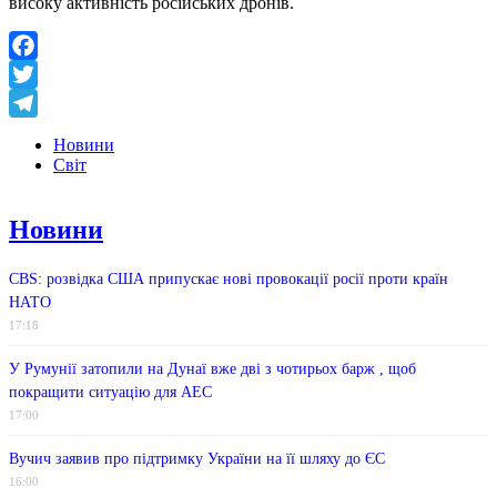
високу активність російських дронів.
Facebook
Twitter
Telegram
Новини
Світ
Новини
CBS: розвідка США припускає нові провокації росії проти країн
НАТО
17:18
У Румунії затопили на Дунаї вже дві з чотирьох барж , щоб
покращити ситуацію для АЕС
17:00
Вучич заявив про підтримку України на її шляху до ЄС
16:00