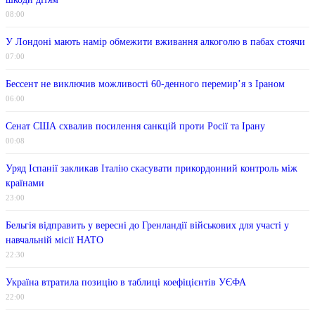
08:00
У Лондоні мають намір обмежити вживання алкоголю в пабах стоячи
07:00
Бессент не виключив можливості 60-денного перемир’я з Іраном
06:00
Сенат США схвалив посилення санкцій проти Росії та Ірану
00:08
Уряд Іспанії закликав Італію скасувати прикордонний контроль між
країнами
23:00
Бельгія відправить у вересні до Гренландії військових для участі у
навчальній місії НАТО
22:30
Україна втратила позицію в таблиці коефіцієнтів УЄФА
22:00