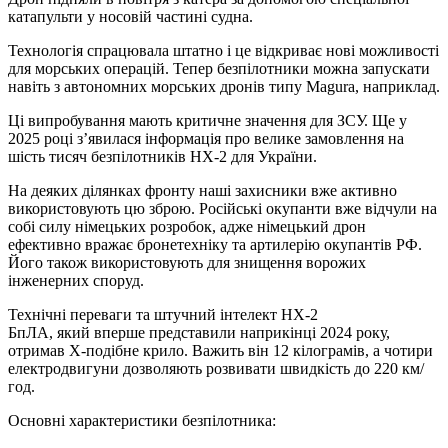
катапульти у носовій частині судна.
Технологія спрацювала штатно і це відкриває нові можливості
для морських операцій. Тепер безпілотники можна запускати
навіть з автономних морських дронів типу Magura, наприклад.
Ці випробування мають критичне значення для ЗСУ. Ще у
2025 році з’явилася інформація про велике замовлення на
шість тисяч безпілотників HX-2 для України.
На деяких ділянках фронту наші захисники вже активно
використовують цю зброю. Російські окупанти вже відчули на
собі силу німецьких розробок, адже німецький дрон
ефективно вражає бронетехніку та артилерію окупантів РФ.
Його також використовують для знищення ворожих
інженерних споруд.
Технічні переваги та штучний інтелект HX-2
БпЛА, який вперше представили наприкінці 2024 року,
отримав Х-подібне крило. Важить він 12 кілограмів, а чотири
електродвигуни дозволяють розвивати швидкість до 220 км/
год.
Основні характеристики безпілотника: