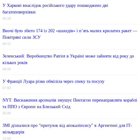
У Харкові внаслідок російського удару пошкоджено дві
багатоповерхівки
08:58
Вночі було збито 174 із 202 «шахедів» і п’ять малих крилатих ракет —
Повітряні сили ЗСУ
08:52
Зеленський: Виробництво Patriot в Україні може зайняти від року до
кількох років
08:00
У Франції Луара різко обміліла через спеку та посуху
07:00
NYT: Виснаження арсеналів змушує Пентагон перенаправляти кораблі
та ППО з Європи на Близький Схід
06:00
ЗМІ дізналися про “притулок від апокаліпсису” в Аргентині для IT-
мільярдерів
23:00