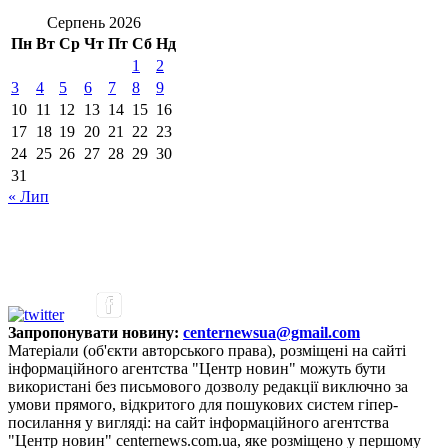
Серпень 2026
Пн
Вт
Ср
Чт
Пт
Сб
Нд
1
2
3
4
5
6
7
8
9
10
11
12
13
14
15
16
17
18
19
20
21
22
23
24
25
26
27
28
29
30
31
« Лип
Запропонувати новину:
centernewsua@gmail.com
Матеріали (об'єкти авторського права), розміщені на сайті
інформаційного агентства "Центр новин" можуть бути
використані без письмового дозволу редакції виключно за
умови прямого, відкритого для пошукових систем гіпер-
посилання у вигляді: на сайт інформаційного агентства
"Центр новин" centernews.com.ua, яке розміщено у першому