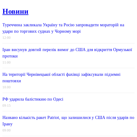
Новини
Туреччина закликала Україну та Росію запровадити мораторій на
удари по торгових суднах у Чорному морі
12:00
Іран висунув довгий перелік вимог до США для відкриття Ормузької
протоки
11:00
На території Чернівецької області фахівці зафіксували підземні
поштовхи
10:00
РФ ударила балістикию по Одесі
09:15
Названо кількість ракет Patriot, що залишилися у США після ударів по
Ірану
09:00