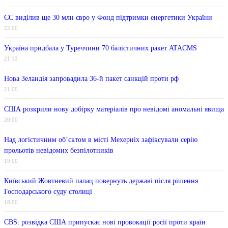
ЄС виділив ще 30 млн євро у Фонд підтримки енергетики України
22:00
Україна придбала у Туреччини 70 балістичних ракет ATACMS
21:12
Нова Зеландія запровадила 36-й пакет санкцій проти рф
21:00
США розкрили нову добірку матеріалів про невідомі аномальні явища
20:00
Над логістичним об’єктом в місті Мехерніх зафіксували серію
прольотів невідомих безпілотників
19:00
Київський Жовтневий палац повернуть державі після рішення
Господарського суду столиці
18:00
CBS: розвідка США припускає нові провокації росії проти країн