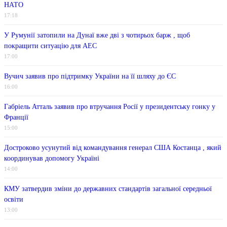
НАТО
17:18
У Румунії затопили на Дунаї вже дві з чотирьох барж , щоб
покращити ситуацію для АЕС
17:00
Вучич заявив про підтримку України на її шляху до ЄС
16:00
Габріель Атталь заявив про втручання Росії у президентську гонку у
Франції
15:00
Достроково усунутий від командування генерал США Костанца , який
координував допомогу Україні
14:00
КМУ затвердив зміни до державних стандартів загальної середньої
освіти
13:00