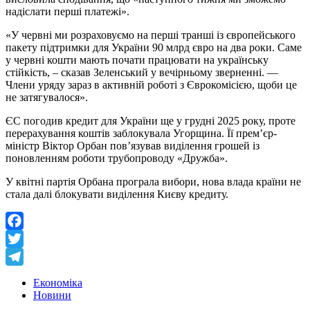
надіслати перші платежі».
«У червні ми розраховуємо на перші транші із європейського
пакету підтримки для України 90 млрд євро на два роки. Саме
у червні кошти мають почати працювати на українську
стійкість, – сказав Зеленський у вечірньому зверненні. —
Члени уряду зараз в активній роботі з Єврокомісією, щоби це
не затягувалося».
ЄС погодив кредит для України ще у грудні 2025 року, проте
перерахування коштів заблокувала Угорщина. Її прем’єр-
міністр Віктор Орбан пов’язував виділення грошей із
поновленням роботи трубопроводу «Дружба».
У квітні партія Орбана програла вибори, нова влада країни не
стала далі блокувати виділення Києву кредиту.
Facebook
Twitter
Telegram
Економіка
Новини