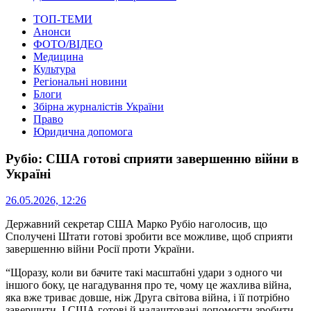
ТОП-ТЕМИ
Анонси
ФОТО/ВІДЕО
Медицина
Культура
Регіональні новини
Блоги
Збірна журналістів України
Право
Юридична допомога
Рубіо: США готові сприяти завершенню війни в
Україні
26.05.2026, 12:26
Державний секретар США Марко Рубіо наголосив, що
Сполучені Штати готові зробити все можливе, щоб сприяти
завершенню війни Росії проти України.
“Щоразу, коли ви бачите такі масштабні удари з одного чи
іншого боку, це нагадування про те, чому це жахлива війна,
яка вже триває довше, ніж Друга світова війна, і її потрібно
завершити. І США готові й налаштовані допомогти зробити