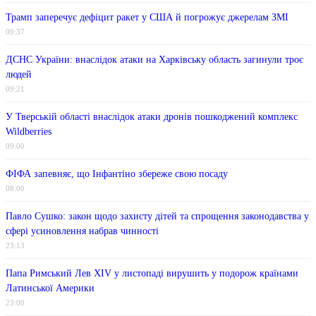
Трамп заперечує дефіцит ракет у США й погрожує джерелам ЗМІ
09:37
ДСНС України: внаслідок атаки на Харківську область загинули троє
людей
09:21
У Тверській області внаслідок атаки дронів пошкоджений комплекс
Wildberries
09:00
ФІФА запевняє, що Інфантіно збереже свою посаду
08:00
Павло Сушко: закон щодо захисту дітей та спрощення законодавства у
сфері усиновлення набрав чинності
23:13
Папа Римський Лев XIV у листопаді вирушить у подорож країнами
Латинської Америки
23:00