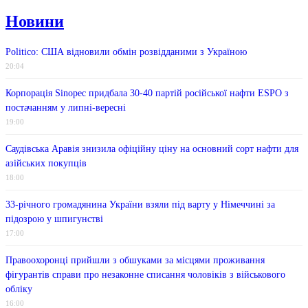
Новини
Politico: США відновили обмін розвідданими з Україною
20:04
Корпорація Sinopec придбала 30-40 партій російської нафти ESPO з
постачанням у липні-вересні
19:00
Саудівська Аравія знизила офіційну ціну на основний сорт нафти для
азійських покупців
18:00
33-річного громадянина України взяли під варту у Німеччині за
підозрою у шпигунстві
17:00
Правоохоронці прийшли з обшуками за місцями проживання
фігурантів справи про незаконне списання чоловіків з військового
обліку
16:00