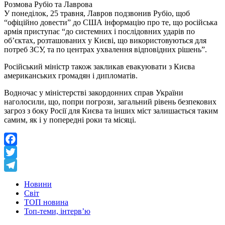
Розмова Рубіо та Лаврова
У понеділок, 25 травня, Лавров подзвонив Рубіо, щоб
“офіційно довести” до США інформацію про те, що російська
армія приступає “до системних і послідовних ударів по
об’єктах, розташованих у Києві, що використовуються для
потреб ЗСУ, та по центрах ухвалення відповідних рішень”.
Російський міністр також закликав евакуювати з Києва
американських громадян і дипломатів.
Водночас у міністерстві закордонних справ України
наголосили, що, попри погрози, загальний рівень безпекових
загроз з боку Росії для Києва та інших міст залишається таким
самим, як і у попередні роки та місяці.
Facebook
Twitter
Telegram
Новини
Світ
ТОП новина
Топ-теми, інтерв’ю