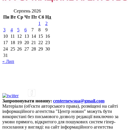
Серпень 2026
Пн
Вт
Ср
Чт
Пт
Сб
Нд
1
2
3
4
5
6
7
8
9
10
11
12
13
14
15
16
17
18
19
20
21
22
23
24
25
26
27
28
29
30
31
« Лип
Запропонувати новину:
centernewsua@gmail.com
Матеріали (об'єкти авторського права), розміщені на сайті
інформаційного агентства "Центр новин" можуть бути
використані без письмового дозволу редакції виключно за
умови прямого, відкритого для пошукових систем гіпер-
посилання у вигляді: на сайт інформаційного агентства