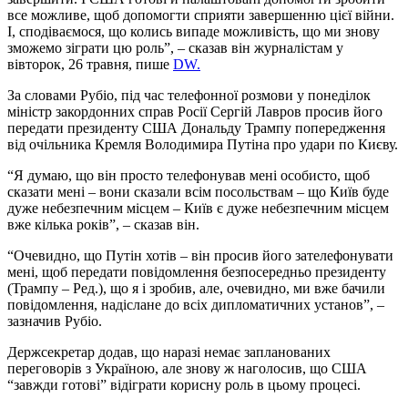
все можливе, щоб допомогти сприяти завершенню цієї війни.
І, сподіваємося, що колись випаде можливість, що ми знову
зможемо зіграти цю роль”, – сказав він журналістам у
вівторок, 26 травня, пише
DW.
За словами Рубіо, під час телефонної розмови у понеділок
міністр закордонних справ Росії Сергій Лавров просив його
передати президенту США Дональду Трампу попередження
від очільника Кремля Володимира Путіна про удари по Києву.
“Я думаю, що він просто телефонував мені особисто, щоб
сказати мені – вони сказали всім посольствам – що Київ буде
дуже небезпечним місцем – Київ є дуже небезпечним місцем
вже кілька років”, – сказав він.
“Очевидно, що Путін хотів – він просив його зателефонувати
мені, щоб передати повідомлення безпосередньо президенту
(Трампу – Ред.), що я і зробив, але, очевидно, ми вже бачили
повідомлення, надіслане до всіх дипломатичних установ”, –
зазначив Рубіо.
Держсекретар додав, що наразі немає запланованих
переговорів з Україною, але знову ж наголосив, що США
“завжди готові” відіграти корисну роль в цьому процесі.