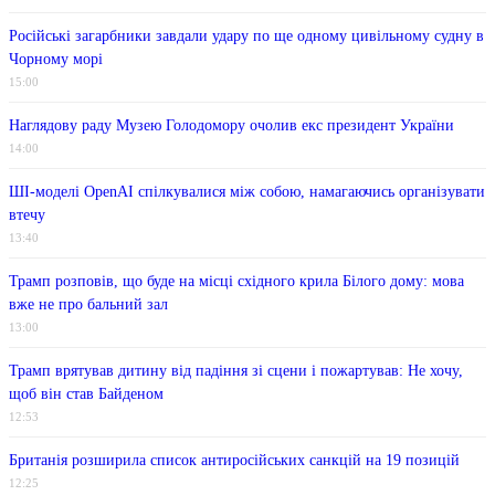
Російські загарбники завдали удару по ще одному цивільному судну в
Чорному морі
15:00
Наглядову раду Музею Голодомору очолив екс президент України
14:00
ШІ-моделі OpenAI спілкувалися між собою, намагаючись організувати
втечу
13:40
Трамп розповів, що буде на місці східного крила Білого дому: мова
вже не про бальний зал
13:00
Трамп врятував дитину від падіння зі сцени і пожартував: Не хочу,
щоб він став Байденом
12:53
Британія розширила список антиросійських санкцій на 19 позицій
12:25