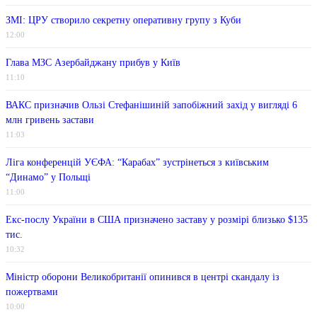
ЗМІ: ЦРУ створило секретну оперативну групу з Куби
12:00
Глава МЗС Азербайджану прибув у Київ
11:10
ВАКС призначив Ользі Стефанішиній запобіжний захід у вигляді 6
млн гривень застави
11:03
Ліга конференцій УЄФА: “Карабах” зустрінеться з київським
“Динамо” у Польщі
11:00
Екс-послу України в США призначено заставу у розмірі близько $135
тис.
10:32
Міністр оборони Великобританії опинився в центрі скандалу із
пожертвами
10:00