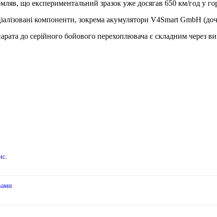
мляв, що експериментальний зразок уже досягав 650 км/год у го
іалізовані компоненти, зокрема акумулятори V4Smart GmbH (дочі
рата до серійного бойового перехоплювача є складним через вимо
ис.
вами