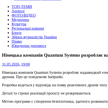
ТОП-ТЕМИ
Анонси
ФОТО/ВІДЕО
Медицина
Культура
Регіональні новини
Блоги
Збірна журналістів України
Право
Юридична допомога
Німецька компанія Quantum Systems розробляє н
31.05.2026, 19:00
Німецька компанія Quantum Systems розробляє надшвидкий елек
дронам.
Про це повідомляє hartpunkt.
Розробка ведеться у відповідь на появу реактивних дронів типу
Деталі та строки реалізації проєкту не розкриваються.
Метою програми є створення безпілотника, здатного розвивати 