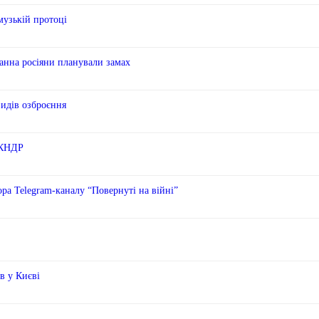
музькій протоці
анна росіяни планували замах
видів озброєння
з КНДР
ора Telegram-каналу “Повернуті на війні”
в у Києві