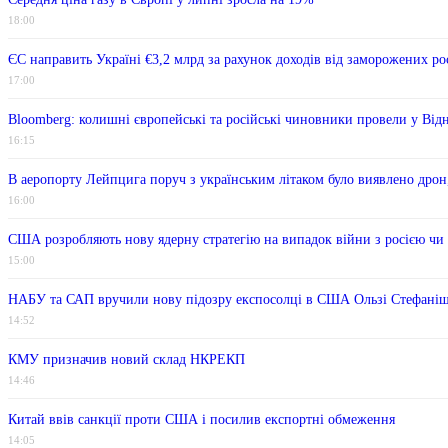
18:00
ЄС направить Україні €3,2 млрд за рахунок доходів від заморожених ро
17:00
Bloomberg: колишні європейські та російські чиновники провели у Від
16:15
В аеропорту Лейпцига поруч з українським літаком було виявлено дро
16:00
США розробляють нову ядерну стратегію на випадок війни з росією чи
15:00
НАБУ та САП вручили нову підозру експосолці в США Ользі Стефані
14:52
КМУ призначив новий склад НКРЕКП
14:46
Китай ввів санкції проти США і посилив експортні обмеження
14:05