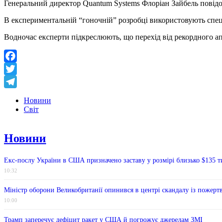
Генеральний директор Quantum Systems Флоріан Зайбель повідо
В експериментальній “гоночній” розробці використовують спец
Водночас експерти підкреслюють, що перехід від рекордного апа
Facebook
Twitter
Telegram
Новини
Світ
Новини
Екс-послу України в США призначено заставу у розмірі близько $135 т
10:32
Міністр оборони Великобританії опинився в центрі скандалу із пожерт
10:00
Трамп заперечує дефіцит ракет у США й погрожує джерелам ЗМІ