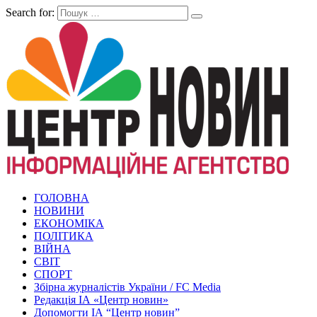
Search for:
ГОЛОВНА
НОВИНИ
ЕКОНОМІКА
ПОЛІТИКА
ВІЙНА
СВІТ
СПОРТ
Збірна журналістів України / FC Media
Редакція ІА «Центр новин»
Допомогти ІА “Центр новин”