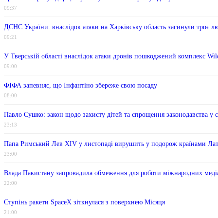
09:37
ДСНС України: внаслідок атаки на Харківську область загинули троє л
09:21
У Тверській області внаслідок атаки дронів пошкоджений комплекс Wild
09:00
ФІФА запевняє, що Інфантіно збереже свою посаду
08:00
Павло Сушко: закон щодо захисту дітей та спрощення законодавства у 
23:13
Папа Римський Лев XIV у листопаді вирушить у подорож країнами Ла
23:00
Влада Пакистану запровадила обмеження для роботи міжнародних меді
22:00
Ступінь ракети SpaceX зіткнулася з поверхнею Місяця
21:00