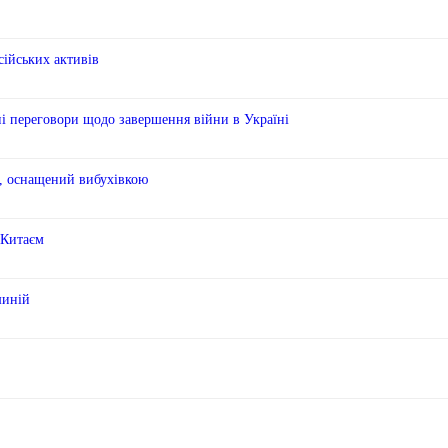
сійських активів
ні переговори щодо завершення війни в Україні
н, оснащений вибухівкою
 Китаєм
шиній