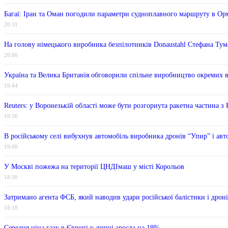
Багаї: Іран та Оман погодили параметри судноплавного маршруту в Ор
20:31
На голову німецького виробника безпілотників Donaustahl Стефана Тум
20:00
Україна та Велика Британія обговорили спільне виробництво окремих 
19:44
Reuters: у Воронезькій області може бути розгорнута ракетна частина 
19:36
В російському селі вибухнув автомобіль виробника дронів “Упир” і авт
19:00
У Москві пожежа на території ЦНДІмаш у місті Корольов
18:30
Затримано агента ФСБ, який наводив удари російської балістики і дроні
18:18
Середня ціна газу в Європі у липні зросла на 19%