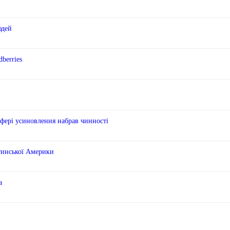
юдей
berries
сфері усиновлення набрав чинності
тинської Америки
а