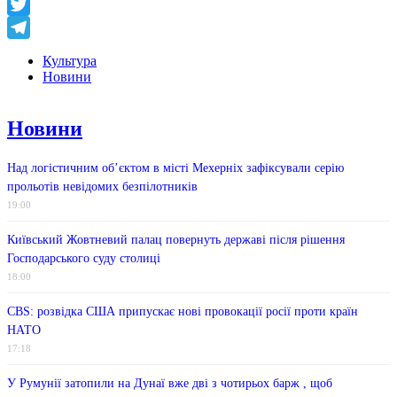
Facebook
Twitter
Telegram
Культура
Новини
Новини
Над логістичним об’єктом в місті Мехерніх зафіксували серію
прольотів невідомих безпілотників
19:00
Київський Жовтневий палац повернуть державі після рішення
Господарського суду столиці
18:00
CBS: розвідка США припускає нові провокації росії проти країн
НАТО
17:18
У Румунії затопили на Дунаї вже дві з чотирьох барж , щоб