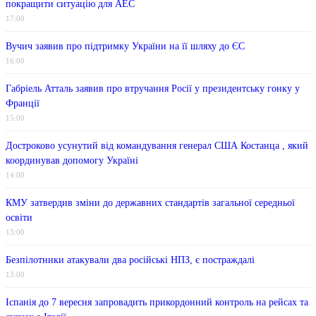
покращити ситуацію для АЕС
17:00
Вучич заявив про підтримку України на її шляху до ЄС
16:00
Габріель Атталь заявив про втручання Росії у президентську гонку у
Франції
15:00
Достроково усунутий від командування генерал США Костанца , який
координував допомогу Україні
14:00
КМУ затвердив зміни до державних стандартів загальної середньої
освіти
13:00
Безпілотники атакували два російські НПЗ, є постраждалі
13:00
Іспанія до 7 вересня запровадить прикордонний контроль на рейсах та