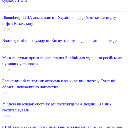
суднах з Італії
12:00
Bloomberg: США домовилися з Україною щодо безпеки експорту
нафти Казахстану
12:00
Внаслідок нічного удару по Києву загинула одна людина — влада
11:01
Маск виступає проти використання Starlink для ударів по російських
пускових установках
11:00
Російський безпілотник атакував пасажирський потяг у Сумській
області, пошкоджено локомотив
10:31
У Києві внаслідок обстрілу рф постраждали 4 людини, 3 з них
госпіталізували
10:16
США ввели санкції проти двох криптовалютних бірж, які, ймовірно,