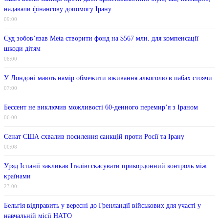
надавали фінансову допомогу Ірану
09:00
Суд зобов’язав Meta створити фонд на $567 млн. для компенсації
шкоди дітям
08:00
У Лондоні мають намір обмежити вживання алкоголю в пабах стоячи
07:00
Бессент не виключив можливості 60-денного перемир’я з Іраном
06:00
Сенат США схвалив посилення санкцій проти Росії та Ірану
00:08
Уряд Іспанії закликав Італію скасувати прикордонний контроль між
країнами
23:00
Бельгія відправить у вересні до Гренландії військових для участі у
навчальній місії НАТО