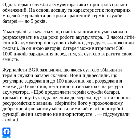
Однак термін служби акумулятора таких пристроїв сильно
обмежений. На основі досвіду та характеристик популярних
моделей журналісти розкрили граничний термін служби
батареї — до 5 років.
У матеріалі зазначається, що навіть за поганих умов можна
розраховувати на два роки роботи акумулятора. «З часом літій-
іонний акумулятор поступово хімічно деградує», — пояснили
фахівці. За оцінкою авторів, батарея може витримати 500–
1000 циклів заряджання перед тим, як суттєво втратити свою
ємність.
Журналісти BGR зазначили, що якось суттєво збільшити
термін служби батареї складно. Вони підкреслили, що
регулярне заряджання до 100 відсотків, як і розряджання
майже до 0 відсотків, негативно позначаються на ресурсі
акумулятора. «Щоб продовжити термін служби батареї,
тримайте ноутбук підключеним до мережі під час виконання
ресурсомістких завдань, зберігайте його у прохолодному,
добре провітрюваному місці та вимикайте всі непотрібні
функції, які ви активно не використовуєте», — підсумували
фахівці.