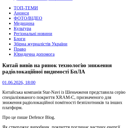
ТОП-ТЕМИ
Анонси
ФОТО/ВІДЕО
Медицина
Культура
Регіональні новини
Блоги
Збірна журналістів України
Право
Юридична допомога
Китай вивів на ринок технологію зниження
радіолокаційної видимості БпЛА
01.06.2026, 18:00
Китайська компанія Star-Navi із Шеньчженя представила серію
спеціалізованого покриття XRAM-C, призначеного для
зниження радіолокаційної помітності безпілотників та інших
платформ.
Про це пише Defence Blog.
Як стверджує виробник, покриття поглинає частину енергії