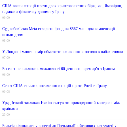
США ввели санкції проти двох криптовалютних бірж, які, ймовірно,
надавали фінансову допомогу Ірану
09:00
Суд зобов’язав Meta створити фонд на $567 млн. для компенсації
шкоди дітям
08:00
У Лондоні мають намір обмежити вживання алкоголю в пабах стоячи
07:00
Бессент не виключив можливості 60-денного перемир’я з Іраном
06:00
Сенат США схвалив посилення санкцій проти Росії та Ірану
00:08
Уряд Іспанії закликав Італію скасувати прикордонний контроль між
країнами
23:00
Бельгія відправить у вересні до Гренландії військових для участі у