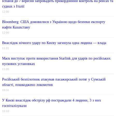
Іспанія до 7 вересня запровадить прикордонний контроль на рейсах та
суднах з Італії
12:00
Bloomberg: США домовилися з Україною щодо безпеки експорту
нафти Казахстану
12:00
Внаслідок нічного удару по Києву загинула одна людина — влада
11:01
Маск виступає проти використання Starlink для ударів по російських
пускових установках
11:00
Російський безпілотник атакував пасажирський потяг у Сумській
області, пошкоджено локомотив
10:31
У Києві внаслідок обстрілу рф постраждали 4 людини, 3 з них
госпіталізували
10:16