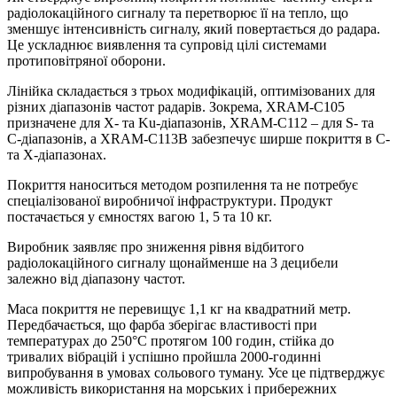
радіолокаційного сигналу та перетворює її на тепло, що
зменшує інтенсивність сигналу, який повертається до радара.
Це ускладнює виявлення та супровід цілі системами
протиповітряної оборони.
Лінійка складається з трьох модифікацій, оптимізованих для
різних діапазонів частот радарів. Зокрема, XRAM-C105
призначене для Х- та Ku-діапазонів, XRAM-C112 – для S- та
C-діапазонів, а XRAM-C113B забезпечує ширше покриття в C-
та X-діапазонах.
Покриття наноситься методом розпилення та не потребує
спеціалізованої виробничої інфраструктури. Продукт
постачається у ємностях вагою 1, 5 та 10 кг.
Виробник заявляє про зниження рівня відбитого
радіолокаційного сигналу щонайменше на 3 децибели
залежно від діапазону частот.
Маса покриття не перевищує 1,1 кг на квадратний метр.
Передбачається, що фарба зберігає властивості при
температурах до 250°C протягом 100 годин, стійка до
тривалих вібрацій і успішно пройшла 2000-годинні
випробування в умовах сольового туману. Усе це підтверджує
можливість використання на морських і прибережних