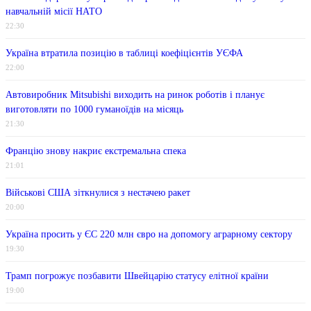
навчальній місії НАТО
22:30
Україна втратила позицію в таблиці коефіцієнтів УЄФА
22:00
Автовиробник Mitsubishi виходить на ринок роботів і планує
виготовляти по 1000 гуманоїдів на місяць
21:30
Францію знову накриє екстремальна спека
21:01
Військові США зіткнулися з нестачею ракет
20:00
Україна просить у ЄС 220 млн євро на допомогу аграрному сектору
19:30
Трамп погрожує позбавити Швейцарію статусу елітної країни
19:00