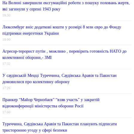
На Волині завершили ексгумаційні роботи з пошуку поховань жертв,
які загинули у серпні 1943 року
18:30
Люксембург вніс додаткові кошти у розмірі 8 млн євро до Фонду
підтримки енергетики України
18:00
Агресор-терорист путін , можливо , перевірить готовність НАТО до
колективної оборони,- ЗМІ
17:32
У саудівській Мецці Туреччина, Саудівська Аравія та Пакистан
домовилися про колективну оборону
17:26
Пранкер “Майор Чернобаєв” “взяв участь” у закритій
відеоконференції міністерства оборони Росії
17:00
Туреччина, Саудівська Аравія та Пакистан планують підписати
тристоронню угоду у сфері безпеки