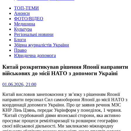
ТОП-ТЕМИ
Анонси
ФОТО/ВІДЕО
Медицина
Культура
Регіональні новини
Блоги
Збірна журналістів України
Право
Юридична допомога
Китай розкритикував рішення Японії направити
військових до місії НАТО з допомоги Україні
01.06.2026, 21:00
Китай висловив занепокоєння у зв’язку з рішенням Японії
направити персонал Сил самооборони Японії до місії НАТО з
координації допомоги України.
Про це заявив речник МЗС
КНР Лінь Цзянь, передає Укрінформ у понеділок, 1 червня.
“Китай стурбований діями японської сторони, яка активно
просуває процеси ремілітаризації та розширює географію
своєї військової діяльності. Ми закликаємо міжнародну