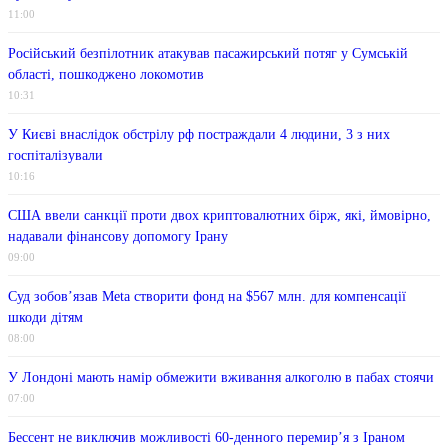
11:00
Російський безпілотник атакував пасажирський потяг у Сумській
області, пошкоджено локомотив
10:31
У Києві внаслідок обстрілу рф постраждали 4 людини, 3 з них
госпіталізували
10:16
США ввели санкції проти двох криптовалютних бірж, які, ймовірно,
надавали фінансову допомогу Ірану
09:00
Суд зобов’язав Meta створити фонд на $567 млн. для компенсації
шкоди дітям
08:00
У Лондоні мають намір обмежити вживання алкоголю в пабах стоячи
07:00
Бессент не виключив можливості 60-денного перемир’я з Іраном