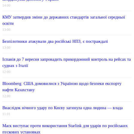
14:00
КМУ затвердив зміни до державних стандартів загальної середньої
освіти
13:00
Безпілотники атакували два російські НПЗ, є постраждалі
13:00
Іспанія до 7 вересня запровадить прикордонний контроль на рейсах та
суднах з Італії
12:00
Bloomberg: США домовилися з Україною щодо безпеки експорту
нафти Казахстану
12:00
Внаслідок нічного удару по Києву загинула одна людина — влада
11:01
Маск виступає проти використання Starlink для ударів по російських
пускових установках