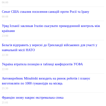
06:00
Сенат США схвалив посилення санкцій проти Росії та Ірану
00:08
Уряд Іспанії закликав Італію скасувати прикордонний контроль між
країнами
23:00
Бельгія відправить у вересні до Гренландії військових для участі у
навчальній місії НАТО
22:30
Україна втратила позицію в таблиці коефіцієнтів УЄФА
22:00
Автовиробник Mitsubishi виходить на ринок роботів і планує
виготовляти по 1000 гуманоїдів на місяць
21:30
Францію знову накриє екстремальна спека
21:01