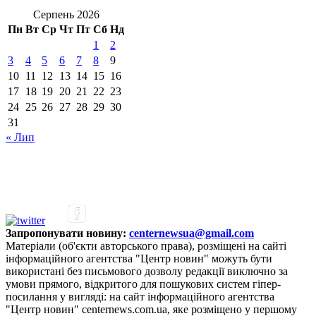
Серпень 2026
Пн
Вт
Ср
Чт
Пт
Сб
Нд
1
2
3
4
5
6
7
8
9
10
11
12
13
14
15
16
17
18
19
20
21
22
23
24
25
26
27
28
29
30
31
« Лип
Запропонувати новину:
centernewsua@gmail.com
Матеріали (об'єкти авторського права), розміщені на сайті
інформаційного агентства "Центр новин" можуть бути
використані без письмового дозволу редакції виключно за
умови прямого, відкритого для пошукових систем гіпер-
посилання у вигляді: на сайт інформаційного агентства
"Центр новин" centernews.com.ua, яке розміщено у першому