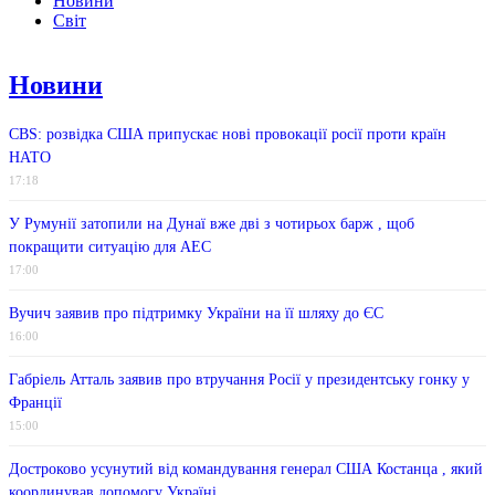
Новини
Світ
Новини
CBS: розвідка США припускає нові провокації росії проти країн
НАТО
17:18
У Румунії затопили на Дунаї вже дві з чотирьох барж , щоб
покращити ситуацію для АЕС
17:00
Вучич заявив про підтримку України на її шляху до ЄС
16:00
Габріель Атталь заявив про втручання Росії у президентську гонку у
Франції
15:00
Достроково усунутий від командування генерал США Костанца , який
координував допомогу Україні