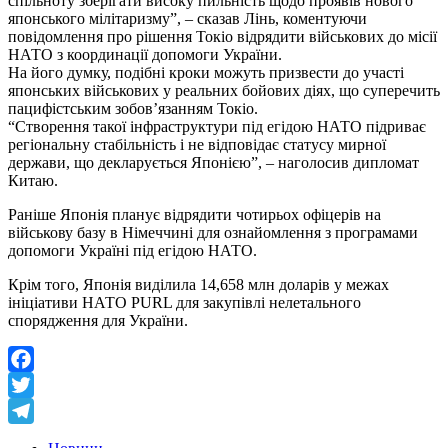
спільноту зберігати високу пильність щодо проявів нового
японського мілітаризму”, – сказав Лінь, коментуючи
повідомлення про рішення Токіо відрядити військових до місії
НАТО з координації допомоги України.
На його думку, подібні кроки можуть призвести до участі
японських військових у реальних бойових діях, що суперечить
пацифістським зобов’язанням Токіо.
“Створення такої інфраструктури під егідою НАТО підриває
регіональну стабільність і не відповідає статусу мирної
держави, що декларується Японією”, – наголосив дипломат
Китаю.
Раніше Японія планує відрядити чотирьох офіцерів на
військову базу в Німеччині для ознайомлення з програмами
допомоги Україні під егідою НАТО.
Крім того, Японія виділила 14,658 млн доларів у межах
ініціативи НАТО PURL для закупівлі нелетального
спорядження для України.
Facebook
Twitter
Telegram