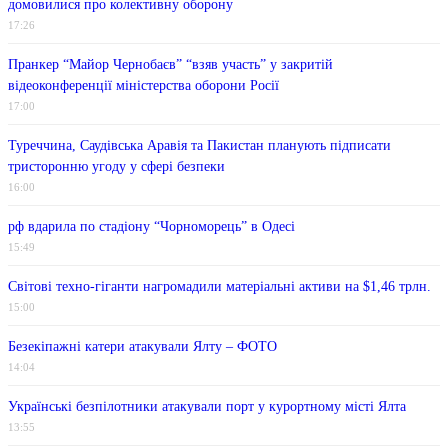
домовилися про колективну оборону
17:26
Пранкер “Майор Чернобаєв” “взяв участь” у закритій
відеоконференції міністерства оборони Росії
17:00
Туреччина, Саудівська Аравія та Пакистан планують підписати
тристоронню угоду у сфері безпеки
16:00
рф вдарила по стадіону “Чорноморець” в Одесі
15:49
Світові техно-гіганти нагромадили матеріальні активи на $1,46 трлн.
15:00
Безекіпажні катери атакували Ялту – ФОТО
14:04
Українські безпілотники атакували порт у курортному місті Ялта
13:55