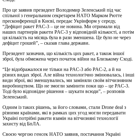
Про це заявив президент Володимир Зеленський під час
спільної з генеральним секретарем НАТО Марком Рютте
пресконференції в Києві, передає Укрінформ у середу,
“Дефіцит ракет PAC-3 – це не новина. Ми отримали від
наших партнерів ракети PAC-3 у відповідній кількості, а потім
ця кількість на місяць була в рази зменшена. Це було не через
дефіцит грошей”, – сказав глава держави.
Президент зазначив, що кількість цих ракет, а також іншої
зброї, була обмежена через початок війни на Близькому Сході.
“Це відображалося не тільки на PAC-3 або PAC-2, а й на
різних видах зброї. Але війна технологічно змінювалась, і інші
види зброї, які зменшувались, ми заміняли своїм вітчизняним
виробництвом. Що не змогли замінити поки що – це PAC-3.
Тоді було відповідне рішення – шукати всюди”, – розповів
Зеленський.
Одним із таких рішень, за його словами, стали Drone deal з
різними країнами, які в рамках цих угод могли передавати
Україні потрібні ракети взамін на вітчизняні технології
захисту від БпЛА.
Своєю чергою генсек НАТО заявив, постачання Україні