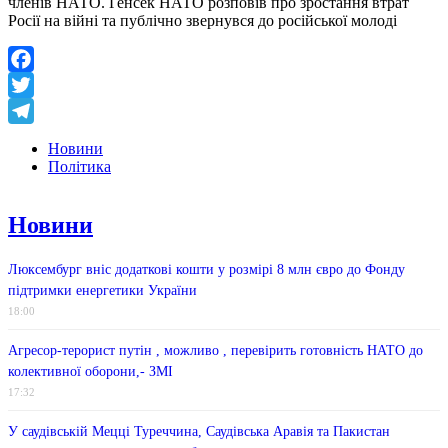
членів НАТО. Генсек НАТО розповів про зростання втрат
Росії на війні та публічно звернувся до російської молоді
Facebook
Twitter
Telegram
Новини
Політика
Новини
Люксембург вніс додаткові кошти у розмірі 8 млн євро до Фонду
підтримки енергетики України
18:00
Агресор-терорист путін , можливо , перевірить готовність НАТО до
колективної оборони,- ЗМІ
17:32
У саудівській Мецці Туреччина, Саудівська Аравія та Пакистан