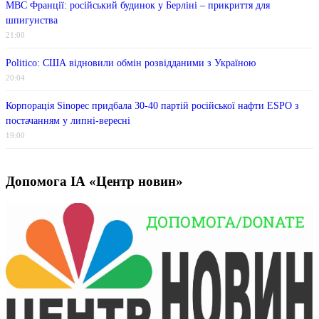
МВС Франції: російський будинок у Берліні – прикриття для
шпигунства
21:00
Politico: США відновили обмін розвідданими з Україною
20:04
Корпорація Sinopec придбала 30-40 партій російської нафти ESPO з
постачанням у липні-вересні
19:00
Допомога ІА «Центр новин»