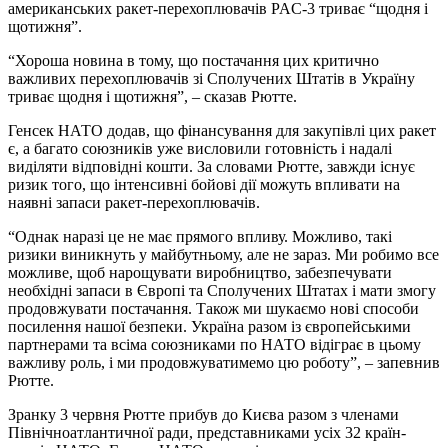
американських ракет-перехоплювачів PAC-3 триває “щодня і
щотижня”.
“Хороша новина в тому, що постачання цих критично
важливих перехоплювачів зі Сполучених Штатів в Україну
триває щодня і щотижня”, – сказав Рютте.
Генсек НАТО додав, що фінансування для закупівлі цих ракет
є, а багато союзників уже висловили готовність і надалі
виділяти відповідні кошти. За словами Рютте, завжди існує
ризик того, що інтенсивні бойові дії можуть впливати на
наявні запаси ракет-перехоплювачів.
“Однак наразі це не має прямого впливу. Можливо, такі
ризики виникнуть у майбутньому, але не зараз. Ми робимо все
можливе, щоб нарощувати виробництво, забезпечувати
необхідні запаси в Європі та Сполучених Штатах і мати змогу
продовжувати постачання. Також ми шукаємо нові способи
посилення нашої безпеки. Україна разом із європейськими
партнерами та всіма союзниками по НАТО відіграє в цьому
важливу роль, і ми продовжуватимемо цю роботу”, – запевнив
Рютте.
Зранку 3 червня Рютте прибув до Києва разом з членами
Північноатлантичної ради, представниками усіх 32 країн-