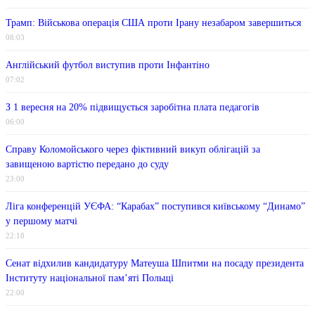
Трамп: Військова операція США проти Ірану незабаром завершиться
08:03
Англійський футбол виступив проти Інфантіно
07:02
З 1 вересня на 20% підвищується заробітна плата педагогів
06:00
Справу Коломойського через фіктивний викуп облігацій за
завищеною вартістю передано до суду
23:00
Ліга конференцій УЄФА: “Карабах” поступився київському “Динамо”
у першому матчі
22:18
Сенат відхилив кандидатуру Матеуша Шпитми на посаду президента
Інституту національної пам’яті Польщі
22:00