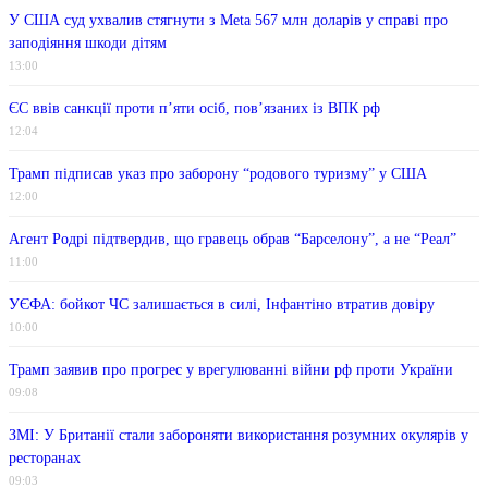
У США суд ухвалив стягнути з Meta 567 млн ​​доларів у справі про
заподіяння шкоди дітям
13:00
ЄС ввів санкції проти п’яти осіб, пов’язаних із ВПК рф
12:04
Трамп підписав указ про заборону “родового туризму” у США
12:00
Агент Родрі підтвердив, що гравець обрав “Барселону”, а не “Реал”
11:00
УЄФА: бойкот ЧС залишається в силі, Інфантіно втратив довіру
10:00
Трамп заявив про прогрес у врегулюванні війни рф проти України
09:08
ЗМІ: У Британії стали забороняти використання розумних окулярів у
ресторанах
09:03