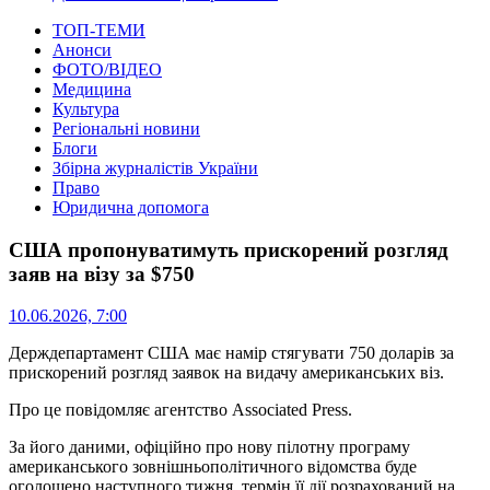
ТОП-ТЕМИ
Анонси
ФОТО/ВІДЕО
Медицина
Культура
Регіональні новини
Блоги
Збірна журналістів України
Право
Юридична допомога
США пропонуватимуть прискорений розгляд
заяв на візу за $750
10.06.2026, 7:00
Держдепартамент США має намір стягувати 750 доларів за
прискорений розгляд заявок на видачу американських віз.
Про це повідомляє агентство Associated Press.
За його даними, офіційно про нову пілотну програму
американського зовнішньополітичного відомства буде
оголошено наступного тижня, термін її дії розрахований на