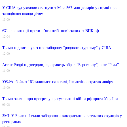
У США суд ухвалив стягнути з Meta 567 млн ​​доларів у справі про
заподіяння шкоди дітям
13:00
ЄС ввів санкції проти п’яти осіб, пов’язаних із ВПК рф
12:04
Трамп підписав указ про заборону “родового туризму” у США
12:00
Агент Родрі підтвердив, що гравець обрав “Барселону”, а не “Реал”
11:00
УЄФА: бойкот ЧС залишається в силі, Інфантіно втратив довіру
10:00
Трамп заявив про прогрес у врегулюванні війни рф проти України
09:08
ЗМІ: У Британії стали забороняти використання розумних окулярів у
ресторанах