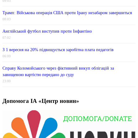
09:03
Трамп: Військова операція США проти Ірану незабаром завершиться
08:03
Англійський футбол виступив проти Інфантіно
07:02
З 1 вересня на 20% підвищується заробітна плата педагогів
06:00
Справу Коломойського через фіктивний викуп облігацій за
завищеною вартістю передано до суду
23:00
Допомога ІА «Центр новин»