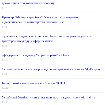
домовилися про колективну оборону
17:26
Пранкер “Майор Чернобаєв” “взяв участь” у закритій
відеоконференції міністерства оборони Росії
17:00
Туреччина, Саудівська Аравія та Пакистан планують підписати
тристоронню угоду у сфері безпеки
16:00
рф вдарила по стадіону “Чорноморець” в Одесі
15:49
Світові техно-гіганти нагромадили матеріальні активи на $1,46 трлн.
15:00
Безекіпажні катери атакували Ялту – ФОТО
14:04
Українські безпілотники атакували порт у курортному місті Ялта
13:55