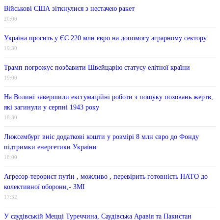
Військові США зіткнулися з нестачею ракет
20:00
Україна просить у ЄС 220 млн євро на допомогу аграрному сектору
19:30
Трамп погрожує позбавити Швейцарію статусу елітної країни
19:00
На Волині завершили ексгумаційні роботи з пошуку поховань жертв,
які загинули у серпні 1943 року
18:30
Люксембург вніс додаткові кошти у розмірі 8 млн євро до Фонду
підтримки енергетики України
18:00
Агресор-терорист путін , можливо , перевірить готовність НАТО до
колективної оборони,- ЗМІ
17:32
У саудівській Мецці Туреччина, Саудівська Аравія та Пакистан