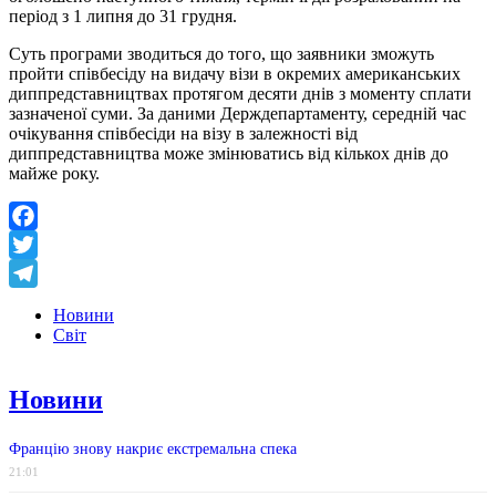
період з 1 липня до 31 грудня.
Суть програми зводиться до того, що заявники зможуть
пройти співбесіду на видачу візи в окремих американських
диппредставництвах протягом десяти днів з моменту сплати
зазначеної суми. За даними Держдепартаменту, середній час
очікування співбесіди на візу в залежності від
диппредставництва може змінюватись від кількох днів до
майже року.
Facebook
Twitter
Telegram
Новини
Світ
Новини
Францію знову накриє екстремальна спека
21:01