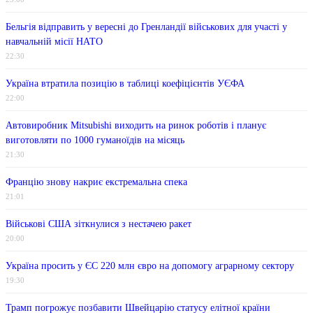
Бельгія відправить у вересні до Гренландії військових для участі у
навчальній місії НАТО
22:30
Україна втратила позицію в таблиці коефіцієнтів УЄФА
22:00
Автовиробник Mitsubishi виходить на ринок роботів і планує
виготовляти по 1000 гуманоїдів на місяць
21:30
Францію знову накриє екстремальна спека
21:01
Військові США зіткнулися з нестачею ракет
20:00
Україна просить у ЄС 220 млн євро на допомогу аграрному сектору
19:30
Трамп погрожує позбавити Швейцарію статусу елітної країни