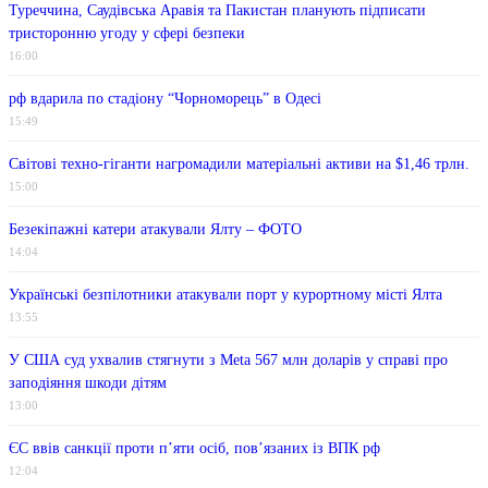
Туреччина, Саудівська Аравія та Пакистан планують підписати
тристоронню угоду у сфері безпеки
16:00
рф вдарила по стадіону “Чорноморець” в Одесі
15:49
Світові техно-гіганти нагромадили матеріальні активи на $1,46 трлн.
15:00
Безекіпажні катери атакували Ялту – ФОТО
14:04
Українські безпілотники атакували порт у курортному місті Ялта
13:55
У США суд ухвалив стягнути з Meta 567 млн ​​доларів у справі про
заподіяння шкоди дітям
13:00
ЄС ввів санкції проти п’яти осіб, пов’язаних із ВПК рф
12:04