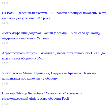
19:00
На Волині завершили ексгумаційні роботи з пошуку поховань жертв,
які загинули у серпні 1943 року
18:30
Люксембург вніс додаткові кошти у розмірі 8 млн євро до Фонду
підтримки енергетики України
18:00
Агресор-терорист путін , можливо , перевірить готовність НАТО до
колективної оборони,- ЗМІ
17:32
У саудівській Мецці Туреччина, Саудівська Аравія та Пакистан
домовилися про колективну оборону
17:26
Пранкер “Майор Чернобаєв” “взяв участь” у закритій
відеоконференції міністерства оборони Росії
17:00