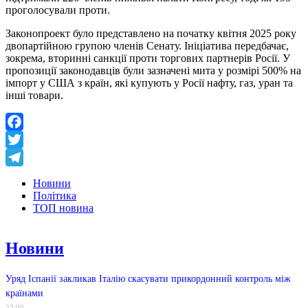
проголосували проти.
Законопроект було представлено на початку квітня 2025 року
двопартійною групою членів Сенату. Ініціатива передбачає,
зокрема, вторинні санкції проти торгових партнерів Росії. У
пропозиції законодавців були зазначені мита у розмірі 500% на
імпорт у США з країн, які купують у Росії нафту, газ, уран та
інші товари.
Facebook
Twitter
Telegram
Новини
Політика
ТОП новина
Новини
Уряд Іспанії закликав Італію скасувати прикордонний контроль між
країнами
23:00