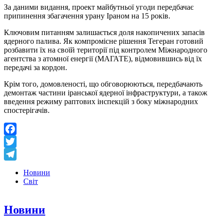
За даними видання, проект майбутньої угоди передбачає
припинення збагачення урану Іраном на 15 років.
Ключовим питанням залишається доля накопичених запасів
ядерного палива. Як компромісне рішення Тегеран готовий
розбавити їх на своїй території під контролем Міжнародного
агентства з атомної енергії (МАГАТЕ), відмовившись від їх
передачі за кордон.
Крім того, домовленості, що обговорюються, передбачають
демонтаж частини іранської ядерної інфраструктури, а також
введення режиму раптових інспекцій з боку міжнародних
спостерігачів.
Facebook
Twitter
Telegram
Новини
Світ
Новини