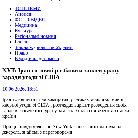
ТОП-ТЕМИ
Анонси
ФОТО/ВІДЕО
Медицина
Культура
Регіональні новини
Блоги
Збірна журналістів України
Право
Юридична допомога
NYT: Іран готовий розбавити запаси урану
заради угоди зі США
10.06.2026, 16:31
Іран готовий піти на компроміс у рамках можливої ​​нової
ядерної угоди зі США і розглядає варіант розведення своїх
запасів збагаченого урану замість їхнього вивезення за межі
країни.
Про це повідомляє The New York Times з посиланням на
джерела, знайомі з переговорами.