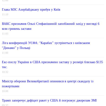
12:00
Глава МЗС Азербайджану прибув у Київ
11:10
ВАКС призначив Ользі Стефанішиній запобіжний захід у вигляді 6
млн гривень застави
11:03
Ліга конференцій УЄФА: “Карабах” зустрінеться з київським
“Динамо” у Польщі
11:00
Екс-послу України в США призначено заставу у розмірі близько $135
тис.
10:32
Міністр оборони Великобританії опинився в центрі скандалу із
пожертвами
10:00
Трамп заперечує дефіцит ракет у США й погрожує джерелам ЗМІ
09:37