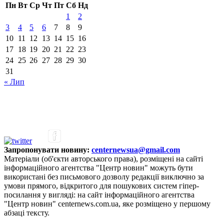
Пн
Вт
Ср
Чт
Пт
Сб
Нд
1
2
3
4
5
6
7
8
9
10
11
12
13
14
15
16
17
18
19
20
21
22
23
24
25
26
27
28
29
30
31
« Лип
Запропонувати новину:
centernewsua@gmail.com
Матеріали (об'єкти авторського права), розміщені на сайті
інформаційного агентства "Центр новин" можуть бути
використані без письмового дозволу редакції виключно за
умови прямого, відкритого для пошукових систем гіпер-
посилання у вигляді: на сайт інформаційного агентства
"Центр новин" centernews.com.ua, яке розміщено у першому
абзаці тексту.