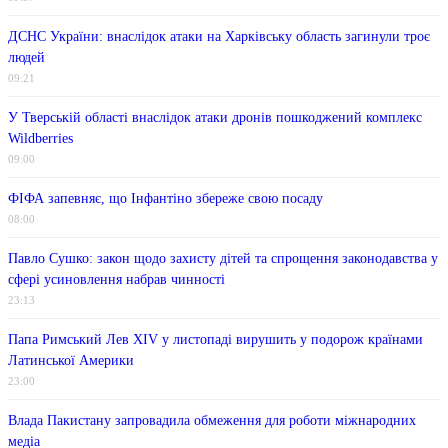
ДСНС України: внаслідок атаки на Харківську область загинули троє
людей
09:21
У Тверській області внаслідок атаки дронів пошкоджений комплекс
Wildberries
09:00
ФІФА запевняє, що Інфантіно збереже свою посаду
08:00
Павло Сушко: закон щодо захисту дітей та спрощення законодавства у
сфері усиновлення набрав чинності
23:13
Папа Римський Лев XIV у листопаді вирушить у подорож країнами
Латинської Америки
23:00
Влада Пакистану запровадила обмеження для роботи міжнародних
медіа