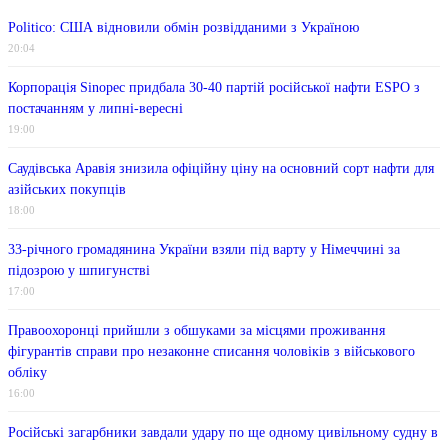
Politico: США відновили обмін розвідданими з Україною
20:04
Корпорація Sinopec придбала 30-40 партій російської нафти ESPO з
постачанням у липні-вересні
19:00
Саудівська Аравія знизила офіційну ціну на основний сорт нафти для
азійських покупців
18:00
33-річного громадянина України взяли під варту у Німеччині за
підозрою у шпигунстві
17:00
Правоохоронці прийшли з обшуками за місцями проживання
фігурантів справи про незаконне списання чоловіків з військового
обліку
16:00
Російські загарбники завдали удару по ще одному цивільному судну в