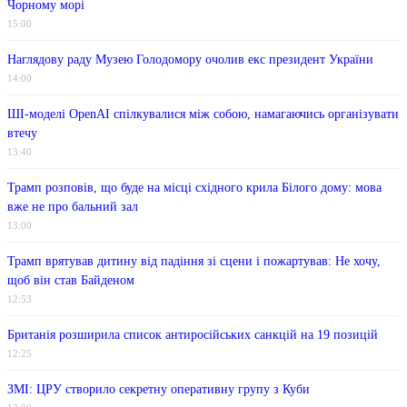
Чорному морі
15:00
Наглядову раду Музею Голодомору очолив екс президент України
14:00
ШІ-моделі OpenAI спілкувалися між собою, намагаючись організувати
втечу
13:40
Трамп розповів, що буде на місці східного крила Білого дому: мова
вже не про бальний зал
13:00
Трамп врятував дитину від падіння зі сцени і пожартував: Не хочу,
щоб він став Байденом
12:53
Британія розширила список антиросійських санкцій на 19 позицій
12:25
ЗМІ: ЦРУ створило секретну оперативну групу з Куби