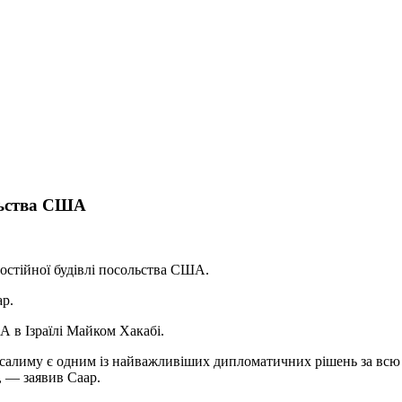
ольства США
постійної будівлі посольства США.
ар.
А в Ізраїлі Майком Хакабі.
лиму є одним із найважливіших дипломатичних рішень за всю іст
, — заявив Саар.