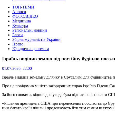
ТОП-ТЕМИ
Анонси
ФОТО/ВІДЕО
Медицина
Культура
Регіональні новини
Блоги
Збірна журналістів України
Право
Юридична допомога
Ізраїль виділив землю під постійну будівлю пос
01.07.2026, 22:00
Ізраїль виділив земельну ділянку в Єрусалимі для будівництва 
Про це повідомив міністр закордонних справ Ізраїлю Гідеон Са
За його словами, відповідна угода була підписана із послом СШ
«Рішення президента США про перенесення посольства до Єруса
цим багато країн пішли і продовжують йти тим самим шляхом»