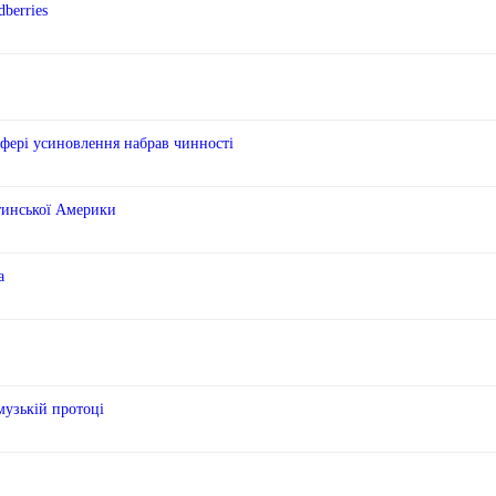
berries
сфері усиновлення набрав чинності
тинської Америки
а
музькій протоці