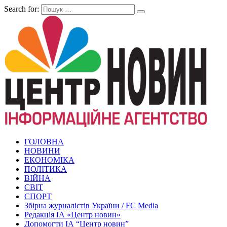
Search for:
ГОЛОВНА
НОВИНИ
ЕКОНОМІКА
ПОЛІТИКА
ВІЙНА
СВІТ
СПОРТ
Збірна журналістів України / FC Media
Редакція ІА «Центр новин»
Допомогти ІА “Центр новин”