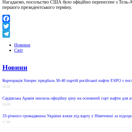
Нагадаємо, посольство США було офіційно перенесене з Тель-Ав
першого президентського терміну.
Facebook
Twitter
Telegram
Новини
Світ
Новини
Корпорація Sinopec придбала 30-40 партій російської нафти ESPO з пос
19:00
Саудівська Аравія знизила офіційну ціну на основний сорт нафти для а
18:00
33-річного громадянина України взяли під варту у Німеччині за підоз
17:00