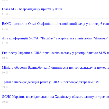
Глава МЗС Азербайджану прибув у Київ
11:10
ВАКС призначив Ользі Стефанішиній запобіжний захід у вигляді 6 млн
11:03
Ліга конференцій УЄФА: “Карабах” зустрінеться з київським “Динамо”
11:00
Екс-послу України в США призначено заставу у розмірі близько $135 т
10:32
Міністр оборони Великобританії опинився в центрі скандалу із пожерт
10:00
Трамп заперечує дефіцит ракет у США й погрожує джерелам ЗМІ
09:37
ДСНС України: внаслідок атаки на Харківську область загинули троє л
09:21