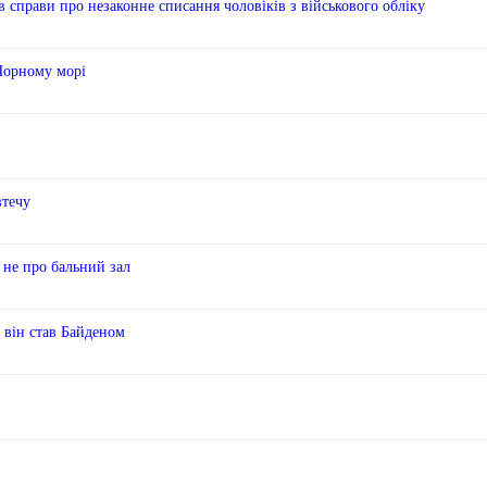
справи про незаконне списання чоловіків з військового обліку
 Чорному морі
втечу
 не про бальний зал
б він став Байденом