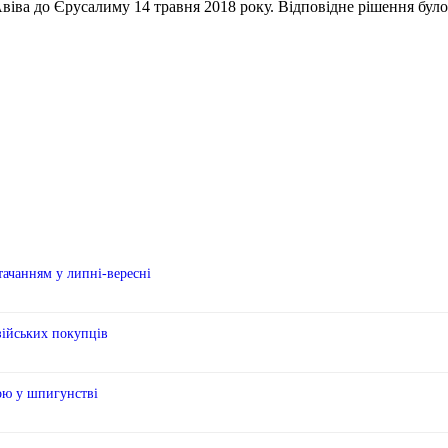
іва до Єрусалиму 14 травня 2018 року. Відповідне рішення було
тачанням у липні-вересні
зійських покупців
рою у шпигунстві