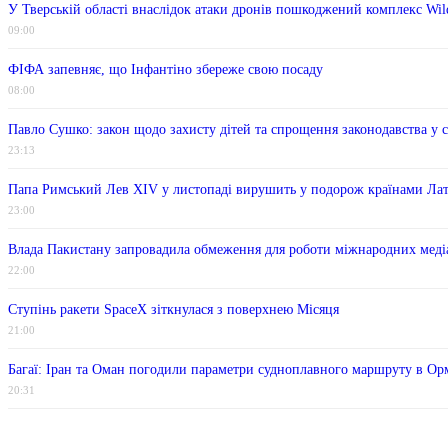
У Тверській області внаслідок атаки дронів пошкоджений комплекс Wild
09:00
ФІФА запевняє, що Інфантіно збереже свою посаду
08:00
Павло Сушко: закон щодо захисту дітей та спрощення законодавства у 
23:13
Папа Римський Лев XIV у листопаді вирушить у подорож країнами Ла
23:00
Влада Пакистану запровадила обмеження для роботи міжнародних меді
22:00
Ступінь ракети SpaceX зіткнулася з поверхнею Місяця
21:00
Багаї: Іран та Оман погодили параметри судноплавного маршруту в Ор
20:31