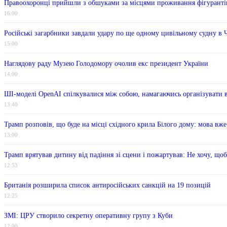
Правоохоронці прийшли з обшуками за місцями проживання фігурантів 
16:00
Російські загарбники завдали удару по ще одному цивільному судну в
15:00
Наглядову раду Музею Голодомору очолив екс президент України
14:00
ШІ-моделі OpenAI спілкувалися між собою, намагаючись організувати 
13:40
Трамп розповів, що буде на місці східного крила Білого дому: мова вже
13:00
Трамп врятував дитину від падіння зі сцени і пожартував: Не хочу, що
12:53
Британія розширила список антиросійських санкцій на 19 позицій
12:25
ЗМІ: ЦРУ створило секретну оперативну групу з Куби
12:00