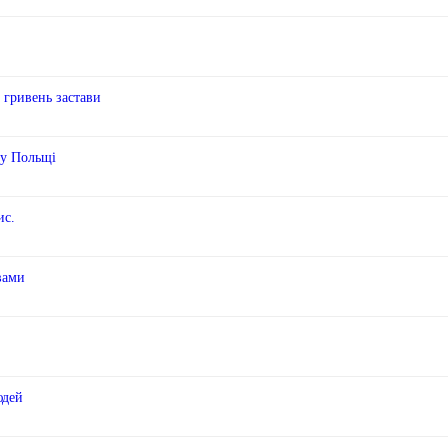
 гривень застави
 у Польщі
ис.
вами
юдей