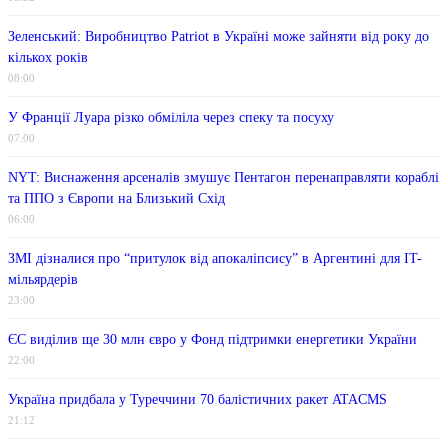
Зеленський: Виробництво Patriot в Україні може зайняти від року до
кількох років
08:00
У Франції Луара різко обміліла через спеку та посуху
07:00
NYT: Виснаження арсеналів змушує Пентагон перенаправляти кораблі
та ППО з Європи на Близький Схід
06:00
ЗМІ дізналися про “притулок від апокаліпсису” в Аргентині для IT-
мільярдерів
23:00
ЄС виділив ще 30 млн євро у Фонд підтримки енергетики України
22:00
Україна придбала у Туреччини 70 балістичних ракет ATACMS
21:12