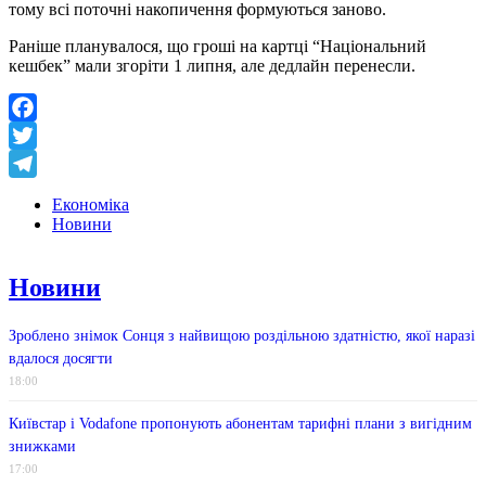
тому всі поточні накопичення формуються заново.
Раніше планувалося, що гроші на картці “Національний
кешбек” мали згоріти 1 липня, але дедлайн перенесли.
Facebook
Twitter
Telegram
Економіка
Новини
Новини
Зроблено знімок Сонця з найвищою роздільною здатністю, якої наразі
вдалося досягти
18:00
Київстар і Vodafone пропонують абонентам тарифні плани з вигідним
знижками
17:00