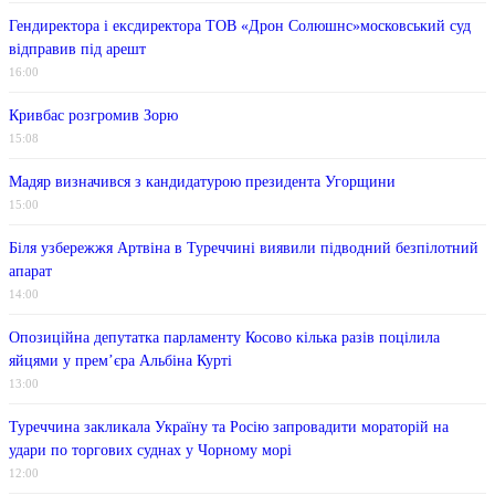
Гендиректора і ексдиректора ТОВ «Дрон Солюшнс»московський суд
відправив під арешт
16:00
Кривбас розгромив Зорю
15:08
Мадяр визначився з кандидатурою президента Угорщини
15:00
Біля узбережжя Артвіна в Туреччині виявили підводний безпілотний
апарат
14:00
Опозиційна депутатка парламенту Косово кілька разів поцілила
яйцями у прем’єра Альбіна Курті
13:00
Туреччина закликала Україну та Росію запровадити мораторій на
удари по торгових суднах у Чорному морі
12:00