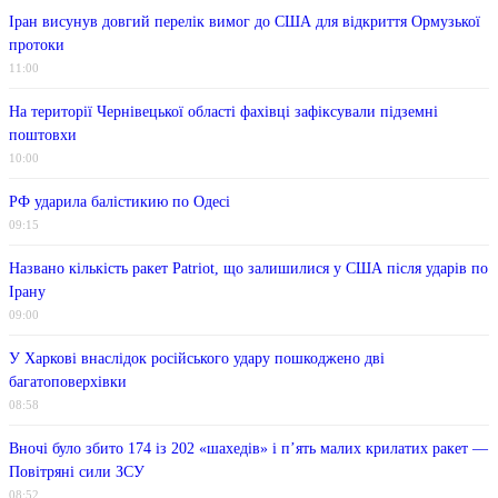
Іран висунув довгий перелік вимог до США для відкриття Ормузької
протоки
11:00
На території Чернівецької області фахівці зафіксували підземні
поштовхи
10:00
РФ ударила балістикию по Одесі
09:15
Названо кількість ракет Patriot, що залишилися у США після ударів по
Ірану
09:00
У Харкові внаслідок російського удару пошкоджено дві
багатоповерхівки
08:58
Вночі було збито 174 із 202 «шахедів» і п’ять малих крилатих ракет —
Повітряні сили ЗСУ
08:52