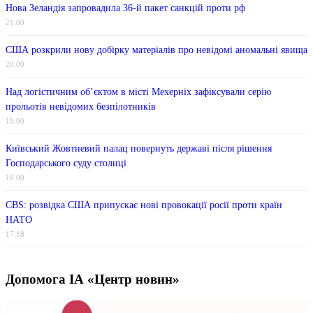
Нова Зеландія запровадила 36-й пакет санкцій проти рф
21:00
США розкрили нову добірку матеріалів про невідомі аномальні явища
20:00
Над логістичним об’єктом в місті Мехерніх зафіксували серію
прольотів невідомих безпілотників
19:00
Київський Жовтневий палац повернуть державі після рішення
Господарського суду столиці
18:00
CBS: розвідка США припускає нові провокації росії проти країн
НАТО
17:18
Допомога ІА «Центр новин»