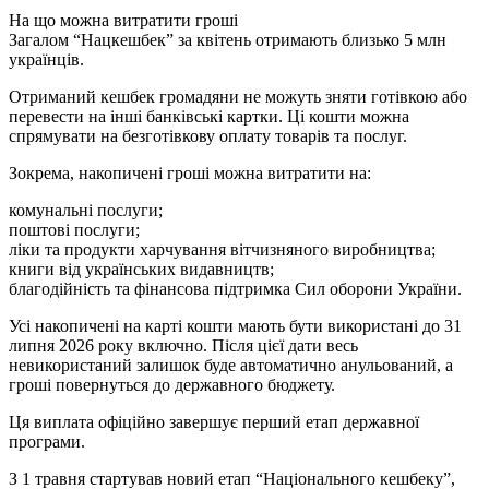
На що можна витратити гроші
Загалом “Нацкешбек” за квітень отримають близько 5 млн
українців.
Отриманий кешбек громадяни не можуть зняти готівкою або
перевести на інші банківські картки. Ці кошти можна
спрямувати на безготівкову оплату товарів та послуг.
Зокрема, накопичені гроші можна витратити на:
комунальні послуги;
поштові послуги;
ліки та продукти харчування вітчизняного виробництва;
книги від українських видавництв;
благодійність та фінансова підтримка Сил оборони України.
Усі накопичені на карті кошти мають бути використані до 31
липня 2026 року включно. Після цієї дати весь
невикористаний залишок буде автоматично анульований, а
гроші повернуться до державного бюджету.
Ця виплата офіційно завершує перший етап державної
програми.
З 1 травня стартував новий етап “Національного кешбеку”,