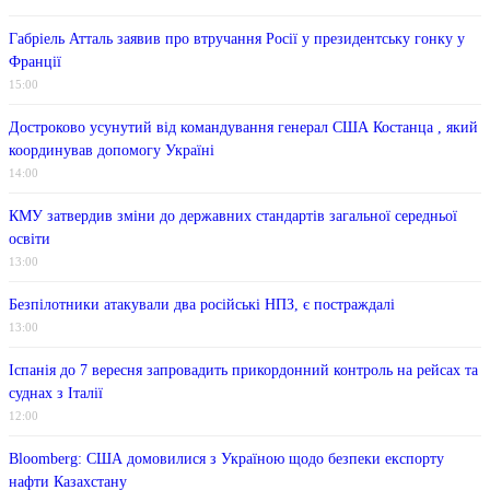
Габріель Атталь заявив про втручання Росії у президентську гонку у
Франції
15:00
Достроково усунутий від командування генерал США Костанца , який
координував допомогу Україні
14:00
КМУ затвердив зміни до державних стандартів загальної середньої
освіти
13:00
Безпілотники атакували два російські НПЗ, є постраждалі
13:00
Іспанія до 7 вересня запровадить прикордонний контроль на рейсах та
суднах з Італії
12:00
Bloomberg: США домовилися з Україною щодо безпеки експорту
нафти Казахстану