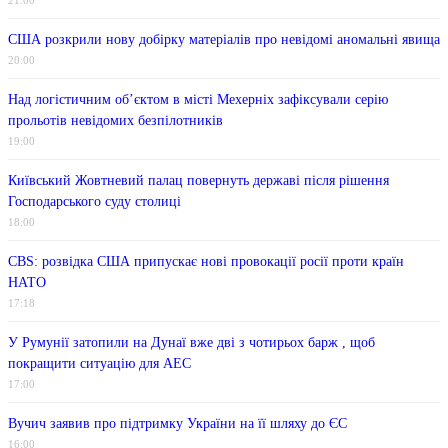
21:00
США розкрили нову добірку матеріалів про невідомі аномальні явища
20:00
Над логістичним об’єктом в місті Мехерніх зафіксували серію
прольотів невідомих безпілотників
19:00
Київський Жовтневий палац повернуть державі після рішення
Господарського суду столиці
18:00
CBS: розвідка США припускає нові провокації росії проти країн
НАТО
17:18
У Румунії затопили на Дунаї вже дві з чотирьох барж , щоб
покращити ситуацію для АЕС
17:00
Вучич заявив про підтримку України на її шляху до ЄС
16:00