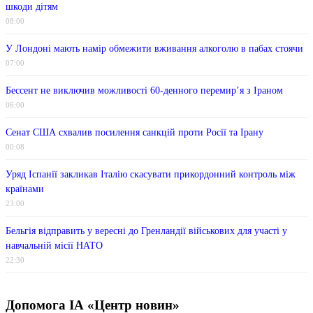
шкоди дітям
08:00
У Лондоні мають намір обмежити вживання алкоголю в пабах стоячи
07:00
Бессент не виключив можливості 60-денного перемир’я з Іраном
06:00
Сенат США схвалив посилення санкцій проти Росії та Ірану
00:08
Уряд Іспанії закликав Італію скасувати прикордонний контроль між
країнами
23:00
Бельгія відправить у вересні до Гренландії військових для участі у
навчальній місії НАТО
22:30
Допомога ІА «Центр новин»