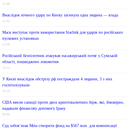
12:00
Внаслідок нічного удару по Києву загинула одна людина — влада
11:01
Маск виступає проти використання Starlink для ударів по російських
пускових установках
11:00
Російський безпілотник атакував пасажирський потяг у Сумській
області, пошкоджено локомотив
10:31
У Києві внаслідок обстрілу рф постраждали 4 людини, 3 з них
госпіталізували
10:16
США ввели санкції проти двох криптовалютних бірж, які, ймовірно,
надавали фінансову допомогу Ірану
09:00
Суд зобов’язав Meta створити фонд на $567 млн. для компенсації