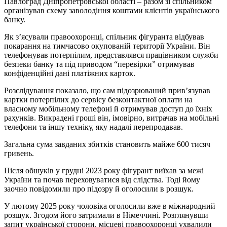
Павлоград Дніпропетровської області – разом зі спільником
організував схему заволодіння коштами клієнтів українського
банку.
Як з’ясували правоохоронці, спільник фігуранта відбував
покарання на тимчасово окупованій території України. Він
телефонував потерпілим, представлявся працівником служби
безпеки банку та під приводом “перевірки” отримував
конфіденційні дані платіжних карток.
Розслідування показало, що сам підозрюваний прив’язував
картки потерпілих до сервісу безконтактної оплати на
власному мобільному телефоні й отримував доступ до їхніх
рахунків. Викрадені гроші він, імовірно, витрачав на мобільні
телефони та іншу техніку, яку надалі перепродавав.
Загальна сума завданих збитків становить майже 600 тисяч
гривень.
Після обшуків у грудні 2023 року фігурант виїхав за межі
України та почав переховуватися від слідства. Тоді йому
заочно повідомили про підозру й оголосили в розшук.
У лютому 2025 року чоловіка оголосили вже в міжнародний
розшук. Згодом його затримали в Німеччині. Розглянувши
запит української сторони, місцеві правоохоронці ухвалили