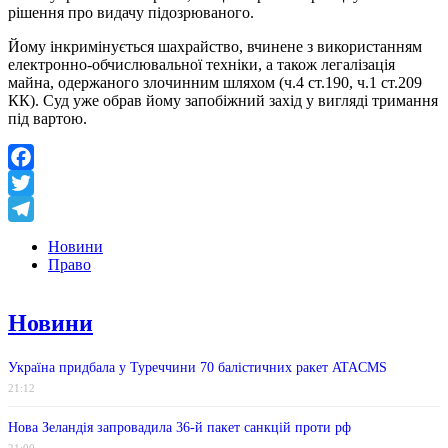
рішення про видачу підозрюваного.
Йому інкримінується шахрайство, вчинене з використанням
електронно-обчислювальної техніки, а також легалізація
майна, одержаного злочинним шляхом (ч.4 ст.190, ч.1 ст.209
КК). Суд уже обрав йому запобіжний захід у вигляді тримання
під вартою.
Facebook
Twitter
Telegram
Новини
Право
Новини
Україна придбала у Туреччини 70 балістичних ракет ATACMS
21:12
Нова Зеландія запровадила 36-й пакет санкцій проти рф