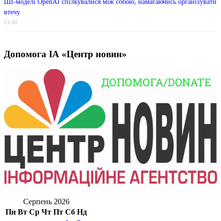
ШІ-моделі OpenAI спілкувалися між собою, намагаючись організувати
втечу
13:40
Допомога ІА «Центр новин»
Серпень 2026
Пн
Вт
Ср
Чт
Пт
Сб
Нд