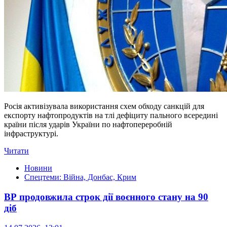
Росія активізувала використання схем обходу санкцій для
експорту нафтопродуктів на тлі дефіциту пального всередині
країни після ударів України по нафтопереробній
інфраструктурі.
Читати
Новини
Спецтеми: Війна, Донбас, Крим
ВР продовжила строк дії воєнного стану на 90
діб