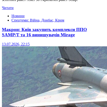
Читати
Новини
Спецтеми: Війна, Донбас, Крим
Макрон: Київ закупить комплекси ППО
SAMP/T та 16 винищувачів Mirage
13.07.2026, 22:15