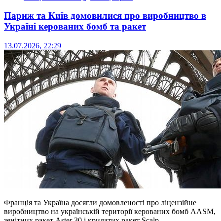
Париж та Київ домовилися про виробництво в
Україні керованих бомб та ракет
13.07.2026, 22:29
Франція та Україна досягли домовленості про ліцензійне
виробництво на українській території керованих бомб AASM,
зенітних ракет Aster 30 і крилатих ракет Scalp.