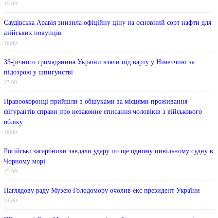
19:00
Саудівська Аравія знизила офіційну ціну на основний сорт нафти для
азійських покупців
18:00
33-річного громадянина України взяли під варту у Німеччині за
підозрою у шпигунстві
17:00
Правоохоронці прийшли з обшуками за місцями проживання
фігурантів справи про незаконне списання чоловіків з військового
обліку
16:00
Російські загарбники завдали удару по ще одному цивільному судну в
Чорному морі
15:00
Наглядову раду Музею Голодомору очолив екс президент України
14:00