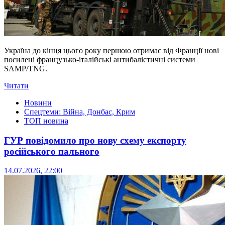
Україна до кінця цього року першою отримає від Франції нові
посилені французько-італійські антибалістичні системи
SAMP/TNG.
Читати
Новини
Спецтеми: Війна, Донбас, Крим
ТОП новина
ГУР повідомило про нову схему експорту
російського пального
14.07.2026, 22:00