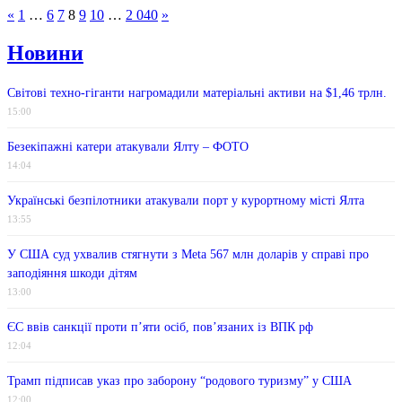
«
1
…
6
7
8
9
10
…
2 040
»
Новини
Світові техно-гіганти нагромадили матеріальні активи на $1,46 трлн.
15:00
Безекіпажні катери атакували Ялту – ФОТО
14:04
Українські безпілотники атакували порт у курортному місті Ялта
13:55
У США суд ухвалив стягнути з Meta 567 млн ​​доларів у справі про
заподіяння шкоди дітям
13:00
ЄС ввів санкції проти п’яти осіб, пов’язаних із ВПК рф
12:04
Трамп підписав указ про заборону “родового туризму” у США
12:00