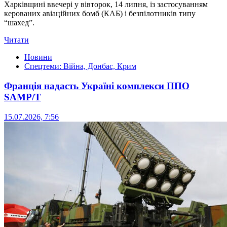
Харківщині ввечері у вівторок, 14 липня, із застосуванням
керованих авіаційних бомб (КАБ) і безпілотників типу
“шахед”.
Читати
Новини
Спецтеми: Війна, Донбас, Крим
Франція надасть Україні комплекси ППО
SAMP/T
15.07.2026, 7:56