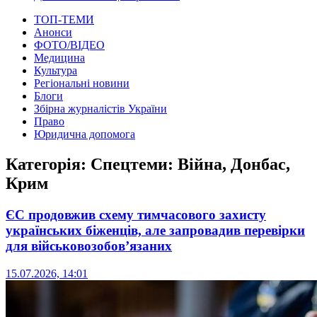
ТОП-ТЕМИ
Анонси
ФОТО/ВІДЕО
Медицина
Культура
Регіональні новини
Блоги
Збірна журналістів України
Право
Юридична допомога
Категорія:
Спецтеми: Війна, Донбас,
Крим
ЄС продовжив схему тимчасового захисту
українських біженців, але запровадив перевірки
для військовозобов’язаних
15.07.2026, 14:01