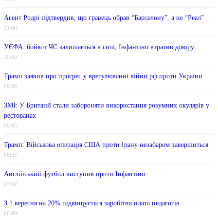
Агент Родрі підтвердив, що гравець обрав “Барселону”, а не “Реал”
11:00
УЄФА: бойкот ЧС залишається в силі, Інфантіно втратив довіру
10:00
Трамп заявив про прогрес у врегулюванні війни рф проти України
09:08
ЗМІ: У Британії стали забороняти використання розумних окулярів у
ресторанах
09:03
Трамп: Військова операція США проти Ірану незабаром завершиться
08:03
Англійський футбол виступив проти Інфантіно
07:02
З 1 вересня на 20% підвищується заробітна плата педагогів
06:00