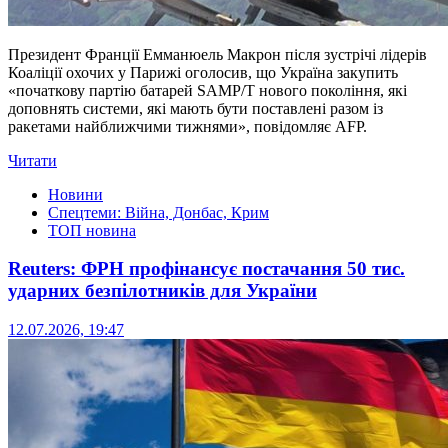
Президент Франції Емманюель Макрон після зустрічі лідерів
Коаліції охочих у Парижі оголосив, що Україна закупить
«початкову партію батарей SAMP/T нового покоління, які
доповнять системи, які мають бути поставлені разом із
ракетами найближчими тижнями», повідомляє AFP.
Читати
Новини
Спецтеми: Війна, Донбас, Крим
ТОП новина
Reuters: ФРН профінансує постачання 50 тис.
ударних безпілотників для України
12.07.2026, 19:47