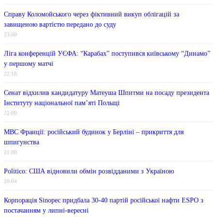
Справу Коломойського через фіктивний викуп облігацій за
завищеною вартістю передано до суду
23:00
Ліга конференцій УЄФА: “Карабах” поступився київському “Динамо”
у першому матчі
22:18
Сенат відхилив кандидатуру Матеуша Шпитми на посаду президента
Інституту національної пам’яті Польщі
22:00
МВС Франції: російський будинок у Берліні – прикриття для
шпигунства
21:00
Politico: США відновили обмін розвідданими з Україною
20:04
Корпорація Sinopec придбала 30-40 партій російської нафти ESPO з
постачанням у липні-вересні